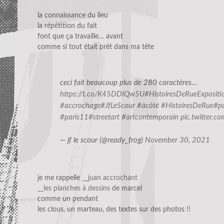
la connaissance du lieu
la répétition du fait
font que ça travaille… avant
comme si tout était prêt dans ma tête
ceci fait beaucoup plus de 280 caractères…
https://t.co/K45DDIQw5U
#HistoiresDeRueExpositi
#accrochage
#JfLeScour
#àcôté
#HistoiresDeRue
#pa
#paris11
#streetart
#artcontemporain
pic.twitter.c
— jf le scour (@ready_frog)
November 30, 2021
je me rappelle
__juan accrochant
__les planches à dessins
de marcel
comme un pendant
les clous, un marteau, des textes sur des photos !!