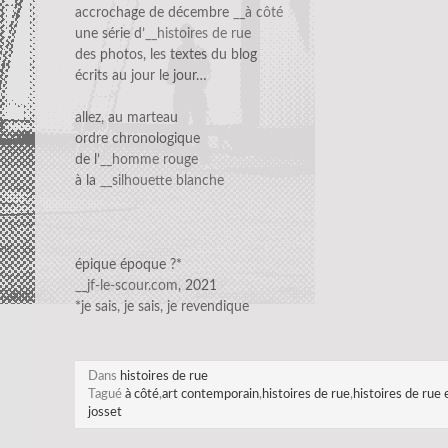
accrochage de décembre
__à côté
une série d’
__histoires de rue
des photos, les textes du blog
écrits au jour le jour…
allez, au marteau
ordre chronologique
de l’
__homme rouge
à la
__silhouette blanche
épique époque ?*
__jf-le-scour.com
, 2021
*je sais, je sais, je revendique
Dans
histoires de rue
Tagué
à côté
,
art contemporain
,
histoires de rue
,
histoires de rue 
josset