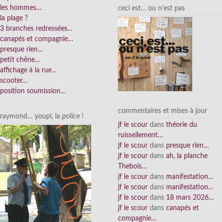
les hommes…
ceci est… ou n’est pas
la plage ?
3 branches redressées…
canapés et compagnie…
presque rien…
petit chêne…
affichage à la rue…
scooter…
position soumission…
commentaires et mises à jour
raymond… youpi, la police !
jf le scour
dans
théorie du
ruissellement…
jf le scour
dans
presque rien…
jf le scour
dans
ah, la planche
Thebois…
jf le scour
dans
manifestation…
jf le scour
dans
manifestation…
jf le scour
dans
18 mars 2026…
jf le scour
dans
canapés et
compagnie…