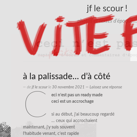
jf le scour !
photos et textes d'époque…
à la palissade… d’à côté
— de
jf le scour
le
30 novembre 2021
—
Laissez une réponse
c
eci n’est pas un ready made
ceci est un accrochage
si au début, j’ai beaucoup regardé
… ceux qui accrochaient
maintenant, j’y suis souvent
l’habitude venant, c’est rapide