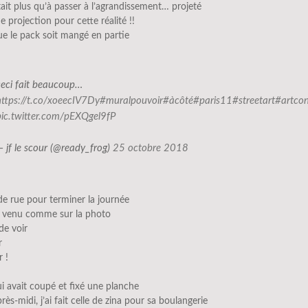
stait plus qu’à passer à l’agrandissement… projeté
 projection pour cette réalité !!
que le pack soit mangé en partie
ceci fait beaucoup…
https://t.co/xoeecIV7Dy
#muralpouvoir
#àcôté
#paris11
#streetart
#artco
pic.twitter.com/pEXQgel9fP
— jf le scour (@ready_frog)
25 octobre 2018
e rue pour terminer la journée
st venu comme sur la photo
de voir
r
r !
 lui avait coupé et fixé une planche
près-midi, j’ai fait celle de zina pour sa boulangerie