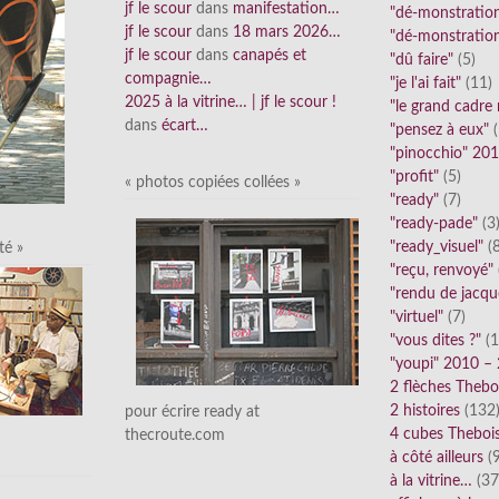
jf le scour
dans
manifestation…
"dé-monstratio
jf le scour
dans
18 mars 2026…
"dé-monstratio
jf le scour
dans
canapés et
"dû faire"
(5)
compagnie…
"je l'ai fait"
(11)
2025 à la vitrine… | jf le scour !
"le grand cadre
dans
écart…
"pensez à eux"
(
"pinocchio" 20
"profit"
(5)
« photos copiées collées »
"ready"
(7)
"ready-pade"
(3
"ready_visuel"
(8
té »
"reçu, renvoyé"
"rendu de jacqu
"virtuel"
(7)
"vous dites ?"
(1
"youpi" 2010 –
2 flèches Thebo
2 histoires
(132
pour écrire ready at
4 cubes Theboi
thecroute.com
à côté ailleurs
(9
à la vitrine…
(37