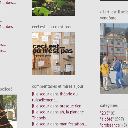
 4 cubes…
e…
« l’art, est-il uti
vendôme…
n…
4 cubes
ceci est… ou n’est pas
ées…
nie…
commentaires et mises à jour
olice !
jf le scour
dans
théorie du
ruissellement…
catégories
jf le scour
dans
presque rien…
jf le scour
dans
ah, la planche
"203"
(8)
Thebois…
"à côté"
(597)
jf le scour
dans
manifestation…
"croissance"
(5)