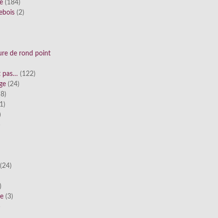
ue
(184)
ebois
(2)
ure de rond point
st pas…
(122)
ge
(24)
8)
1)
)
)
(24)
)
he
(3)
)