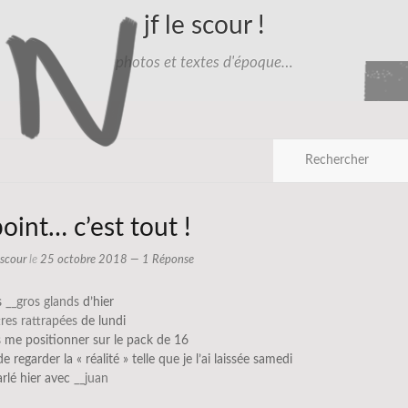
jf le scour !
photos et textes d'époque…
oint… c’est tout !
e scour
le
25 octobre 2018
— 1 Réponse
s
__gros glands
d’hier
tres rattrapées
de lundi
s me positionner sur le pack de 16
e regarder la « réalité » telle que je l’ai laissée samedi
parlé hier avec
__juan