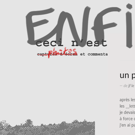
un p
— de
jf l
après le
les
__let
je devai
à force d
j’en ai 