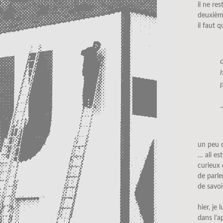
il ne re
deuxième
il faut 
un peu d
… ali e
curieux 
de parle
de savoi
hier, je
dans l’a