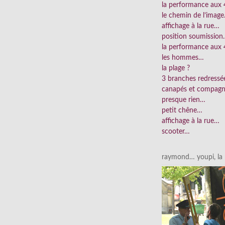
la performance aux
le chemin de l’imag
affichage à la rue…
position soumissio
la performance aux 
les hommes…
la plage ?
3 branches redress
canapés et compag
presque rien…
petit chêne…
affichage à la rue…
scooter…
raymond… youpi, la p