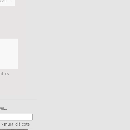
apeau
→
nt les
ver…
» mural d’à côté