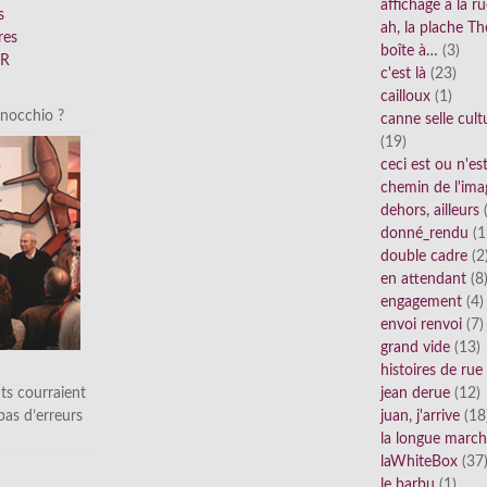
affichage à la r
s
ah, la plache Th
res
boîte à…
(3)
FR
c'est là
(23)
cailloux
(1)
inocchio ?
canne selle cult
(19)
ceci est ou n'e
chemin de l'ima
dehors, ailleurs
(
donné_rendu
(1
double cadre
(2
en attendant
(8
engagement
(4)
envoi renvoi
(7)
grand vide
(13)
histoires de rue
ts courraient
jean derue
(12)
 pas d’erreurs
juan, j'arrive
(18
la longue marc
laWhiteBox
(37
le barbu
(1)