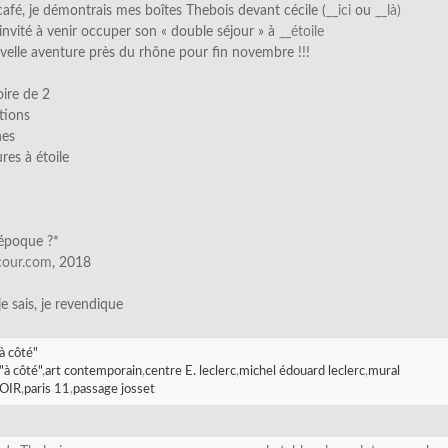
café, je démontrais mes boîtes Thebois devant cécile (
__ici
ou
__là)
 invité à venir occuper son « double séjour » à
__étoile
elle aventure près du rhône pour fin novembre !!!
oire de 2
tions
hes
res à étoile
’époque ?*
scour.com
, 2018
 je sais, je revendique
à côté"
"à côté"
,
art contemporain
,
centre E. leclerc
,
michel édouard leclerc
,
mural
OIR
,
paris 11
,
passage josset