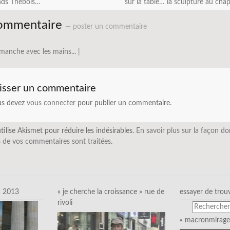
nds Thebois…
sur la table… la sculpture au ch
ommentaire
— poster un commentaire
manche avec les mains... |
isser un commentaire
us devez
vous connecter
pour publier un commentaire.
utilise Akismet pour réduire les indésirables.
En savoir plus sur la façon do
 de vos commentaires sont traitées
.
c 2013
« je cherche la croissance » rue de
essayer de trou
rivoli
« macronmirage 