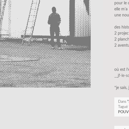
pour le 
elle m’a
une nouv
des hist
2 projec
2 planc
2 aventu
où est l
__jf-le-
*je sais,
Dans
"
Tagué
POUV