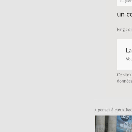
←
gla
un c
Ping :
di
La
Vo
Ce site 
données
« pensez à eux »_fia