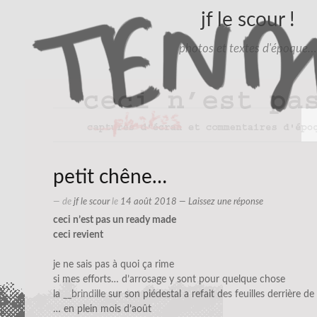
jf le scour !
photos et textes d'époque…
petit chêne…
— de
jf le scour
le
14 août 2018
—
Laissez une réponse
ceci n’est pas un ready made
ceci revient
je ne sais pas à quoi ça rime
si mes efforts… d’arrosage y sont pour quelque chose
la
__brindille
sur son piédestal a refait des feuilles derrière de
… en plein mois d’août