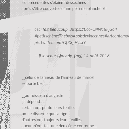
les précédentes s’étaient desséchées
après s’être couvertes d’une pellicule blanche ?!!
ceci fait beaucoup…
https://t.co/OAWcBFjGo4
#petitschênesThebois
#boisdevincennes
#artcontemp
pic.twitter.com/Gf33gHJsx9
— jf le scour (@ready_frog)
14 août 2018
__celui de l’anneau de l’anneau de marcel
se porte bien
__au ruisseau d’auguste
ça dépend
certain ont perdu leurs feuilles
on ne discerne que la tige
d’autres ont toujours leurs feuilles
aucun n’ont fait une deuxième couronne…