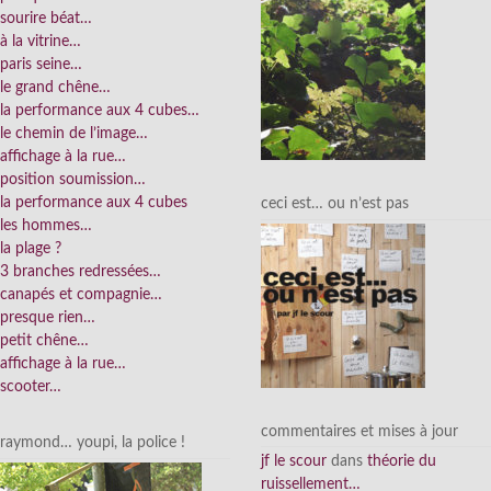
sourire béat…
à la vitrine…
paris seine…
le grand chêne…
la performance aux 4 cubes…
le chemin de l’image…
affichage à la rue…
position soumission…
la performance aux 4 cubes
ceci est… ou n’est pas
les hommes…
la plage ?
3 branches redressées…
canapés et compagnie…
presque rien…
petit chêne…
affichage à la rue…
scooter…
commentaires et mises à jour
raymond… youpi, la police !
jf le scour
dans
théorie du
ruissellement…