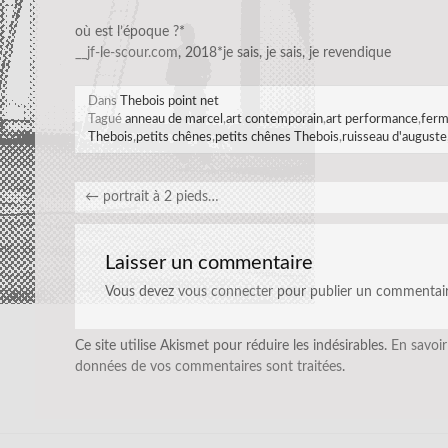
où est l’époque ?*
__jf-le-scour.com
, 2018*je sais, je sais, je revendique
Dans
Thebois point net
Tagué
anneau de marcel
,
art contemporain
,
art performance
,
ferm
Thebois
,
petits chênes
,
petits chênes Thebois
,
ruisseau d'auguste
←
portrait à 2 pieds…
Laisser un commentaire
Vous devez
vous connecter
pour publier un commentair
Ce site utilise Akismet pour réduire les indésirables.
En savoir
données de vos commentaires sont traitées
.