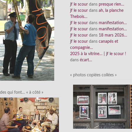
jf le scour
dans
presque rien…
jf le scour
dans
ah, la planche
Thebois…
jf le scour
dans
manifestation…
jf le scour
dans
manifestation…
jf le scour
dans
18 mars 2026…
jf le scour
dans
canapés et
compagnie…
2025 à la vitrine… | jf le scour !
dans
écart…
« photos copiées collées »
des qui font… « à côté »