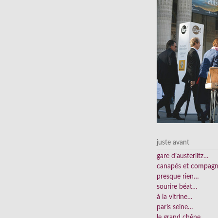
juste avant
gare d’austerlitz…
canapés et compag
presque rien…
sourire béat…
à la vitrine…
paris seine…
le grand chêne…