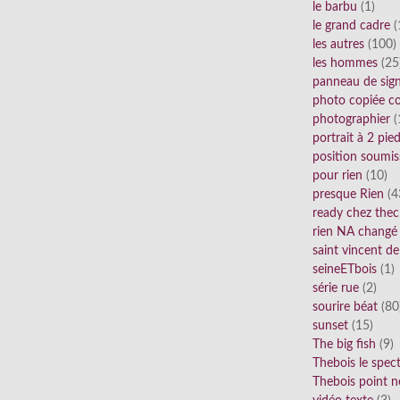
le barbu
(1)
le grand cadre
(
les autres
(100)
les hommes
(25
panneau de sig
photo copiée co
photographier
(
portrait à 2 pie
position soumis
pour rien
(10)
presque Rien
(4
ready chez thec
rien NA changé
saint vincent de
seineETbois
(1)
série rue
(2)
sourire béat
(80
sunset
(15)
The big fish
(9)
Thebois le spec
Thebois point n