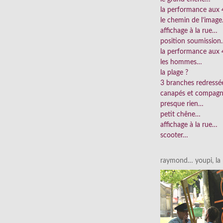
la performance aux
le chemin de l’imag
affichage à la rue…
position soumissio
la performance aux 
les hommes…
la plage ?
3 branches redress
canapés et compag
presque rien…
petit chêne…
affichage à la rue…
scooter…
raymond… youpi, la p