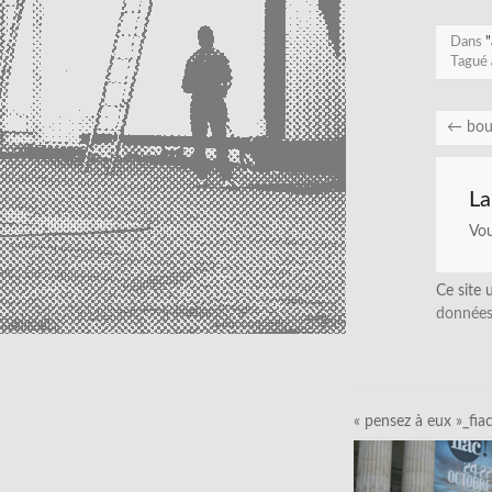
Dans
"
Tagué
←
bou
La
Vo
Ce site 
données
« pensez à eux »_fia