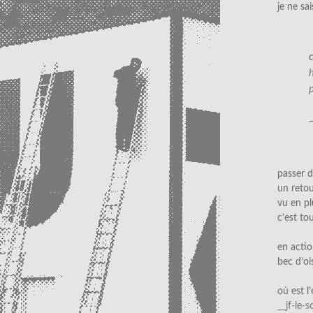
je ne sa
passer d
un retou
vu en pl
c’est tou
en acti
bec d’oi
où est l
__jf-le-