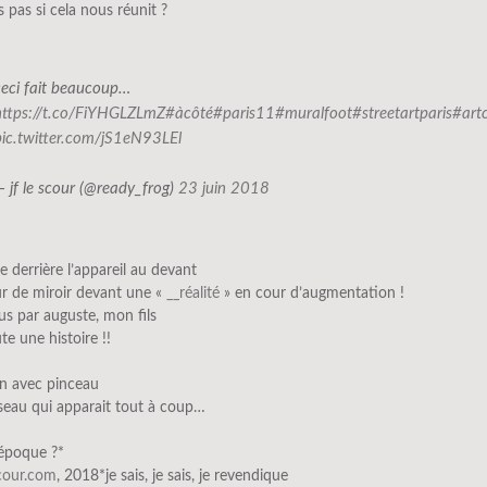
is pas si cela nous réunit ?
ceci fait beaucoup…
https://t.co/FiYHGLZLmZ
#àcôté
#paris11
#muralfoot
#streetartparis
#art
pic.twitter.com/jS1eN93LEl
— jf le scour (@ready_frog)
23 juin 2018
e derrière l’appareil au devant
r de miroir devant une «
__réalité
» en cour d’augmentation !
us par auguste, mon fils
te une histoire !!
on avec pinceau
seau qui apparait tout à coup…
’époque ?*
scour.com
, 2018*je sais, je sais, je revendique