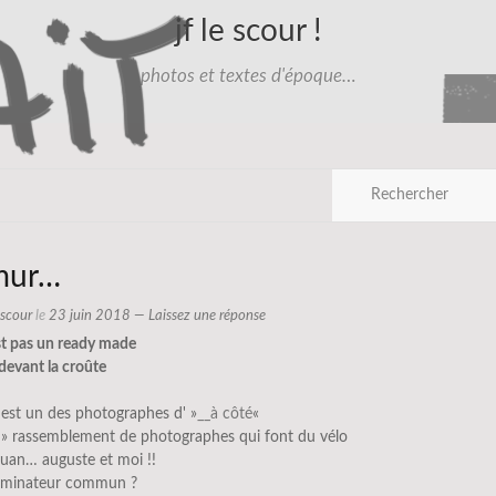
jf le scour !
photos et textes d'époque…
mur…
e scour
le
23 juin 2018
—
Laissez une réponse
st pas un ready made
 devant la croûte
est un des photographes d' »
__à côté
«
é » rassemblement de photographes qui font du vélo
juan… auguste et moi !!
ominateur commun ?