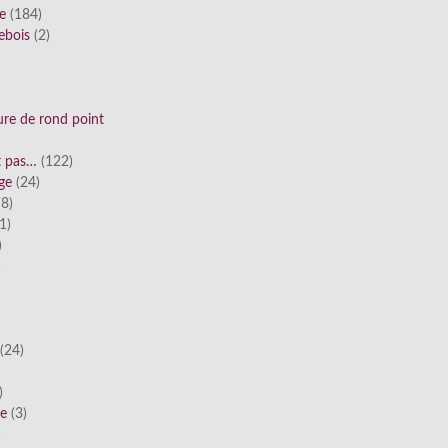
ue
(184)
ebois
(2)
ure de rond point
st pas…
(122)
ge
(24)
8)
1)
)
)
(24)
)
he
(3)
)