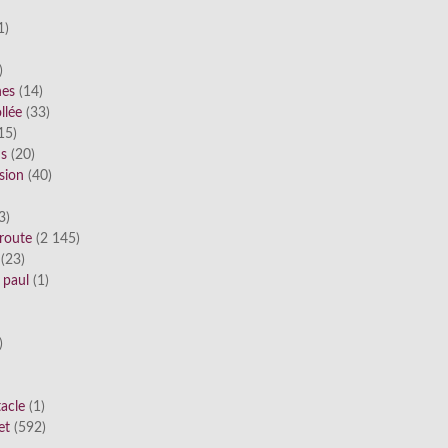
1)
)
nes
(14)
llée
(33)
15)
ds
(20)
sion
(40)
3)
route
(2 145)
(23)
 paul
(1)
)
tacle
(1)
et
(592)