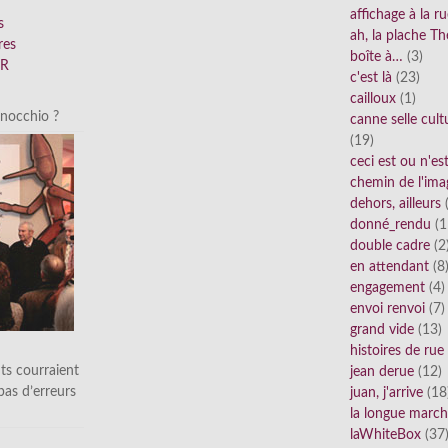
affichage à la r
s
ah, la plache Th
res
boîte à…
(3)
FR
c'est là
(23)
cailloux
(1)
inocchio ?
canne selle cult
(19)
ceci est ou n'e
chemin de l'ima
dehors, ailleurs
(
donné_rendu
(1
double cadre
(2
en attendant
(8
engagement
(4)
envoi renvoi
(7)
grand vide
(13)
histoires de rue
ts courraient
jean derue
(12)
 pas d’erreurs
juan, j'arrive
(18
la longue marc
laWhiteBox
(37