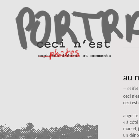
au 
— de
jf l
ceci n’e
ceci est
auguste 
« à côt
marcel, 
un dén