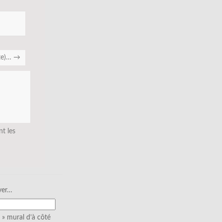
ite)…
→
nt les
ver…
» mural d’à côté