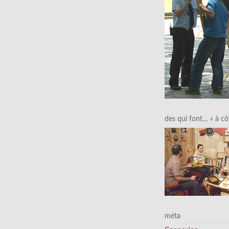
des qui font… « à cô
méta