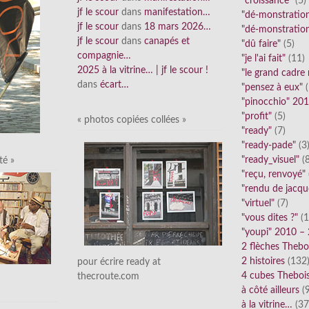
"croissance"
(5)
jf le scour
dans
manifestation…
"dé-monstratio
jf le scour
dans
18 mars 2026…
"dé-monstratio
jf le scour
dans
canapés et
"dû faire"
(5)
compagnie…
"je l'ai fait"
(11)
2025 à la vitrine… | jf le scour !
"le grand cadre
dans
écart…
"pensez à eux"
(
"pinocchio" 20
"profit"
(5)
« photos copiées collées »
"ready"
(7)
"ready-pade"
(3
"ready_visuel"
(8
té »
"reçu, renvoyé"
"rendu de jacqu
"virtuel"
(7)
"vous dites ?"
(1
"youpi" 2010 –
2 flèches Thebo
2 histoires
(132
pour écrire ready at
4 cubes Theboi
thecroute.com
à côté ailleurs
(9
à la vitrine…
(37