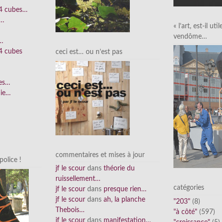
 4 cubes…
e…
« l’art, est-il uti
vendôme…
n…
4 cubes
ceci est… ou n’est pas
ées…
nie…
commentaires et mises à jour
olice !
jf le scour
dans
théorie du
ruissellement…
catégories
jf le scour
dans
presque rien…
jf le scour
dans
ah, la planche
"203"
(8)
Thebois…
"à côté"
(597)
jf le scour
dans
manifestation…