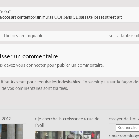
à côté"
à côté
,
art contemporain
,
muralFOOT
,
paris 11
,
passage josset
,
street art
t Thebois remarquable…
sur la table (su
isser un commentaire
us devez
vous connecter
pour publier un commentaire.
utilise Akismet pour réduire les indésirables.
En savoir plus sur la façon do
 de vos commentaires sont traitées
.
c 2013
« je cherche la croissance » rue de
essayer de trou
rivoli
« macronmirage 