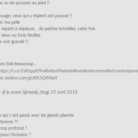
pas vu de pousses au pied !!
assage, ceux qui y étaient ont poussé !!
vec ma pelle
 reparti à déplacer… de petites brindilles, cette fois
t deux ou trois feuilles
es voir grandir !!
ceci fait beaucoup…
https://t.co/E6EeppEl9v
#bâtonThebois
#boisdevincennes
#artcontempora
pic.twitter.com/gU8K3QXWaX
— jf le scour (@ready_frog)
25 avril 2018
e qui c’est passé avec les glands plantés
utomne ??
trop profond ?
 pour l’éclosion ?