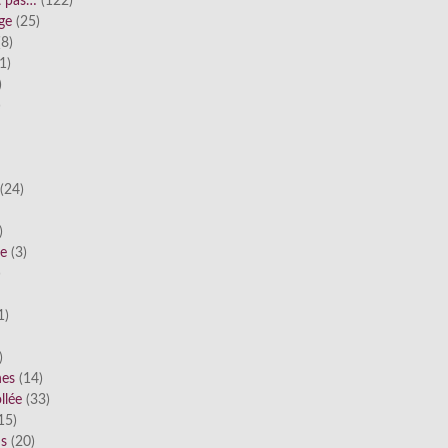
st pas…
(122)
ge
(25)
8)
1)
)
)
(24)
)
he
(3)
)
1)
)
nes
(14)
llée
(33)
15)
ds
(20)