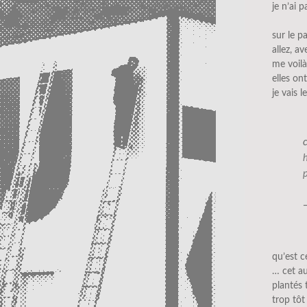
je n’ai 
sur le p
allez, a
me voilà
elles on
je vais l
qu’est c
… cet a
plantés 
trop tôt