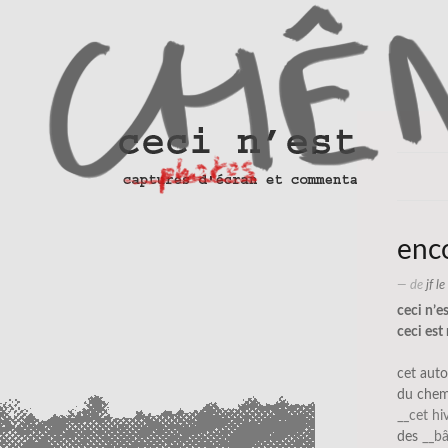
enc
— de
jf l
ceci n’e
ceci est
cet auto
du chemi
__cet hi
des
__b