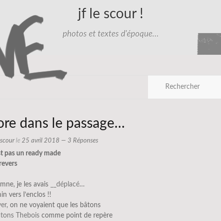
jf le scour !
photos et textes d'époque…
ore dans le passage…
e scour
le
25 avril 2018
— 3 Réponses
st pas un ready made
 revers
mne, je les avais
__déplacé
…
n vers l’enclos !!
ver
, on ne voyaient que les bâtons
âtons Thebois
comme point de repère