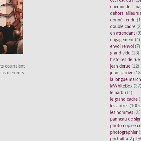
ceci est ou n'e
chemin de l'ima
dehors, ailleurs
(
donné_rendu
(1
double cadre
(2
en attendant
(8
engagement
(4)
envoi renvoi
(7)
grand vide
(13)
histoires de rue
ts courraient
jean derue
(12)
 pas d’erreurs
juan, j'arrive
(18
la longue marc
laWhiteBox
(37
le barbu
(1)
le grand cadre
(
les autres
(100)
les hommes
(25
panneau de sig
photo copiée co
photographier
(
portrait à 2 pie