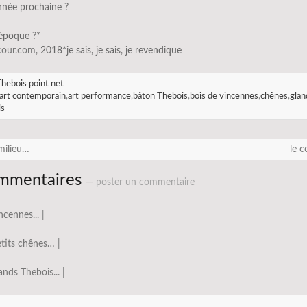
nnée prochaine ?
’époque ?*
scour.com
, 2018*je sais, je sais, je revendique
hebois point net
art contemporain
,
art performance
,
bâton Thebois
,
bois de vincennes
,
chênes
,
glan
is
milieu…
le 
mmentaires
— poster un commentaire
ncennes... |
tits chênes… |
ands Thebois... |