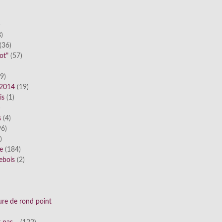
)
)
(36)
ot"
(57)
9)
 2014
(19)
is
(1)
)
s
(4)
6)
)
ue
(184)
ebois
(2)
ure de rond point