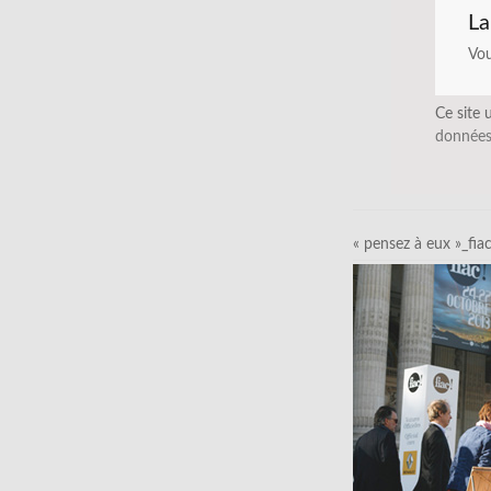
La
Vo
Ce site 
données
« pensez à eux »_fia