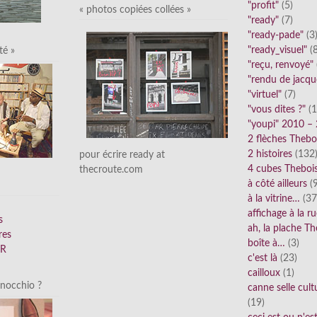
"profit"
(5)
« photos copiées collées »
"ready"
(7)
"ready-pade"
(3
"ready_visuel"
(8
té »
"reçu, renvoyé"
"rendu de jacqu
"virtuel"
(7)
"vous dites ?"
(1
"youpi" 2010 –
2 flèches Thebo
2 histoires
(132
pour écrire ready at
4 cubes Theboi
thecroute.com
à côté ailleurs
(9
à la vitrine…
(37
affichage à la r
s
ah, la plache Th
res
boîte à…
(3)
FR
c'est là
(23)
cailloux
(1)
inocchio ?
canne selle cult
(19)