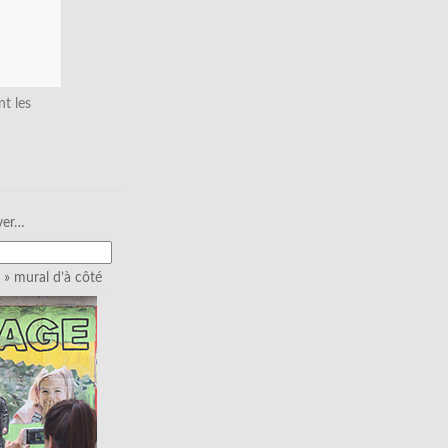
nt les
ver…
» mural d’à côté