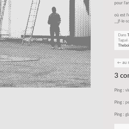
pour l’a
où est l
__jf-le-
Dans
T
Tagué
Thebo
←
au 
3 co
Ping :
vi
Ping :
pe
Ping :
gl