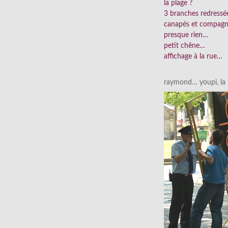
la plage ?
3 branches redress
canapés et compag
presque rien…
petit chêne…
affichage à la rue…
raymond… youpi, la p