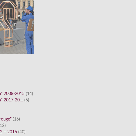
n" 2008-2015
(14)
n" 2017-20…
(5)
 rouge"
(16)
12)
12 – 2016
(40)