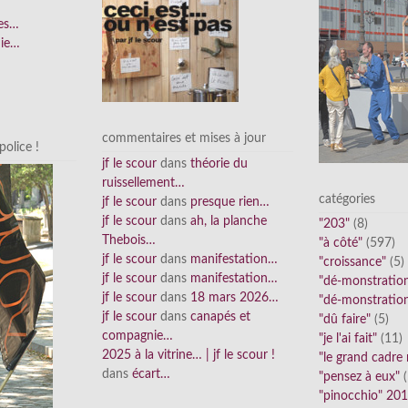
ées…
nie…
commentaires et mises à jour
olice !
jf le scour
dans
théorie du
ruissellement…
catégories
jf le scour
dans
presque rien…
jf le scour
dans
ah, la planche
"203"
(8)
Thebois…
"à côté"
(597)
jf le scour
dans
manifestation…
"croissance"
(5)
jf le scour
dans
manifestation…
"dé-monstratio
jf le scour
dans
18 mars 2026…
"dé-monstratio
jf le scour
dans
canapés et
"dû faire"
(5)
compagnie…
"je l'ai fait"
(11)
2025 à la vitrine… | jf le scour !
"le grand cadre
dans
écart…
"pensez à eux"
(
"pinocchio" 20