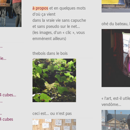
à propos
et en quelques mots
d’où ça vient
dans la vraie vie sans capuche
ohé du bateau, l’
et sans pseudo sur le net…
(les images, d’un « clic », vous
emmènent ailleurs)
e…
thebois dans le bois
nie…
 4 cubes…
« l’art, est-il uti
e…
vendôme…
n…
ceci est… ou n’est pas
4 cubes