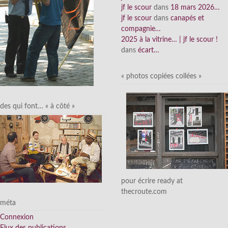
jf le scour
dans
18 mars 2026…
jf le scour
dans
canapés et
compagnie…
2025 à la vitrine… | jf le scour !
dans
écart…
« photos copiées collées »
des qui font… « à côté »
pour écrire ready at
thecroute.com
méta
Connexion
Flux des publications