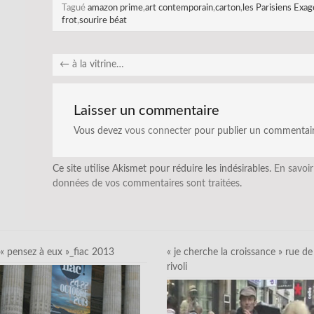
Tagué
amazon prime
,
art contemporain
,
carton
,
les Parisiens Exa
frot
,
sourire béat
←
à la vitrine…
Laisser un commentaire
Vous devez
vous connecter
pour publier un commentair
Ce site utilise Akismet pour réduire les indésirables.
En savoir
données de vos commentaires sont traitées
.
« pensez à eux »_fiac 2013
« je cherche la croissance » rue de
rivoli