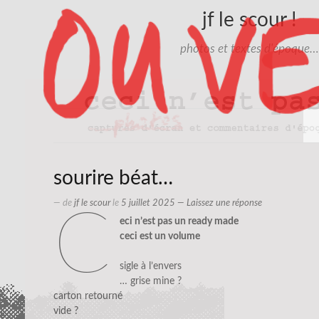
jf le scour !
photos et textes d'époque…
sourire béat…
— de
jf le scour
le
5 juillet 2025
—
Laissez une réponse
c
eci n’est pas un ready made
ceci est un volume
sigle à l’envers
… grise mine ?
carton retourné
vide ?