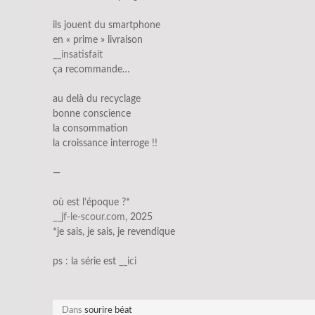
ils jouent du smartphone
en « prime » livraison
__insatisfait
ça recommande…
au delà du recyclage
bonne conscience
la consommation
la croissance interroge !!
—
où est l’époque ?*
__jf-le-scour.com
, 2025
*je sais, je sais, je revendique
ps : la série est
__
i
ci
Dans
sourire béat