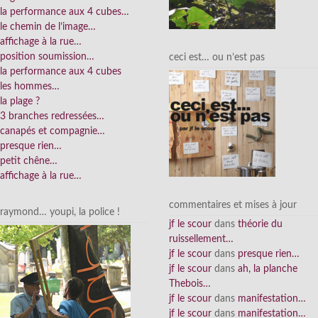
la performance aux 4 cubes…
le chemin de l’image…
affichage à la rue…
position soumission…
ceci est… ou n’est pas
la performance aux 4 cubes
les hommes…
la plage ?
3 branches redressées…
canapés et compagnie…
presque rien…
petit chêne…
affichage à la rue…
commentaires et mises à jour
raymond… youpi, la police !
jf le scour
dans
théorie du
ruissellement…
jf le scour
dans
presque rien…
jf le scour
dans
ah, la planche
Thebois…
jf le scour
dans
manifestation…
jf le scour
dans
manifestation…