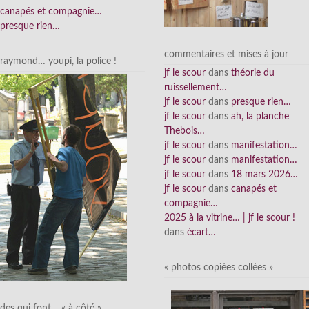
canapés et compagnie…
presque rien…
commentaires et mises à jour
raymond… youpi, la police !
jf le scour
dans
théorie du
ruissellement…
jf le scour
dans
presque rien…
jf le scour
dans
ah, la planche
Thebois…
jf le scour
dans
manifestation…
jf le scour
dans
manifestation…
jf le scour
dans
18 mars 2026…
jf le scour
dans
canapés et
compagnie…
2025 à la vitrine… | jf le scour !
dans
écart…
« photos copiées collées »
des qui font… « à côté »