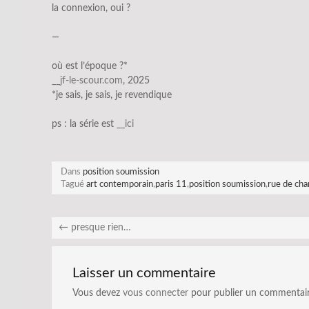
la connexion, oui ?
—
où est l’époque ?*
__jf-le-scour.com
, 2025
*je sais, je sais, je revendique
ps : la série est
__ici
Dans
position soumission
Tagué
art contemporain
,
paris 11
,
position soumission
,
rue de ch
←
presque rien…
Laisser un commentaire
Vous devez
vous connecter
pour publier un commentair