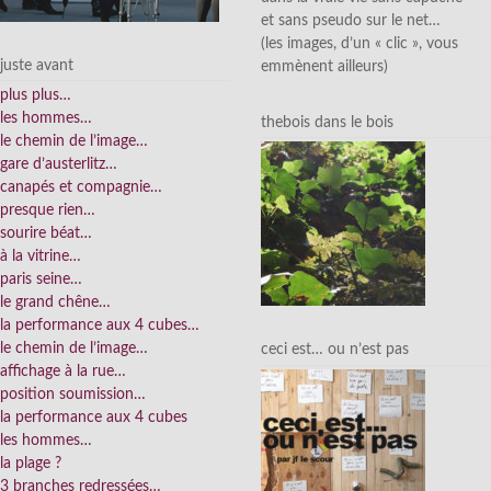
et sans pseudo sur le net…
(les images, d’un « clic », vous
juste avant
emmènent ailleurs)
plus plus…
les hommes…
thebois dans le bois
le chemin de l’image…
gare d’austerlitz…
canapés et compagnie…
presque rien…
sourire béat…
à la vitrine…
paris seine…
le grand chêne…
la performance aux 4 cubes…
le chemin de l’image…
ceci est… ou n’est pas
affichage à la rue…
position soumission…
la performance aux 4 cubes
les hommes…
la plage ?
3 branches redressées…