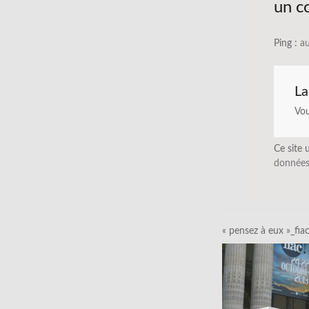
un c
Ping :
au
La
Vo
Ce site 
données
« pensez à eux »_fia