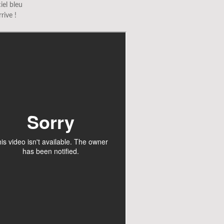
iel bleu
rrive !