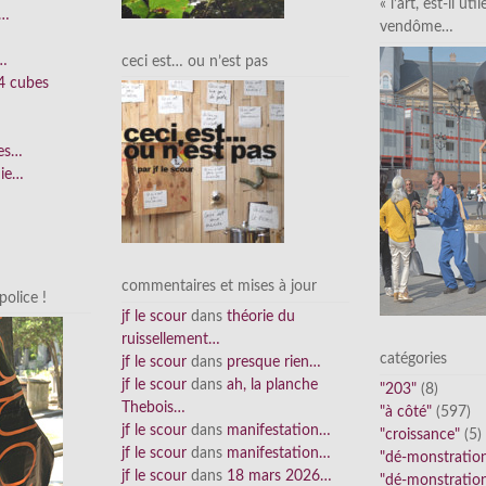
« l’art, est-il uti
e…
vendôme…
n…
ceci est… ou n’est pas
4 cubes
ées…
nie…
commentaires et mises à jour
olice !
jf le scour
dans
théorie du
ruissellement…
catégories
jf le scour
dans
presque rien…
jf le scour
dans
ah, la planche
"203"
(8)
Thebois…
"à côté"
(597)
jf le scour
dans
manifestation…
"croissance"
(5)
jf le scour
dans
manifestation…
"dé-monstratio
jf le scour
dans
18 mars 2026…
"dé-monstratio