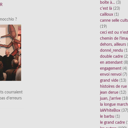
boîte à…
(3)
FR
c'est là
(23)
cailloux
(1)
inocchio ?
canne selle cult
(19)
ceci est ou n'e
chemin de l'ima
dehors, ailleurs
(
donné_rendu
(1
double cadre
(2
en attendant
(8
engagement
(4)
envoi renvoi
(7)
grand vide
(13)
histoires de rue
ts courraient
jean derue
(12)
 pas d’erreurs
juan, j'arrive
(18
la longue marc
laWhiteBox
(37
le barbu
(1)
le grand cadre
(