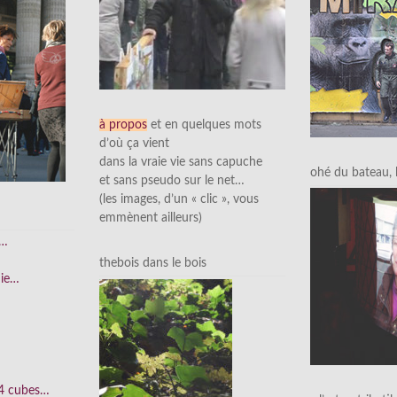
à propos
et en quelques mots
d’où ça vient
dans la vraie vie sans capuche
ohé du bateau, l’
et sans pseudo sur le net…
(les images, d’un « clic », vous
emmènent ailleurs)
e…
thebois dans le bois
nie…
 4 cubes…