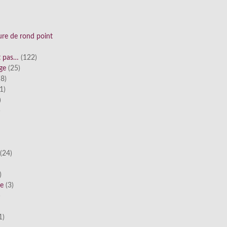
ure de rond point
st pas…
(122)
ge
(25)
8)
1)
)
)
(24)
)
he
(3)
)
1)