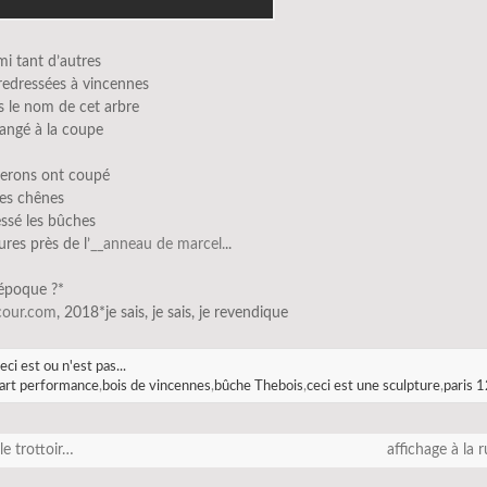
i tant d’autres
redressées à vincennes
is le nom de cet arbre
angé à la coupe
herons ont coupé
des chênes
ressé les bûches
ures près de l’
__anneau de marcel.
..
’époque ?*
scour.com
, 2018*je sais, je sais, je revendique
eci est ou n'est pas...
art performance
,
bois de vincennes
,
bûche Thebois
,
ceci est une sculpture
,
paris 1
le trottoir…
affichage à la