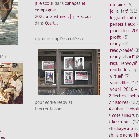
jf le scour
dans
canapés et
"dû faire"
(5)
compagnie…
"je l'ai fait"
(11)
2025 à la vitrine… | jf le scour !
"le grand cadre
dans
écart…
"pensez à eux"
(
"pinocchio" 20
"profit"
(5)
« photos copiées collées »
"ready"
(7)
"ready-pade"
(3
"ready_visuel"
(8
té »
"reçu, renvoyé"
"rendu de jacqu
"virtuel"
(7)
"vous dites ?"
(1
"youpi" 2010 –
2 flèches Thebo
2 histoires
(132
pour écrire ready at
4 cubes Theboi
thecroute.com
à côté ailleurs
(9
à la vitrine…
(37
affichage à la r
s
ah, la plache Th
res