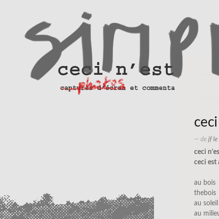
ceci
— de
jf l
ceci n’e
ceci est
au bois
thebois
au soleil
au milie