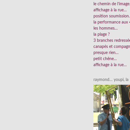
le chemin de l’imag
affichage à la rue…
position soumissio
la performance aux 
les hommes…
la plage ?
3 branches redress
canapés et compag
presque rien…
petit chêne…
affichage à la rue…
raymond… youpi, la p