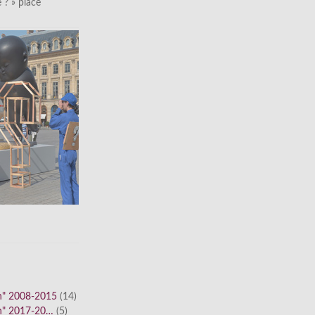
le ? » place
n" 2008-2015
(14)
n" 2017-20…
(5)