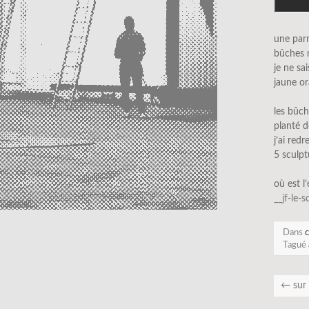
une parm
bûches 
je ne sa
jaune or
les bûc
planté 
j’ai red
5 sculpt
où est l
__jf-le-
Dans
c
Tagué
←
sur 