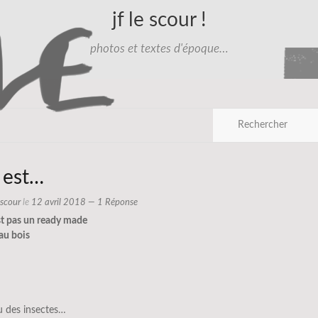
jf le scour !
photos et textes d'époque…
 est…
e scour
le
12 avril 2018
— 1 Réponse
st pas un ready made
 au bois
u des insectes…