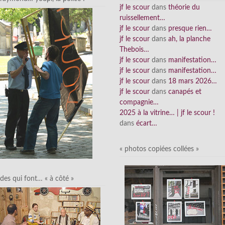
jf le scour
dans
théorie du
ruissellement…
jf le scour
dans
presque rien…
jf le scour
dans
ah, la planche
Thebois…
jf le scour
dans
manifestation…
jf le scour
dans
manifestation…
jf le scour
dans
18 mars 2026…
jf le scour
dans
canapés et
compagnie…
2025 à la vitrine… | jf le scour !
dans
écart…
« photos copiées collées »
des qui font… « à côté »