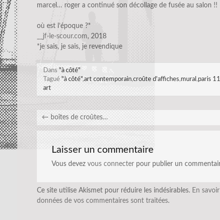
marcel… roger a continué son décollage de fusée au salon !!
où est l’époque ?*
__jf-le-scour.com
, 2018
*je sais, je sais, je revendique
Dans
"à côté"
Tagué
"à côté"
,
art contemporain
,
croûte d'affiches
,
mural
,
paris 1
art
←
boîtes de croûtes…
Laisser un commentaire
Vous devez
vous connecter
pour publier un commentair
Ce site utilise Akismet pour réduire les indésirables.
En savoir
données de vos commentaires sont traitées
.