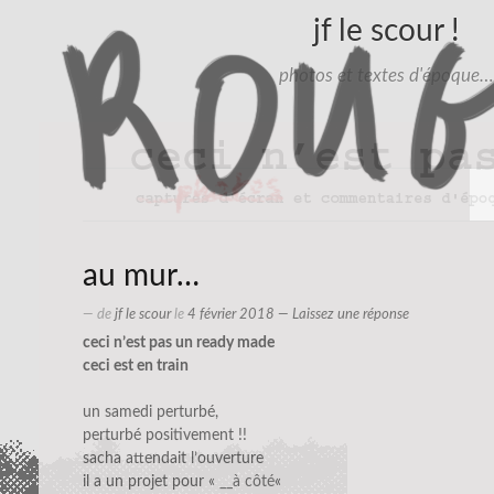
jf le scour !
photos et textes d'époque…
au mur…
— de
jf le scour
le
4 février 2018
—
Laissez une réponse
ceci n’est pas un ready made
ceci est en train
un samedi perturbé,
perturbé positivement !!
sacha attendait l’ouverture
il a un projet pour «
__à côté
«