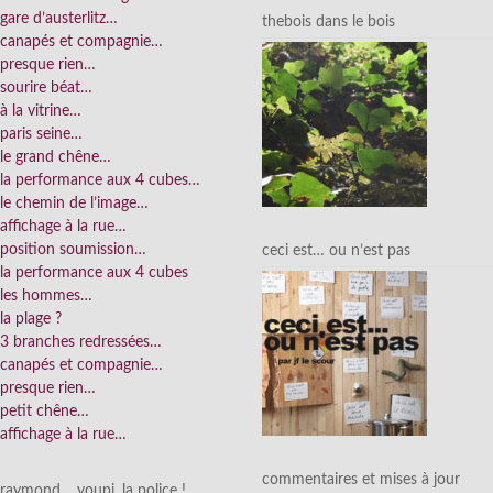
gare d’austerlitz…
thebois dans le bois
canapés et compagnie…
presque rien…
sourire béat…
à la vitrine…
paris seine…
le grand chêne…
la performance aux 4 cubes…
le chemin de l’image…
affichage à la rue…
position soumission…
ceci est… ou n’est pas
la performance aux 4 cubes
les hommes…
la plage ?
3 branches redressées…
canapés et compagnie…
presque rien…
petit chêne…
affichage à la rue…
commentaires et mises à jour
raymond… youpi, la police !