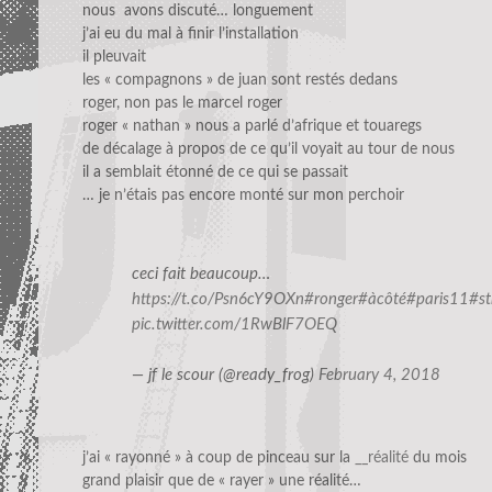
nous avons discuté… longuement
j’ai eu du mal à finir l’installation
il pleuvait
les « compagnons » de juan sont restés dedans
roger, non pas le marcel roger
roger « nathan » nous a parlé d’afrique et touaregs
de décalage à propos de ce qu’il voyait au tour de nous
il a semblait étonné de ce qui se passait
… je n’étais pas encore monté sur mon perchoir
ceci fait beaucoup…
https://t.co/Psn6cY9OXn
#ronger
#àcôté
#paris11
#st
pic.twitter.com/1RwBlF7OEQ
— jf le scour (@ready_frog)
February 4, 2018
j’ai « rayonné » à coup de pinceau sur la
__réalité
du mois
grand plaisir que de « rayer » une réalité…