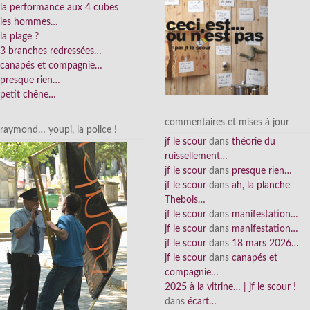
la performance aux 4 cubes
les hommes…
la plage ?
3 branches redressées…
canapés et compagnie…
presque rien…
petit chêne…
commentaires et mises à jour
raymond… youpi, la police !
jf le scour
dans
théorie du
ruissellement…
jf le scour
dans
presque rien…
jf le scour
dans
ah, la planche
Thebois…
jf le scour
dans
manifestation…
jf le scour
dans
manifestation…
jf le scour
dans
18 mars 2026…
jf le scour
dans
canapés et
compagnie…
2025 à la vitrine… | jf le scour !
dans
écart…