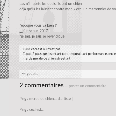
pas n’importe les quels, ils ont un chien
déjà qu’ils les laissent contre mon « ceci un marronnier de volt
—
l’époque vous va bien !*
__jf le scour
, 2017
*je sais, je sais, je revendique
Dans
ceci est ou n'est pas...
Tagué
2 passage josset
,
art contemporain
,
art performance
,
ceci e
merde
,
merde de chien
,
street art
←
youpi…
2 commentaires
— poster un commentaire
Ping :
merde de chien… d'artiste |
Ping :
ceci est... |