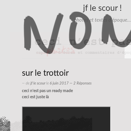
jf le scour !
photos et textes d'époque…
sur le trottoir
— de
jf le scour
le
6 juin 2017
— 2 Réponses
ceci n’est pas un ready made
ceci est juste là