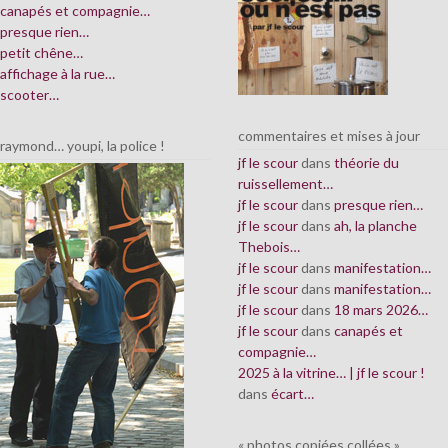
canapés et compagnie…
presque rien…
petit chêne…
affichage à la rue…
scooter…
commentaires et mises à jour
raymond… youpi, la police !
jf le scour
dans
théorie du
ruissellement…
jf le scour
dans
presque rien…
jf le scour
dans
ah, la planche
Thebois…
jf le scour
dans
manifestation…
jf le scour
dans
manifestation…
jf le scour
dans
18 mars 2026…
jf le scour
dans
canapés et
compagnie…
2025 à la vitrine… | jf le scour !
dans
écart…
« photos copiées collées »