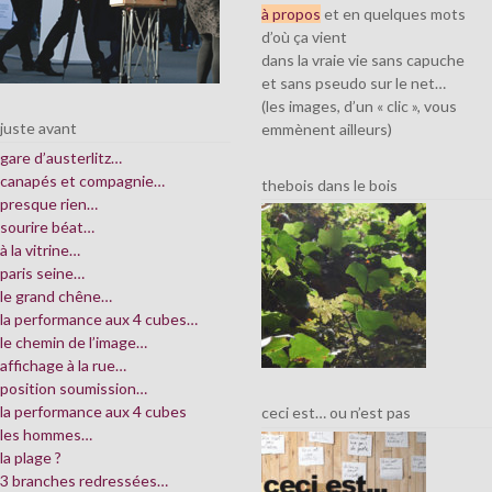
à propos
et en quelques mots
d’où ça vient
dans la vraie vie sans capuche
et sans pseudo sur le net…
(les images, d’un « clic », vous
juste avant
emmènent ailleurs)
gare d’austerlitz…
canapés et compagnie…
thebois dans le bois
presque rien…
sourire béat…
à la vitrine…
paris seine…
le grand chêne…
la performance aux 4 cubes…
le chemin de l’image…
affichage à la rue…
position soumission…
la performance aux 4 cubes
ceci est… ou n’est pas
les hommes…
la plage ?
3 branches redressées…