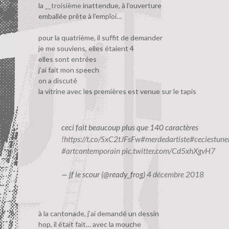
la
__troisième
inattendue, à l’ouverture
emballée prête à l’emploi…
pour la quatrième, il suffit de demander
je me souviens, elles étaient 4
elles sont entrées
j’ai fait mon speech
on a discuté
la vitrine avec les premières est venue sur le tapis
ceci fait beaucoup plus que 140 caractères
!
https://t.co/SxC2tJFsFw
#merdedartiste
#ceciestun
#artcontemporain
pic.twitter.com/Cd5xhXgvH7
— jf le scour (@ready_frog)
4 décembre 2018
à la cantonade, j’ai demandé un dessin
hop, il était fait… avec la mouche