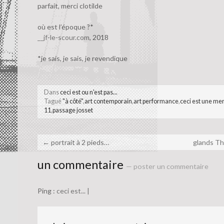
parfait, merci clotilde
où est l’époque ?*
__jf-le-scour.com
, 2018
*je sais, je sais, je revendique
Dans
ceci est ou n'est pas...
Tagué
"à côté"
,
art contemporain
,
art performance
,
ceci est une me
11
,
passage josset
←
portrait à 2 pieds…
glands T
un commentaire
— poster un commentaire
Ping :
ceci est... |