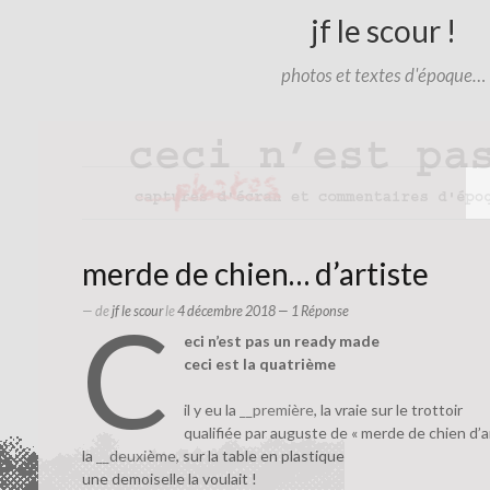
jf le scour !
photos et textes d'époque…
merde de chien… d’artiste
c
— de
jf le scour
le
4 décembre 2018
— 1 Réponse
eci n’est pas un ready made
ceci est la quatrième
il y eu la
__première
, la vraie sur le trottoir
qualifiée par auguste de « merde de chien d’a
la
__deuxième
, sur la table en plastique
une demoiselle la voulait !