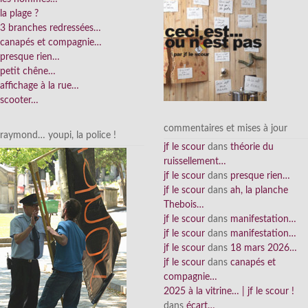
la plage ?
3 branches redressées…
canapés et compagnie…
presque rien…
petit chêne…
affichage à la rue…
scooter…
commentaires et mises à jour
raymond… youpi, la police !
jf le scour
dans
théorie du
ruissellement…
jf le scour
dans
presque rien…
jf le scour
dans
ah, la planche
Thebois…
jf le scour
dans
manifestation…
jf le scour
dans
manifestation…
jf le scour
dans
18 mars 2026…
jf le scour
dans
canapés et
compagnie…
2025 à la vitrine… | jf le scour !
dans
écart…