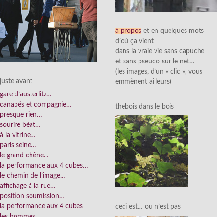
à propos
et en quelques mots
d’où ça vient
dans la vraie vie sans capuche
et sans pseudo sur le net…
(les images, d’un « clic », vous
juste avant
emmènent ailleurs)
gare d’austerlitz…
canapés et compagnie…
thebois dans le bois
presque rien…
sourire béat…
à la vitrine…
paris seine…
le grand chêne…
la performance aux 4 cubes…
le chemin de l’image…
affichage à la rue…
position soumission…
la performance aux 4 cubes
ceci est… ou n’est pas
les hommes…