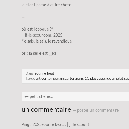
le client passe à autre chose !!
—
où est l’époque ?*
__jf-le-scour.com
, 2025
*je sais, je sais, je revendique
ps : la série est
__i
c
i
Dans
sourire béat
Tagué
art contemporain
,
carton
,
paris 11
,
plastique
,
rue amelot
,
sou
←
petit chêne…
un commentaire
— poster un commentaire
Ping :
2025sourire béat… | jf le scour !