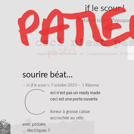
jf le scour !
photos et textes d'époque…
sourire béat…
— de
jf le scour
le
7 octobre 2025
— 1 Réponse
c
eci n’est pas un ready made
ceci est une porte ouverte
livreur à grosse caisse
accrochée au vélo
avec pédales
… électriques !!