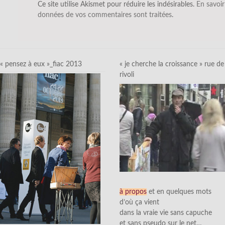
Ce site utilise Akismet pour réduire les indésirables.
En savoir
données de vos commentaires sont traitées
.
« pensez à eux »_fiac 2013
« je cherche la croissance » rue de
rivoli
à propos
et en quelques mots
d’où ça vient
dans la vraie vie sans capuche
et sans pseudo sur le net…