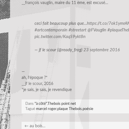
__françois vauglin
, maire du 11 ème, est excusé…
ceci fait beaucoup plus que…
https://t.co/7ok1ymr
#artcontemporain
#streetart
@FVauglin
#plaqueThe
pic.twitter.com/KaqS9ykt8n
— jf le scour (@ready_frog)
23 septembre 2016
—
ah, l’époque ?*
__jf le scour
, 2016
*je sais, je sais, je revendique
Dans
"à côté"
,
Thebois point net
Tagué
marcel roger
,
plaque Thebois
,
poésie
←
au bois…