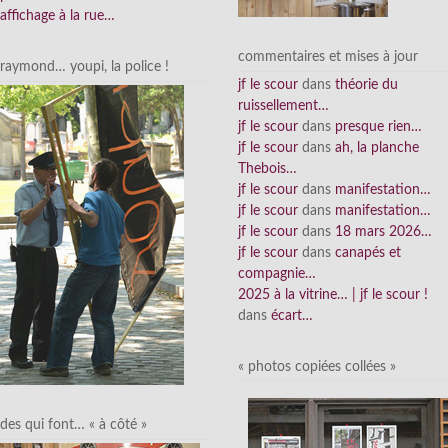
affichage à la rue…
commentaires et mises à jour
raymond… youpi, la police !
jf le scour
dans
théorie du
ruissellement…
jf le scour
dans
presque rien…
jf le scour
dans
ah, la planche
Thebois…
jf le scour
dans
manifestation…
jf le scour
dans
manifestation…
jf le scour
dans
18 mars 2026…
jf le scour
dans
canapés et
compagnie…
2025 à la vitrine… | jf le scour !
dans
écart…
« photos copiées collées »
des qui font… « à côté »