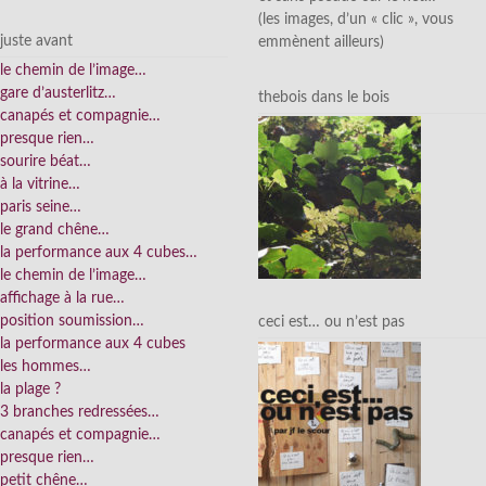
(les images, d’un « clic », vous
juste avant
emmènent ailleurs)
le chemin de l’image…
gare d’austerlitz…
thebois dans le bois
canapés et compagnie…
presque rien…
sourire béat…
à la vitrine…
paris seine…
le grand chêne…
la performance aux 4 cubes…
le chemin de l’image…
affichage à la rue…
position soumission…
ceci est… ou n’est pas
la performance aux 4 cubes
les hommes…
la plage ?
3 branches redressées…
canapés et compagnie…
presque rien…
petit chêne…