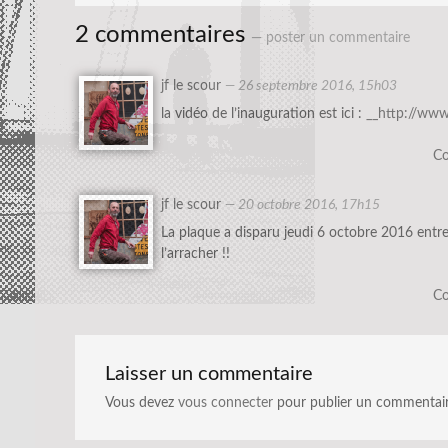
2 commentaires
— poster un commentaire
jf le scour
—
26 septembre 2016, 15h03
la vidéo de l’inauguration est ici :
__http://www
Co
jf le scour
—
20 octobre 2016, 17h15
La plaque a disparu jeudi 6 octobre 2016 entr
l’arracher !!
Co
Laisser un commentaire
Vous devez
vous connecter
pour publier un commentair