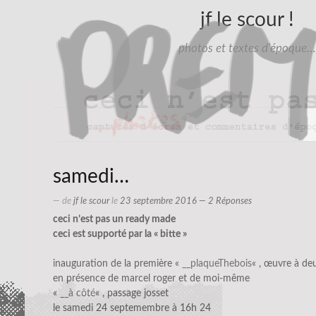
jf le scour !
photos et textes d'époque…
samedi…
— de
jf le scour
le
23 septembre 2016
— 2 Réponses
ceci n’est pas un ready made
ceci est supporté par la « bitte »
inauguration de la première «
__plaqueThebois
« , œuvre à de
en présence de marcel roger et de moi-même
«
__à côté
« , passage josset
le samedi 24 septemembre à 16h 24