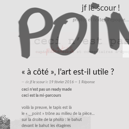
jf le scour !
photos et textes d'époque…
« à côté », l’art est-il utile ?
— de
jf le scour
le
19 février 2016
— 1 Réponse
ceci n’est pas un ready made
ceci est la mi-parcours
voilà la preuve, le tapis est là
le «
__point
» trône au milieu de la pièce…
sur la droite de la photo : le bahut
devant le bahut les étagères