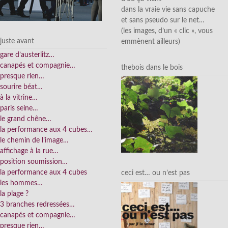
dans la vraie vie sans capuche
et sans pseudo sur le net…
(les images, d’un « clic », vous
juste avant
emmènent ailleurs)
gare d’austerlitz…
canapés et compagnie…
thebois dans le bois
presque rien…
sourire béat…
à la vitrine…
paris seine…
le grand chêne…
la performance aux 4 cubes…
le chemin de l’image…
affichage à la rue…
position soumission…
la performance aux 4 cubes
ceci est… ou n’est pas
les hommes…
la plage ?
3 branches redressées…
canapés et compagnie…
presque rien…