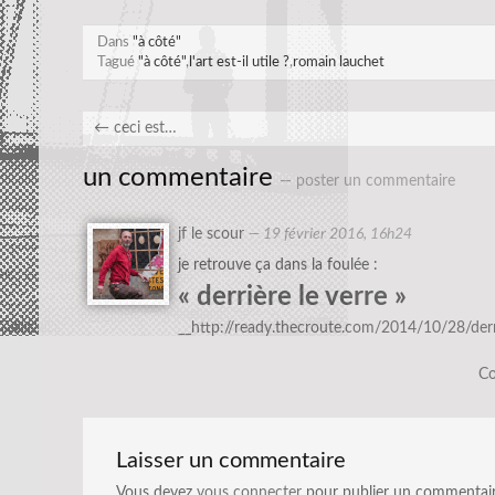
Dans
"à côté"
Tagué
"à côté"
,
l'art est-il utile ?
,
romain lauchet
←
ceci est…
un commentaire
— poster un commentaire
jf le scour
—
19 février 2016, 16h24
je retrouve ça dans la foulée :
« derrière le verre »
__http://ready.thecroute.com/2014/10/28/der
Co
Laisser un commentaire
Vous devez
vous connecter
pour publier un commentair