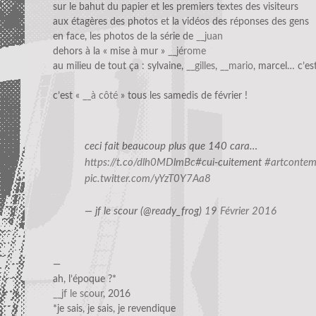
sur le bahut du papier et les premiers textes des visiteurs
aux étagères des photos et la vidéos des réponses des gens
en face, les photos de la série de
__juan
dehors à la « mise à mur »
__jérome
au milieu de tout ça : sylvaine,
__gilles
,
__mario
, marcel… c’est
c’est «
__à côté
» tous les samedis de février !
ceci fait beaucoup plus que 140 cara…
https://t.co/dlh0MDlmBc
#cui
-cuitement
#artcontem
pic.twitter.com/yYzT0Y7Aa8
— jf le scour (@ready_frog)
19 Février 2016
—
ah, l’époque ?*
__jf le scour
, 2016
*je sais, je sais, je revendique