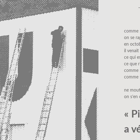
comme s
on se ra
en octob
il venai
ce qui e
ce que r
comme si
comme si
ne mouf
on s’en 
« P
a v