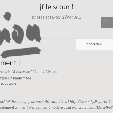
jf le scour !
photos et textes d'époque…
ement !
e scour
le
16 septembre 2014
— 1 Réponse
st pas un ready made
 redoutable
ceci fait beaucoup plus que 140 caractères !
http://t.co/7PgsPsqoN8
#c
cuitement
#mdef
#pierregattaz
#modèlesocial
pic.twitter.com/EGrsNPp