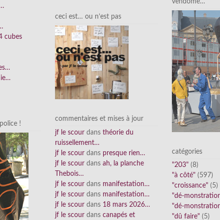
vendôme…
e…
ceci est… ou n’est pas
n…
4 cubes
ées…
nie…
commentaires et mises à jour
olice !
jf le scour
dans
théorie du
ruissellement…
catégories
jf le scour
dans
presque rien…
jf le scour
dans
ah, la planche
"203"
(8)
Thebois…
"à côté"
(597)
jf le scour
dans
manifestation…
"croissance"
(5)
jf le scour
dans
manifestation…
"dé-monstratio
jf le scour
dans
18 mars 2026…
"dé-monstratio
jf le scour
dans
canapés et
"dû faire"
(5)