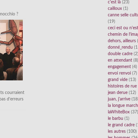
c'est là
(23)
cailloux
(1)
inocchio ?
canne selle cult
(19)
ceci est ou n'e
chemin de l'ima
dehors, ailleurs
(
donné_rendu
(1
double cadre
(2
en attendant
(8
engagement
(4)
envoi renvoi
(7)
grand vide
(13)
histoires de rue
ts courraient
jean derue
(12)
 pas d’erreurs
juan, j'arrive
(18
la longue marc
laWhiteBox
(37
le barbu
(1)
le grand cadre
(
les autres
(100)