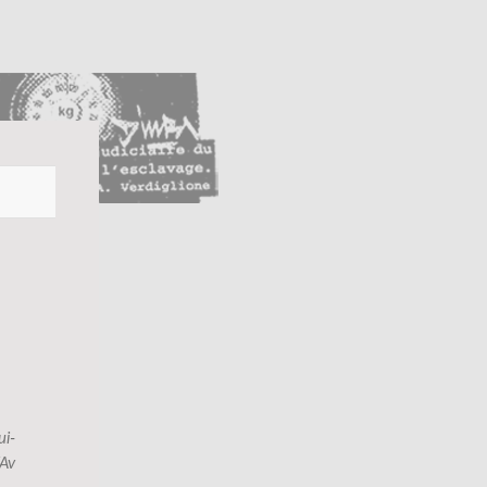
ui
-
YAv