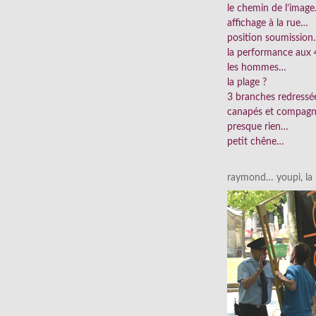
le chemin de l’imag
affichage à la rue…
position soumissio
la performance aux 
les hommes…
la plage ?
3 branches redress
canapés et compag
presque rien…
petit chêne…
raymond… youpi, la p