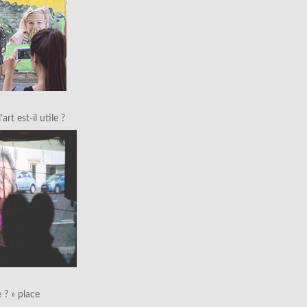
art est-il utile ?
le ? » place