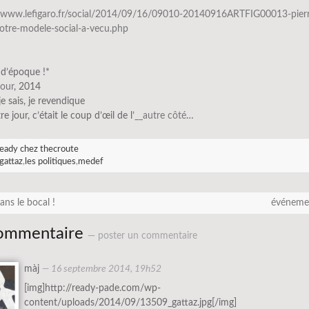
//www.lefigaro.fr/social/2014/09/16/09010-20140916ARTFIG00013-pier
notre-modele-social-a-vecu.php
 d’époque !*
cour
, 2014
 je sais, je revendique
tre jour, c’était le coup d’œil de l’
__autre côté
…
eady chez thecroute
gattaz
,
les politiques
,
medef
ns le bocal !
événeme
ommentaire
— poster un commentaire
màj
—
16 septembre 2014, 19h52
[img]http://ready-pade.com/wp-
content/uploads/2014/09/13509_gattaz.jpg[/img]