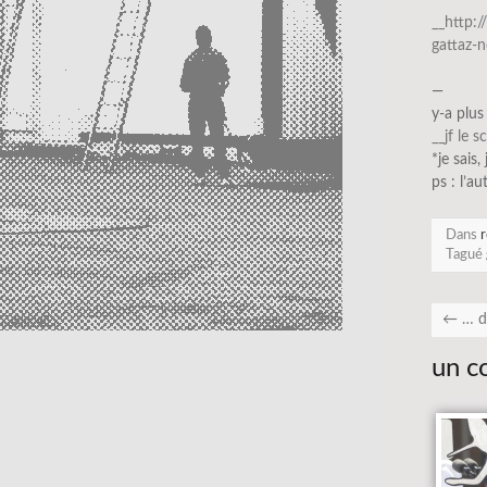
__http:
gattaz-
—
y-a plus
__jf le s
*je sais,
ps : l’au
Dans
r
Tagué
←
… da
un c