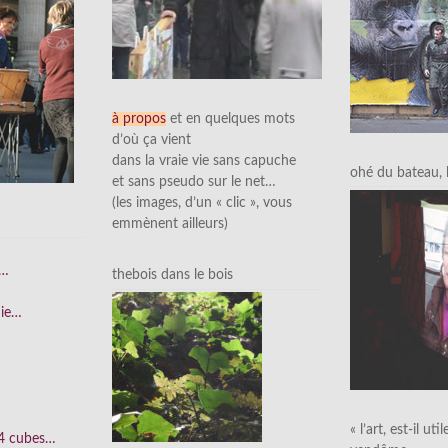
à propos
et en quelques mots
d’où ça vient
dans la vraie vie sans capuche
ohé du bateau, l’
et sans pseudo sur le net…
(les images, d’un « clic », vous
emmènent ailleurs)
e…
thebois dans le bois
nie…
« l’art, est-il uti
 4 cubes…