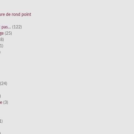
ure de rond point
st pas…
(122)
ge
(25)
8)
1)
)
)
(24)
)
he
(3)
)
1)