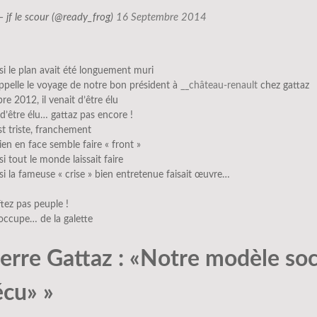
— jf le scour (@ready_frog)
16 Septembre 2014
i le plan avait été longuement muri
ppelle le voyage de notre bon président à
__château-renault
chez gattaz
re 2012, il venait d’être élu
t d’être élu… gattaz pas encore !
st triste, franchement
ien en face semble faire « front »
 tout le monde laissait faire
 la fameuse « crise » bien entretenue faisait œuvre…
tez pas peuple !
occupe… de la galette
ierre Gattaz : «Notre modèle soc
écu» »