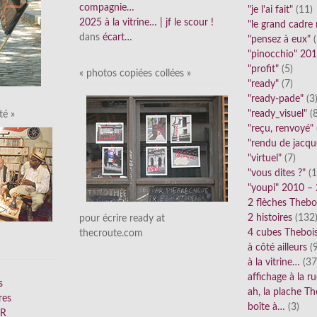
compagnie…
"je l'ai fait"
(11)
2025 à la vitrine… | jf le scour !
"le grand cadre
dans
écart…
"pensez à eux"
(
"pinocchio" 20
"profit"
(5)
« photos copiées collées »
"ready"
(7)
"ready-pade"
(3
"ready_visuel"
(8
té »
"reçu, renvoyé"
"rendu de jacqu
"virtuel"
(7)
"vous dites ?"
(1
"youpi" 2010 –
2 flèches Thebo
2 histoires
(132
pour écrire ready at
4 cubes Theboi
thecroute.com
à côté ailleurs
(9
à la vitrine…
(37
affichage à la r
s
ah, la plache Th
res
boîte à…
(3)
FR