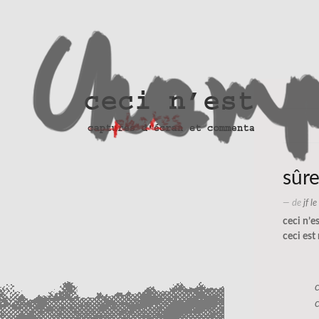
sûr
— de
jf l
ceci n’e
ceci est