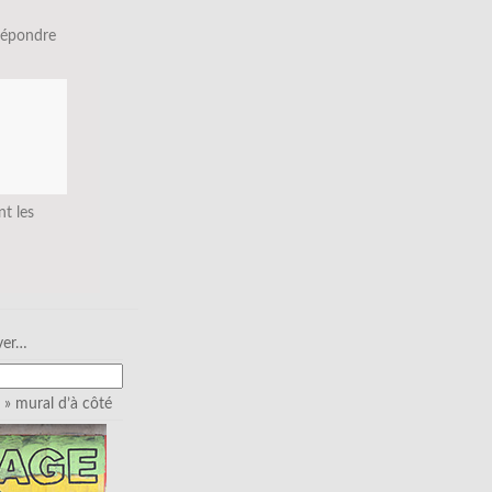
répondre
nt les
ver…
» mural d’à côté