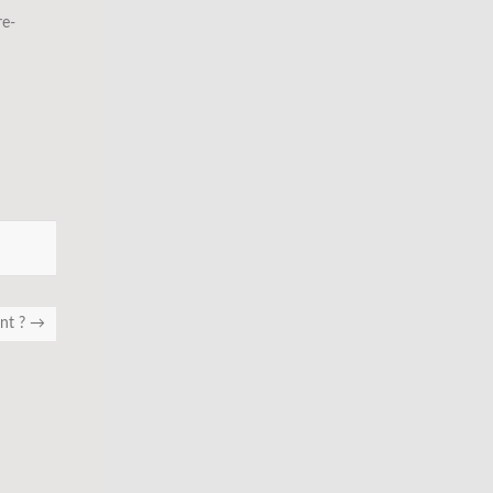
re-
nt ?
→