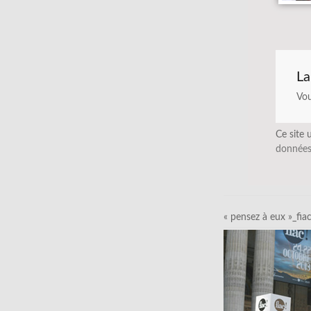
La
Vo
Ce site 
données
« pensez à eux »_fia