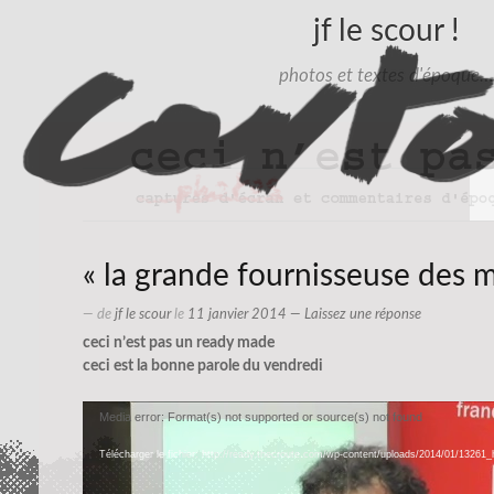
jf le scour !
photos et textes d'époque…
« la grande fournisseuse des m
— de
jf le scour
le
11 janvier 2014
—
Laissez une réponse
ceci n’est pas un ready made
ceci est la bonne parole du vendredi
Lecteur
Media error: Format(s) not supported or source(s) not found
vidéo
Télécharger le fichier: http://ready.thecroute.com/wp-content/uploads/2014/01/1326