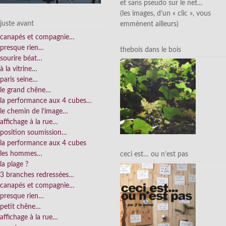
et sans pseudo sur le net…
(les images, d’un « clic », vous
juste avant
emmènent ailleurs)
canapés et compagnie…
presque rien…
thebois dans le bois
sourire béat…
à la vitrine…
paris seine…
le grand chêne…
la performance aux 4 cubes…
le chemin de l’image…
affichage à la rue…
position soumission…
la performance aux 4 cubes
les hommes…
ceci est… ou n’est pas
la plage ?
3 branches redressées…
canapés et compagnie…
presque rien…
petit chêne…
affichage à la rue…