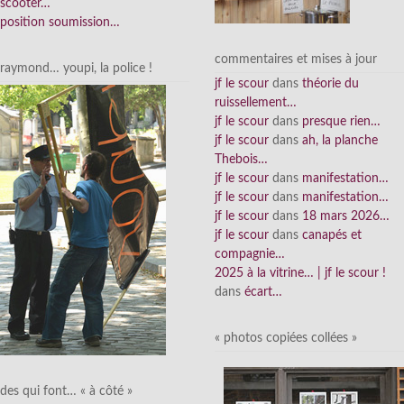
scooter…
position soumission…
commentaires et mises à jour
raymond… youpi, la police !
jf le scour
dans
théorie du
ruissellement…
jf le scour
dans
presque rien…
jf le scour
dans
ah, la planche
Thebois…
jf le scour
dans
manifestation…
jf le scour
dans
manifestation…
jf le scour
dans
18 mars 2026…
jf le scour
dans
canapés et
compagnie…
2025 à la vitrine… | jf le scour !
dans
écart…
« photos copiées collées »
des qui font… « à côté »