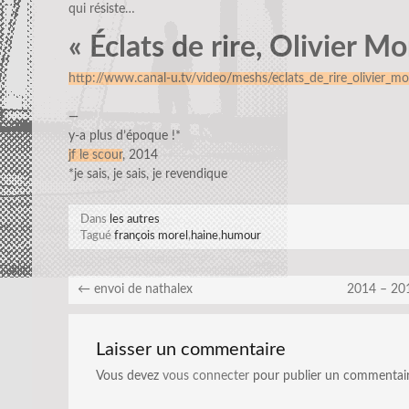
qui résiste…
« Éclats de rire, Olivier M
http://www.canal-u.tv/video/meshs/eclats_de_rire_olivier_m
—
y-a plus d’époque !*
jf le scour
, 2014
*je sais, je sais, je revendique
Dans
les autres
Tagué
françois morel
,
haine
,
humour
←
envoi de nathalex
2014 – 20
Laisser un commentaire
Vous devez
vous connecter
pour publier un commentair