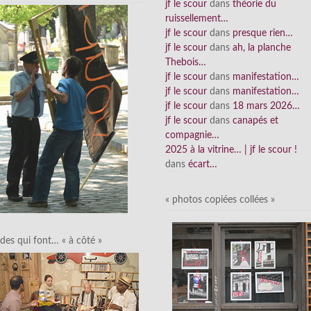
jf le scour
dans
théorie du
ruissellement…
jf le scour
dans
presque rien…
jf le scour
dans
ah, la planche
Thebois…
jf le scour
dans
manifestation…
jf le scour
dans
manifestation…
jf le scour
dans
18 mars 2026…
jf le scour
dans
canapés et
compagnie…
2025 à la vitrine… | jf le scour !
dans
écart…
« photos copiées collées »
des qui font… « à côté »