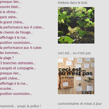
presque rien…
thebois dans le bois
sourire béat…
à la vitrine…
paris seine…
le grand chêne…
la performance aux 4 cubes…
le chemin de l’image…
affichage à la rue…
position soumission…
la performance aux 4 cubes
les hommes…
ceci est… ou n’est pas
la plage ?
3 branches redressées…
canapés et compagnie…
presque rien…
petit chêne…
affichage à la rue…
scooter…
position soumission…
commentaires et mises à jour
raymond… youpi, la police !