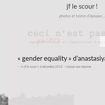
jf le scour !
photos et textes d'époque…
« gender equality » d’anastasi
— de
jf le scour
le
6 décembre 2012
—
Laissez une réponse