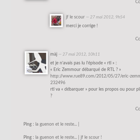
Co
jf le scour
—
27 mai 2012, 9h54
merci je corrige !
Co
màj
—
27 mai 2012, 10h11
et je n’avais pas lu l’épisode « rtl » :
« Eric Zemmour débarqué de RTL ? »
http://www.rue89.com/2012/05/27/eric-zemm
232496
rtl va « débarquer » pour les propos ou pour 
?
Co
Ping :
la guenon et le reste... |
Ping :
la guenon et le reste... | jf le scour !