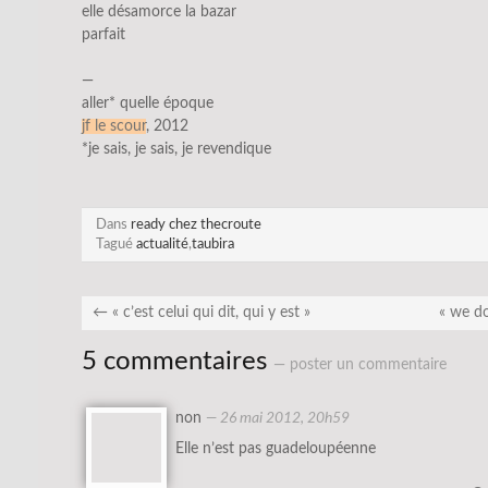
elle désamorce la bazar
parfait
—
aller* quelle époque
jf le scour
, 2012
*je sais, je sais, je revendique
Dans
ready chez thecroute
Tagué
actualité
,
taubira
←
« c’est celui qui dit, qui y est »
« we d
5 commentaires
— poster un commentaire
non
—
26 mai 2012, 20h59
Elle n’est pas guadeloupéenne