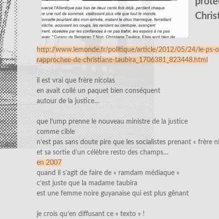
prote
Chris
http://www.lemonde.fr/politique/article/2012/05/24/le-ps-o
rapprochee-de-christiane-taubira_1706381_823448.html
il est vrai que frère nicolas
en avait collé un paquet bien conséquent
autour de la justice…
que l’ump prenne le nouveau ministre de la justice
comme cible
n’est pas sans doute pire que les socialistes prenant « frère n
et sa sortie d’un célèbre resto des champs…
en 2007
quand il s’agit de faire de « ramdam médiaque »
c’est juste que la madame taubira
est une femme noire guyanaise qui est plus gênant
je crois qu’en diffusant ce « texto » !