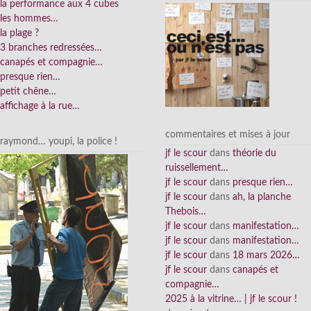
la performance aux 4 cubes
les hommes…
la plage ?
3 branches redressées…
canapés et compagnie…
presque rien…
petit chêne…
affichage à la rue…
commentaires et mises à jour
raymond… youpi, la police !
jf le scour
dans
théorie du
ruissellement…
jf le scour
dans
presque rien…
jf le scour
dans
ah, la planche
Thebois…
jf le scour
dans
manifestation…
jf le scour
dans
manifestation…
jf le scour
dans
18 mars 2026…
jf le scour
dans
canapés et
compagnie…
2025 à la vitrine… | jf le scour !