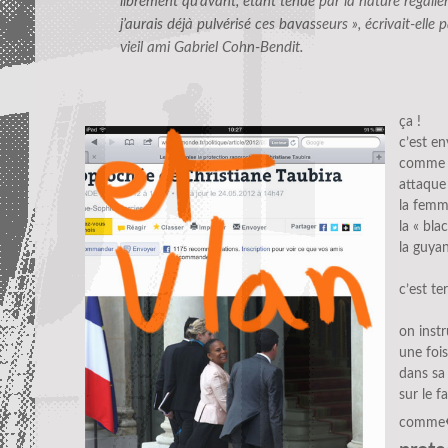
librement qu’avant, étant tenue par la nature régali
j’aurais déjà pulvérisé ces bavasseurs », écrivait-ell
vieil ami Gabriel Cohn-Bendit.
ça !
c’est e
comme di
attaque 
la fem
la « bla
la guyan
c’est ter
on inst
une fois
dans sa
sur le fa
comme