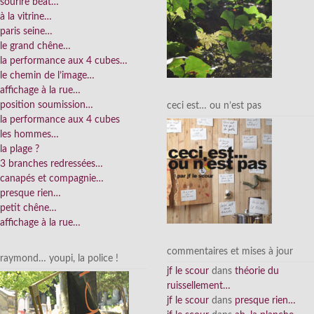
sourire béat…
à la vitrine…
paris seine…
le grand chêne…
la performance aux 4 cubes…
le chemin de l’image…
affichage à la rue…
position soumission…
ceci est… ou n’est pas
la performance aux 4 cubes
les hommes…
la plage ?
3 branches redressées…
canapés et compagnie…
presque rien…
petit chêne…
affichage à la rue…
commentaires et mises à jour
raymond… youpi, la police !
jf le scour
dans
théorie du
ruissellement…
jf le scour
dans
presque rien…