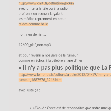
http://www.cnrtl.fr/definition/grouin
avec un tel à la télé ou à la radio
bref on « en scène » la galerie
les médias reprennent en cœur
raides comme balle
non, rien de rien…
12600_piaf_non.mp3
et pour revenir à nos gars de la rumeur
comme en échos à la célèbre ariane d’hier
« Il n’y a pas plus politique que La
http://www.lemonde.fr/culture/article/2012/04/19/il-n-y-a-p
rumeur_1687976_3246.html
avec juste ça :
« »Ekoué : Force est de reconnaître que notre musiq