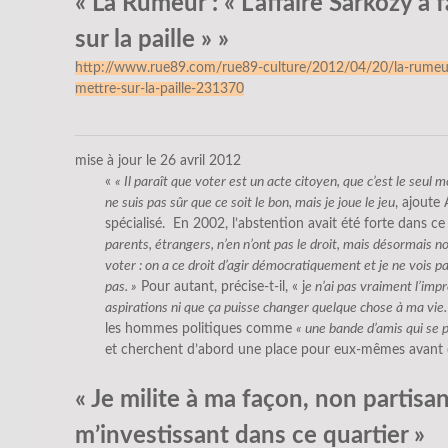
« La Rumeur : « L’affaire Sarkozy a f
sur la paille » »
http://www.rue89.com/rue89-culture/2012/04/20/la-rumeur-la
mettre-sur-la-paille-231370
mise à jour le 26 avril 2012
«
« Il paraît que voter est un acte citoyen, que c’est le seul 
ne suis pas sûr que ce soit le bon, mais je joue le jeu
, ajoute
spécialisé. En 2002, l’abstention avait été forte dans ce
parents, étrangers, n’en n’ont pas le droit, mais désormais n
voter : on a ce droit d’agir démocratiquement et je ne vois pa
pas. »
Pour autant, précise-t-il, « j
e n’ai pas vraiment l’im
aspirations ni que ça puisse changer quelque chose à ma vie.
les hommes politiques comme
« une bande d’amis qui se 
et cherchent d’abord une place pour eux-mêmes avant de
« Je milite à ma façon, non partisa
m’investissant dans ce quartier »