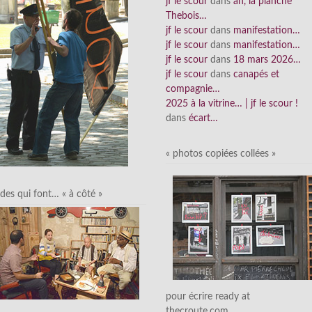
jf le scour
dans
ah, la planche
Thebois…
jf le scour
dans
manifestation…
jf le scour
dans
manifestation…
jf le scour
dans
18 mars 2026…
jf le scour
dans
canapés et
compagnie…
2025 à la vitrine… | jf le scour !
dans
écart…
« photos copiées collées »
des qui font… « à côté »
pour écrire ready at
thecroute.com