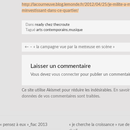
http://lacourneuve.blog.lemonde.fr/2012/04/25/je-milite-a-
minvestissant-dans-ce-quartier/
Dans
ready chez thecroute
Tagué
arts contemporains
,
musique
←
– « la campagne vue par la metteuse en scène »
Laisser un commentaire
Vous devez
vous connecter
pour publier un commentair
Ce site utilise Akismet pour réduire les indésirables.
En savoir
données de vos commentaires sont traitées
.
« pensez à eux »_fiac 2013
« je cherche la croissance » rue de