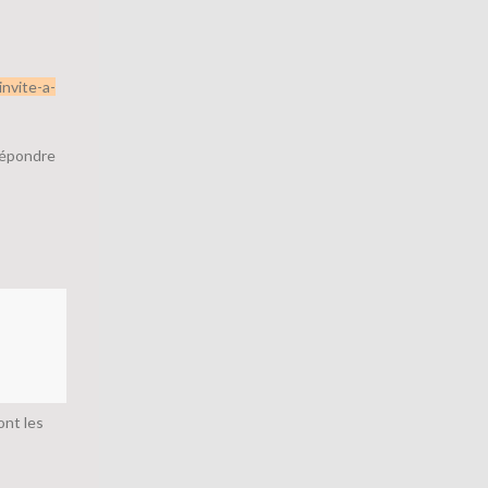
nvite-a-
répondre
ont les