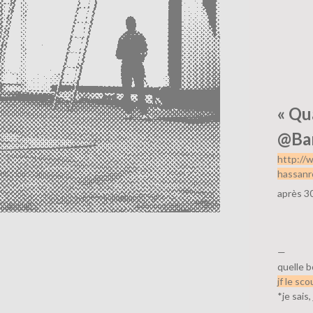
« Qu
@Bar
http://
hassanr
après 3
—
quelle 
jf le sco
*je sais,