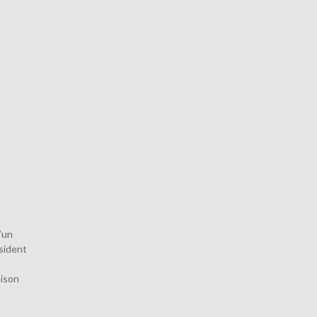
d’un
sident
aison