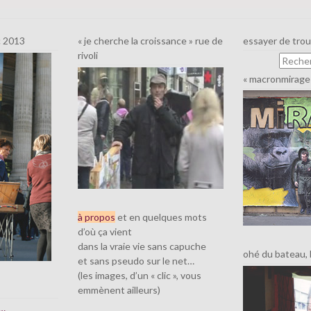
c 2013
« je cherche la croissance » rue de
essayer de tro
rivoli
« macronmirage 
à propos
et en quelques mots
d’où ça vient
dans la vraie vie sans capuche
ohé du bateau, l’
et sans pseudo sur le net…
(les images, d’un « clic », vous
emmènent ailleurs)
e…