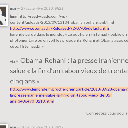
màj
—
29 septembre 2013, 9h21
[img]http://ready-pade.com/wp-
content/uploads/2013/09/13104_obama_rouhani.jpg[/img]
http://www.etemaad.ir/Released/92-07-06/default.htm
légende parue dans le monde : « Le quotidien « Etemad » publie un
photomontage où on voit les présidents Rohani et Obama assis cô
côte. | Etemaad.ir »
« Obama-Rohani : la presse iranienn
via
salue « la fin d’un tabou vieux de trente
cinq ans »
http://www.lemonde.fr/proche-orient/article/2013/09/28/obama-r
la-presse-iranienne-salue-la-fin-d-un-tabou-vieux-de-35-
ans_3486490_3218.html
Connectez-vous pour 
màj
—
30 septembre 2013, 9h17