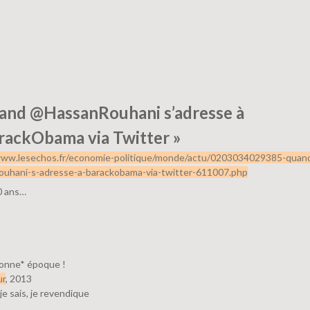
and @HassanRouhani s’adresse à
ackObama via Twitter »
www.lesechos.fr/economie-politique/monde/actu/0203034029385-quan
ouhani-s-adresse-a-barackobama-via-twitter-611007.php
0 ans…
bonne* époque !
ur
, 2013
 je sais, je revendique