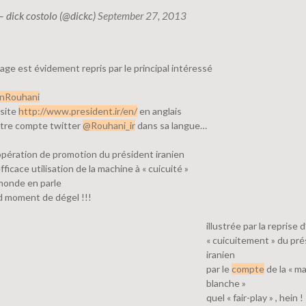
— dick costolo (@dickc)
September 27, 2013
ge est évidement repris par le principal intéressé
nRouhani
 site
http://www.president.ir/en/
en anglais
utre compte twitter
@Rouhani_ir
dans sa langue…
opération de promotion du président iranien
fficace utilisation de la machine à « cuicuité »
 monde en parle
d moment de dégel !!!
illustrée par la reprise 
« cuicuitement » du pré
iranien
par le
compte
de la « m
blanche »
quel « fair-play » , hein !