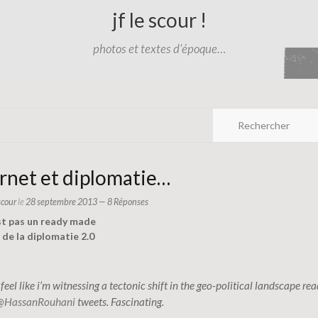
jf le scour !
photos et textes d'époque…
rnet et diplomatie…
 scour
le
28 septembre 2013
— 8 Réponses
est pas un ready made
 de la diplomatie 2.0
 feel like i’m witnessing a tectonic shift in the geo-political landscape re
@HassanRouhani
tweets. Fascinating.