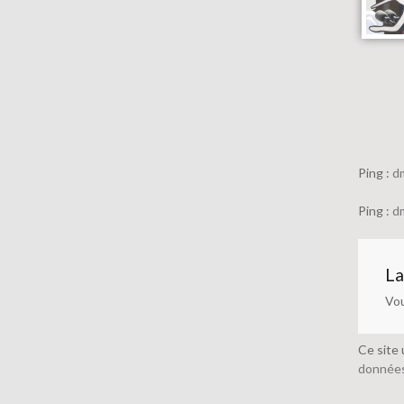
Ping :
dm
Ping :
dm
La
Vo
Ce site 
données