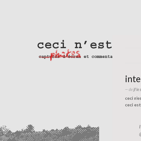
inte
— de
jf le
ceci n’
ceci est
I