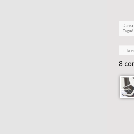
Dans
r
Tagué
←
la 
8 co