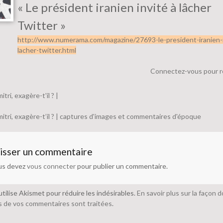
« Le président iranien invité à lâcher
Twitter »
http://www.numerama.com/magazine/27693-le-president-iranien-i
lacher-twitter.html
Connectez-vous pour 
itri, exagère-t'il ? |
itri, exagère-t’il ? | captures d'images et commentaires d'époque
isser un commentaire
us devez
vous connecter
pour publier un commentaire.
utilise Akismet pour réduire les indésirables.
En savoir plus sur la façon d
 de vos commentaires sont traitées
.