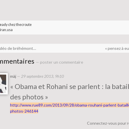
eady chez thecroute
iran
,
usa
vidéo de bréhémont…
« pensez à eu
mmentaires
— poster un commentaire
màj
—
29 septembre 2013, 9h10
« Obama et Rohani se parlent : la batail
des photos »
http://www.rue89.com/2013/09/28/obama-rouhani-parlent-bataill
photos-246144
Connectez-vous pour 