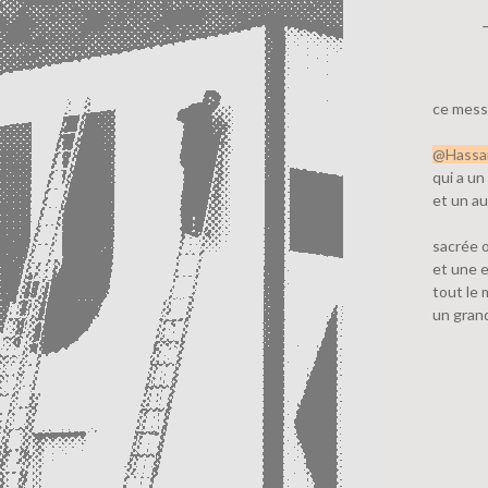
ce messa
@Hassa
qui a un
et un a
sacrée 
et une e
tout le
un gran