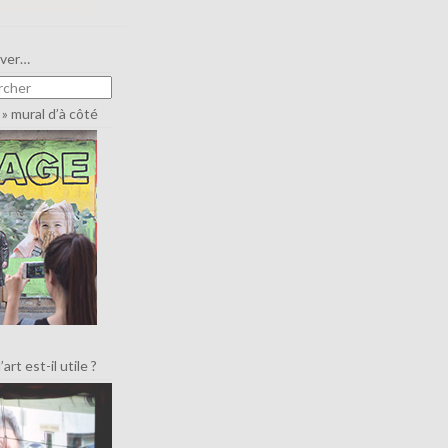
uver…
» mural d’à côté
art est-il utile ?