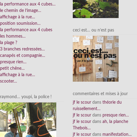
la performance aux 4 cubes…
le chemin de l’image…
affichage à la rue…
position soumission…
la performance aux 4 cubes
ceci est… ou n’est pas
les hommes…
la plage ?
3 branches redressées…
canapés et compagnie…
presque rien…
petit chêne…
affichage à la rue…
scooter…
commentaires et mises à jour
raymond… youpi, la police !
jf le scour
dans
théorie du
ruissellement…
jf le scour
dans
presque rien…
jf le scour
dans
ah, la planche
Thebois…
jf le scour
dans
manifestation…