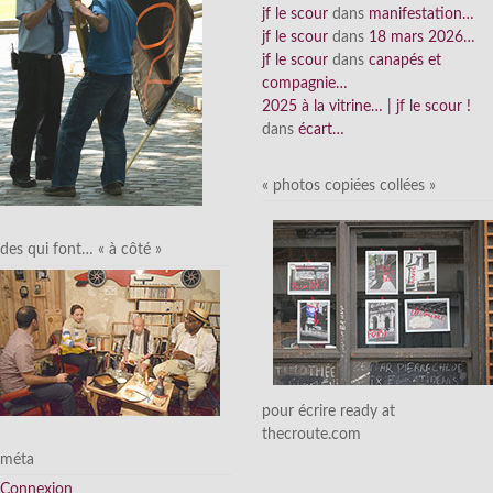
jf le scour
dans
manifestation…
jf le scour
dans
18 mars 2026…
jf le scour
dans
canapés et
compagnie…
2025 à la vitrine… | jf le scour !
dans
écart…
« photos copiées collées »
des qui font… « à côté »
pour écrire ready at
thecroute.com
méta
Connexion