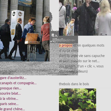
à propos
et en quelques mots
d’où ça vient
dans la vraie vie sans capuche
et sans pseudo sur le net…
(les images, d’un « clic », vous
juste avant
emmènent ailleurs)
gare d’austerlitz…
canapés et compagnie…
thebois dans le bois
presque rien…
sourire béat…
à la vitrine…
paris seine…
le grand chêne…