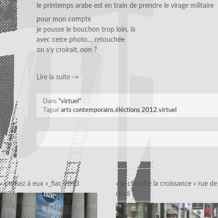
le printemps arabe est en train de prendre le virage militaire
p
our
m
on compte
je pousse le bouch
on trop loin, là
avec cette photo… retouchée
on s’y croirait, non ?
Lire la suite
→
Dans
"virtuel"
Tagué
arts contemporains
,
éléctions 2012
,
virtuel
« pensez à eux »_fiac 2013
« je cherche la croissance » rue de
rivoli