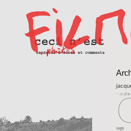
Arc
jacqu
— de
jf l
sage