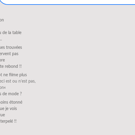
ion
u de la table
…
ses trouvées
ervent pas
ore
te rebond !!
ot
ne filme plus
eci est ou n’est pas,
lon
«
s de mode ?
moins étonné
ue je vois
rue
terpelé !!