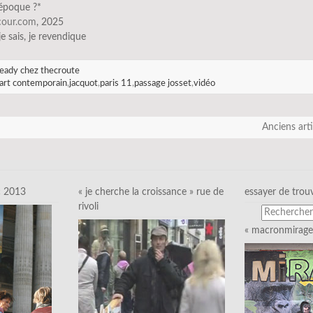
’époque ?*
scour.com
, 2025
 je sais, je revendique
eady chez thecroute
art contemporain
,
jacquot
,
paris 11
,
passage josset
,
vidéo
Anciens art
c 2013
« je cherche la croissance » rue de
essayer de trou
rivoli
« macronmirage 