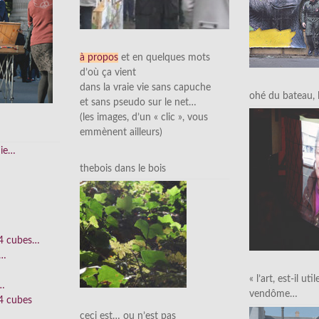
à propos
et en quelques mots
d’où ça vient
dans la vraie vie sans capuche
ohé du bateau, l’
et sans pseudo sur le net…
(les images, d’un « clic », vous
emmènent ailleurs)
nie…
thebois dans le bois
 4 cubes…
e…
« l’art, est-il uti
n…
vendôme…
4 cubes
ceci est… ou n’est pas