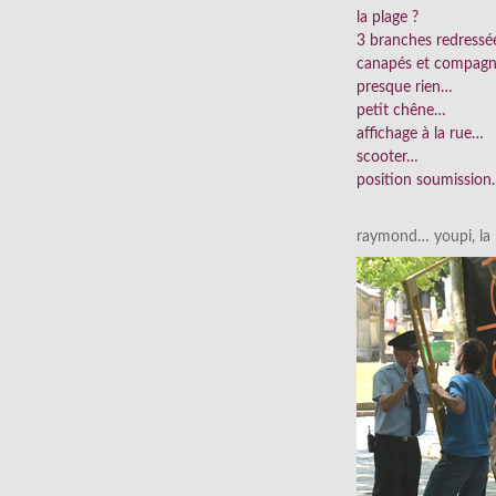
la plage ?
3 branches redress
canapés et compag
presque rien…
petit chêne…
affichage à la rue…
scooter…
position soumissio
raymond… youpi, la p