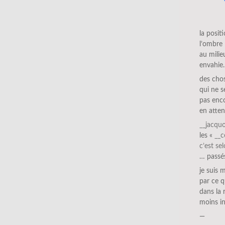
la posit
l’ombre
au milie
envahie
des cho
qui ne s
pas enc
en atten
__jacqu
les «
__c
c’est se
… passé
je suis 
par ce q
dans la 
moins in
—