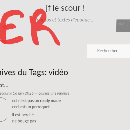
jf le scour !
photos et textes d'époque…
hives du Tags:
vidéo
ot…
e scour
le
16 juin 2025
—
Laissez une réponse
c
eci n’est pas un ready made
ceci est un perroquet
il est perché
ne bouge pas