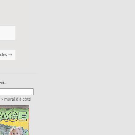
icles
→
ver…
» mural d’à côté