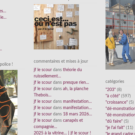
ées…
nie…
n…
commentaires et mises à jour
olice !
jf le scour
dans
théorie du
ruissellement…
catégories
jf le scour
dans
presque rien…
jf le scour
dans
ah, la planche
"203"
(8)
Thebois…
"à côté"
(597)
jf le scour
dans
manifestation…
"croissance"
(5)
jf le scour
dans
manifestation…
"dé-monstratio
jf le scour
dans
18 mars 2026…
"dé-monstratio
jf le scour
dans
canapés et
"dû faire"
(5)
compagnie…
"je l'ai fait"
(11)
2025 à la vitrine… | jf le scour !
"le grand cadre