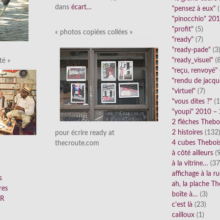
dans
écart…
"pensez à eux"
(
"pinocchio" 20
"profit"
(5)
« photos copiées collées »
"ready"
(7)
"ready-pade"
(3
"ready_visuel"
(8
té »
"reçu, renvoyé"
"rendu de jacqu
"virtuel"
(7)
"vous dites ?"
(1
"youpi" 2010 –
2 flèches Thebo
2 histoires
(132
pour écrire ready at
4 cubes Theboi
thecroute.com
à côté ailleurs
(9
à la vitrine…
(37
affichage à la r
s
ah, la plache Th
res
boîte à…
(3)
FR
c'est là
(23)
cailloux
(1)