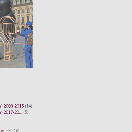
n" 2008-2015
(14)
n" 2017-20…
(5)
 rouge"
(16)