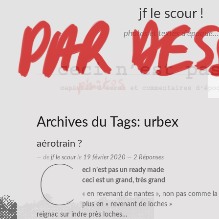
jf le scour !
photos et textes d'époque…
Archives du Tags:
urbex
aérotrain ?
— de
jf le scour
le
19 février 2020
— 2 Réponses
c
eci n’est pas un ready made
ceci est un grand, très grand
« en revenant de nantes », non pas comme l
plus en « revenant de loches »
reignac sur indre près loches…