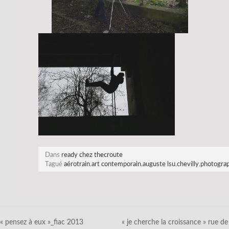
Dans
ready chez thecroute
Tagué
aérotrain
,
art contemporain
,
auguste lsu
,
chevilly
,
photograp
« pensez à eux »_fiac 2013
« je cherche la croissance » rue de