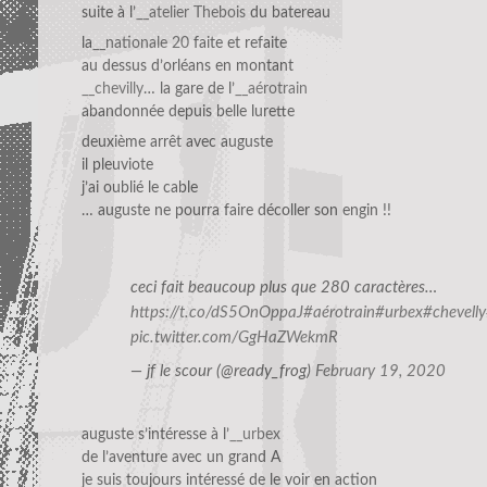
suite à l’
__atelier Thebois
du batereau
la
__nationale 20
faite et refaite
au dessus d’orléans en montant
__chevilly
… la gare de l’
__aérotrain
abandonnée depuis belle lurette
deuxième arrêt avec auguste
il pleuviote
j’ai oublié le cable
… auguste ne pourra faire décoller son engin !!
ceci fait beaucoup plus que 280 caractères…
https://t.co/dS5OnOppaJ
#aérotrain
#urbex
#chevelly
pic.twitter.com/GgHaZWekmR
— jf le scour (@ready_frog)
February 19, 2020
auguste s’intéresse à l’
__urbex
de l’aventure avec un grand A
je suis toujours intéressé de le voir en action