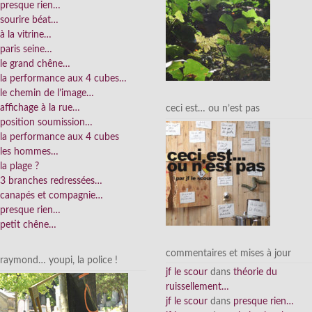
presque rien…
sourire béat…
à la vitrine…
paris seine…
le grand chêne…
la performance aux 4 cubes…
le chemin de l’image…
affichage à la rue…
ceci est… ou n’est pas
position soumission…
la performance aux 4 cubes
les hommes…
la plage ?
3 branches redressées…
canapés et compagnie…
presque rien…
petit chêne…
commentaires et mises à jour
raymond… youpi, la police !
jf le scour
dans
théorie du
ruissellement…
jf le scour
dans
presque rien…