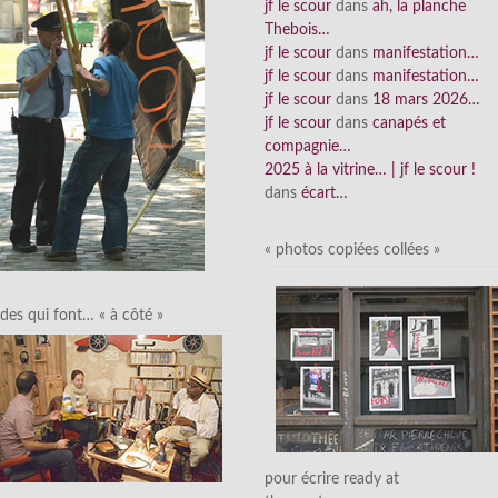
jf le scour
dans
ah, la planche
Thebois…
jf le scour
dans
manifestation…
jf le scour
dans
manifestation…
jf le scour
dans
18 mars 2026…
jf le scour
dans
canapés et
compagnie…
2025 à la vitrine… | jf le scour !
dans
écart…
« photos copiées collées »
des qui font… « à côté »
pour écrire ready at