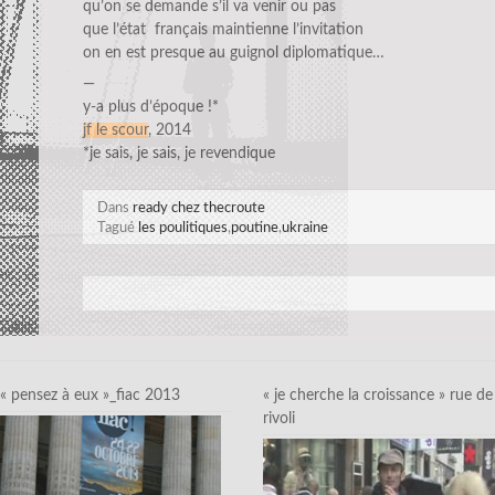
qu’on se demande s’il va venir ou pas
que l’état français maintienne l’invitation
on en est presque au guignol diplomatique…
—
y-a plus d’époque !*
jf le scour
, 2014
*je sais, je sais, je revendique
Dans
ready chez thecroute
Tagué
les poulitiques
,
poutine
,
ukraine
« pensez à eux »_fiac 2013
« je cherche la croissance » rue de
rivoli