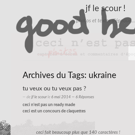
jf le scour !
photos et textes d'époque…
Archives du Tags:
ukraine
tu veux ou tu veux pas ?
— de
jf le scour
le
6 mai 2014
— 6 Réponses
ceci n’est pas un ready made
ceci est un concours de claquettes
ceci fait beaucoup plus que 140 caractères !