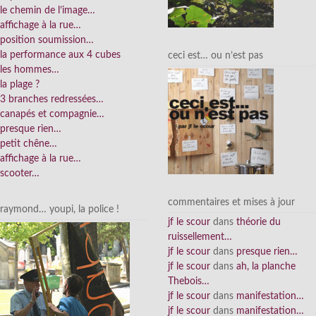
le chemin de l’image…
affichage à la rue…
position soumission…
la performance aux 4 cubes
ceci est… ou n’est pas
les hommes…
la plage ?
3 branches redressées…
canapés et compagnie…
presque rien…
petit chêne…
affichage à la rue…
scooter…
commentaires et mises à jour
raymond… youpi, la police !
jf le scour
dans
théorie du
ruissellement…
jf le scour
dans
presque rien…
jf le scour
dans
ah, la planche
Thebois…
jf le scour
dans
manifestation…
jf le scour
dans
manifestation…