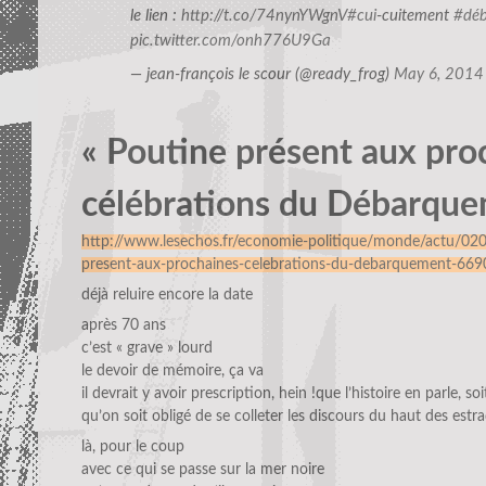
le lien :
http://t.co/74nynYWgnV
#cui
-cuitement
#dé
pic.twitter.com/onh776U9Ga
— jean-françois le scour (@ready_frog)
May 6, 2014
« Poutine présent aux pro
célébrations du Débarque
http://www.lesechos.fr/economie-politique/monde/actu/0
present-aux-prochaines-celebrations-du-debarquement-66
déjà reluire encore la date
après 70 ans
c’est « grave » lourd
le devoir de mémoire, ça va
il devrait y avoir prescription, hein !que l’histoire en parle, soi
qu’on soit obligé de se colleter les discours du haut des est
là, pour le coup
avec ce qui se passe sur la mer noire