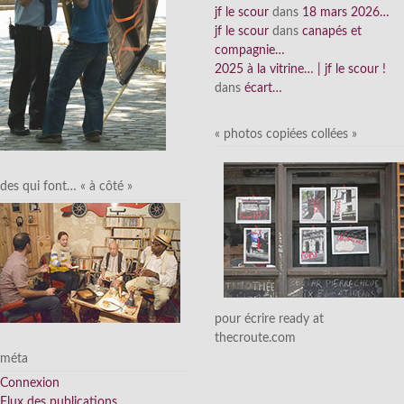
jf le scour
dans
18 mars 2026…
jf le scour
dans
canapés et
compagnie…
2025 à la vitrine… | jf le scour !
dans
écart…
« photos copiées collées »
des qui font… « à côté »
pour écrire ready at
thecroute.com
méta
Connexion
Flux des publications