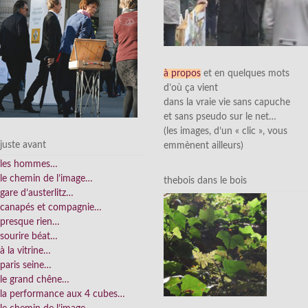
à propos
et en quelques mots
d’où ça vient
dans la vraie vie sans capuche
et sans pseudo sur le net…
(les images, d’un « clic », vous
juste avant
emmènent ailleurs)
les hommes…
le chemin de l’image…
thebois dans le bois
gare d’austerlitz…
canapés et compagnie…
presque rien…
sourire béat…
à la vitrine…
paris seine…
le grand chêne…
la performance aux 4 cubes…