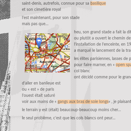
saint-denis, autrefois, connue pour sa
basilique
et son cimetière royal
l’est maintenant, pour son stade
mais pas que…
heu, son grand stade a fait la di
ou plutôt a ouvert le chemin de
l’installation de l’enceinte, en 1
a marqué le lancement de la t
les élites parisiennes, lasses de
pour faire marner, en «
open sp
col blanc
ont décidé comme pour le grand
d’aller en banlieue est
ou « est » de paris
l’ouest était saturé
voir aux mains de «
gangs aux bras de soie longs
« , je plaisan
le terrain y est (était) beaucoup-beaucoup moins cher…
le seul problème, c’est que les cols blancs ont peur…