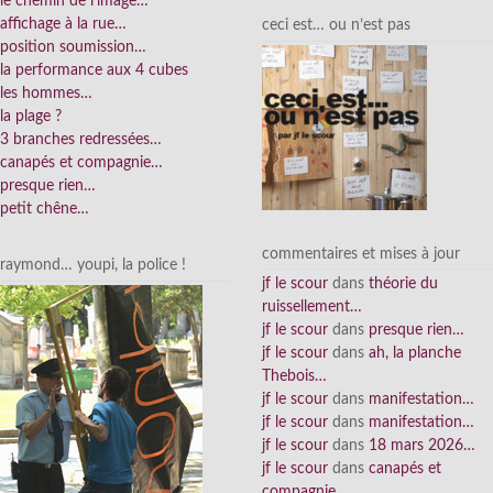
le chemin de l’image…
affichage à la rue…
ceci est… ou n’est pas
position soumission…
la performance aux 4 cubes
les hommes…
la plage ?
3 branches redressées…
canapés et compagnie…
presque rien…
petit chêne…
commentaires et mises à jour
raymond… youpi, la police !
jf le scour
dans
théorie du
ruissellement…
jf le scour
dans
presque rien…
jf le scour
dans
ah, la planche
Thebois…
jf le scour
dans
manifestation…
jf le scour
dans
manifestation…
jf le scour
dans
18 mars 2026…
jf le scour
dans
canapés et
compagnie…