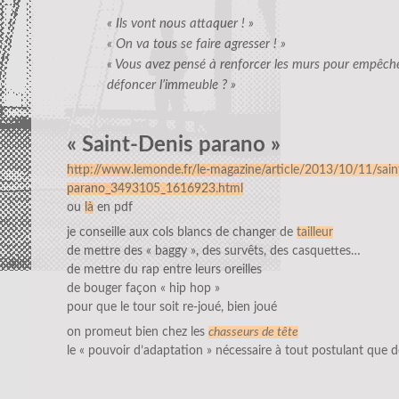
« Ils vont nous attaquer ! »
« On va tous se faire agresser ! »
« Vous avez pensé à renforcer les murs pour empêcher
défoncer l’immeuble ? »
« Saint-Denis parano »
http://www.lemonde.fr/le-magazine/article/2013/10/11/sain
parano_3493105_1616923.html
ou
là
en pdf
je conseille aux cols blancs de changer de
tailleur
de mettre des « baggy », des survêts, des casquettes…
de mettre du rap entre leurs oreilles
de bouger façon « hip hop »
pour que le tour soit re-joué, bien joué
on promeut bien chez les
chasseurs de tête
le « pouvoir d’adaptation » nécessaire à tout postulant que d