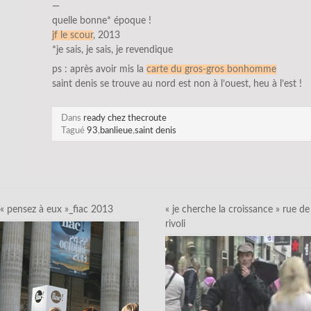
—
quelle bonne* époque !
jf le scour
, 2013
*je sais, je sais, je revendique
ps : après avoir mis la
carte du gros-gros bonhomme
saint denis se trouve au nord est non à l’ouest, heu à l’est !
Dans
ready chez thecroute
Tagué
93
,
banlieue
,
saint denis
« pensez à eux »_fiac 2013
« je cherche la croissance » rue de
rivoli