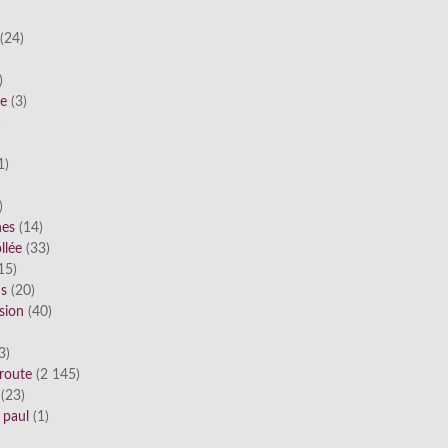
(24)
)
he
(3)
)
1)
)
nes
(14)
llée
(33)
15)
ds
(20)
sion
(40)
3)
route
(2 145)
(23)
 paul
(1)