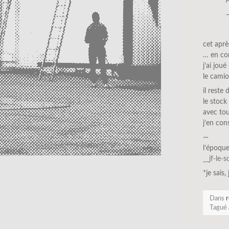
cet aprè
… en con
j’ai jou
le camio
il reste
le stock
avec tou
j’en c
—
l’époqu
__jf-le-
*je sais,
Dans
r
Tagué