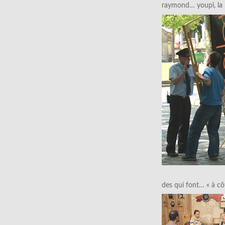
raymond… youpi, la p
des qui font… « à cô