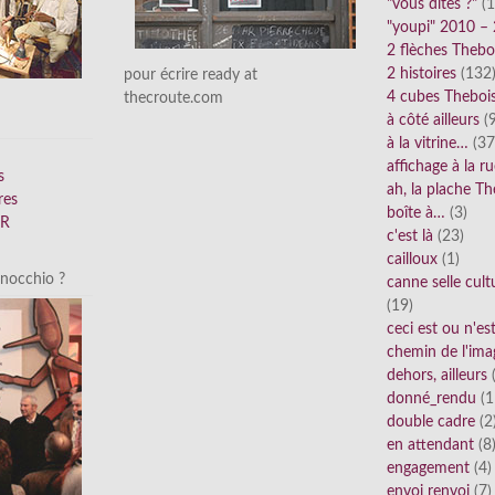
"vous dites ?"
(1
"youpi" 2010 –
2 flèches Thebo
2 histoires
(132
pour écrire ready at
4 cubes Theboi
thecroute.com
à côté ailleurs
(9
à la vitrine…
(37
affichage à la r
s
ah, la plache Th
res
boîte à…
(3)
FR
c'est là
(23)
cailloux
(1)
inocchio ?
canne selle cult
(19)
ceci est ou n'e
chemin de l'ima
dehors, ailleurs
(
donné_rendu
(1
double cadre
(2
en attendant
(8
engagement
(4)
envoi renvoi
(7)