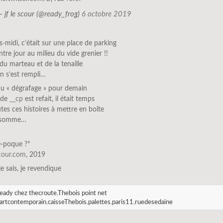
— jf le scour (@ready_frog)
6 octobre 2019
s-midi, c’était sur une place de parking
tre jour au milieu du vide grenier !!
é du marteau et de la tenaille
n s’est rempli…
 du « dégrafage » pour demain
 de
__cp
est refait, il était temps
tes ces histoires à mettre en boîte
onsomme…
e-poque ?*
scour.com
, 2019
 je sais, je revendique
eady chez thecroute
,
Thebois point net
artcontemporain
,
caisseThebois
,
palettes
,
paris11
,
ruedesedaine