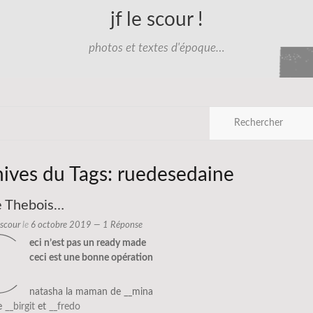
jf le scour !
photos et textes d'époque…
hives du Tags:
ruedesedaine
e Thebois…
e scour
le
6 octobre 2019
— 1 Réponse
c
eci n’est pas un ready made
ceci est une bonne opération
natasha la maman de __mina
de
__birgit
et
__fredo