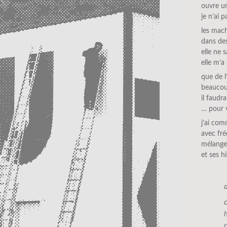
ouvre u
je n’ai 
les mach
dans des
elle ne 
elle m’a
que de l
beaucou
il faudr
… pour 
j’ai co
avec fr
mélange 
et ses hi