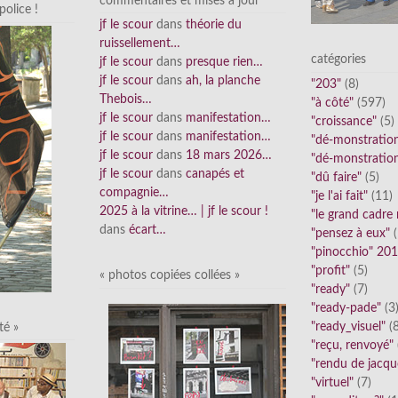
commentaires et mises à jour
olice !
jf le scour
dans
théorie du
ruissellement…
catégories
jf le scour
dans
presque rien…
jf le scour
dans
ah, la planche
"203"
(8)
Thebois…
"à côté"
(597)
jf le scour
dans
manifestation…
"croissance"
(5)
jf le scour
dans
manifestation…
"dé-monstratio
jf le scour
dans
18 mars 2026…
"dé-monstratio
jf le scour
dans
canapés et
"dû faire"
(5)
compagnie…
"je l'ai fait"
(11)
2025 à la vitrine… | jf le scour !
"le grand cadre
dans
écart…
"pensez à eux"
(
"pinocchio" 20
"profit"
(5)
« photos copiées collées »
"ready"
(7)
"ready-pade"
(3
"ready_visuel"
(8
té »
"reçu, renvoyé"
"rendu de jacqu
"virtuel"
(7)