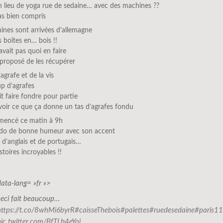
n lieu de yoga rue de sedaine… avec des machines ??
pas bien compris
ines sont arrivées d’allemagne
 boîtes en… bois !!
savait pas quoi en faire
 proposé de les récupérer
’agrafe et de la vis
p d’agrafes
ait faire fondre pour partie
voir ce que ça donne un tas d’agrafes fondu
mmencé ce matin à 9h
édo de bonne humeur avec son accent
d’anglais et de portugais…
stoires incroyables !!
data-lang= »fr »>
ceci fait beaucoup…
https://t.co/8whMi6byrR
#caisseThebois
#palettes
#ruedesedaine
#paris11
pic.twitter.com/BfTLb4eYoi