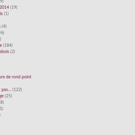
9)
 2014
(19)
is
(1)
)
s
(4)
6)
)
ue
(184)
ebois
(2)
ure de rond point
st pas…
(122)
ge
(25)
8)
1)
)
)