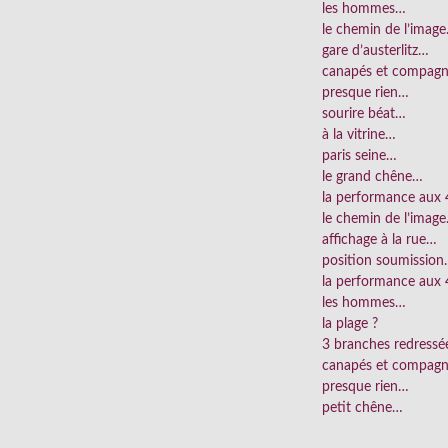
les hommes…
le chemin de l’imag
gare d’austerlitz…
canapés et compag
presque rien…
sourire béat…
à la vitrine…
paris seine…
le grand chêne…
la performance aux
le chemin de l’imag
affichage à la rue…
position soumissio
la performance aux 
les hommes…
la plage ?
3 branches redress
canapés et compag
presque rien…
petit chêne…