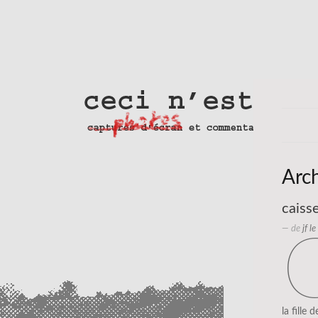
Arc
caiss
— de
jf l
la fille 