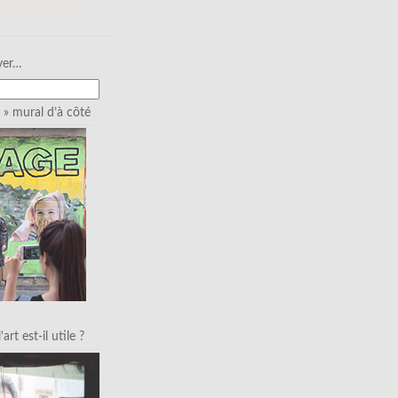
ver…
» mural d’à côté
art est-il utile ?