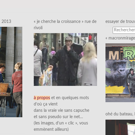
c 2013
« je cherche la croissance » rue de
essayer de trou
rivoli
« macronmirage 
à propos
et en quelques mots
d’où ça vient
dans la vraie vie sans capuche
ohé du bateau, l’
et sans pseudo sur le net…
(les images, d’un « clic », vous
emmènent ailleurs)