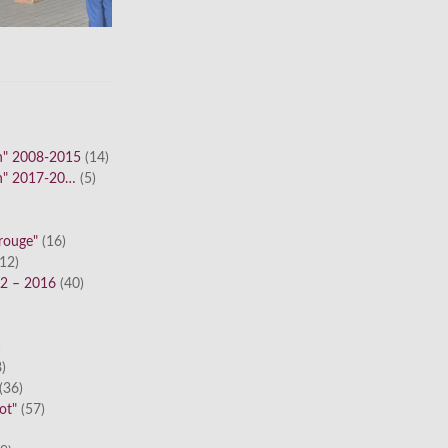
n" 2008-2015
(14)
n" 2017-20…
(5)
 rouge"
(16)
12)
12 – 2016
(40)
)
)
(36)
ot"
(57)