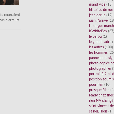
grand vide
(13)
histoires de rue
ts courraient
jean derue
(12)
 pas d’erreurs
juan, j'arrive
(18
la longue marc
laWhiteBox
(37
le barbu
(1)
le grand cadre
(
les autres
(100)
les hommes
(26
panneau de sig
photo copiée co
photographier
(
portrait à 2 pie
position soumis
pour rien
(10)
presque Rien
(4
ready chez thec
rien NA changé
saint vincent de
seineETbois
(1)