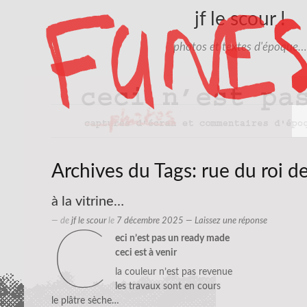
jf le scour !
photos et textes d'époque…
Archives du Tags:
rue du roi de
à la vitrine…
— de
jf le scour
le
7 décembre 2025
—
Laissez une réponse
c
eci n’est pas un ready made
ceci est à venir
la couleur n’est pas revenue
les travaux sont en cours
le plâtre sèche…