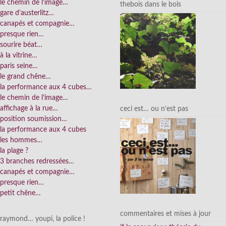
le chemin de l’image…
thebois dans le bois
gare d’austerlitz…
canapés et compagnie…
presque rien…
sourire béat…
à la vitrine…
paris seine…
le grand chêne…
la performance aux 4 cubes…
le chemin de l’image…
affichage à la rue…
ceci est… ou n’est pas
position soumission…
la performance aux 4 cubes
les hommes…
la plage ?
3 branches redressées…
canapés et compagnie…
presque rien…
petit chêne…
commentaires et mises à jour
raymond… youpi, la police !