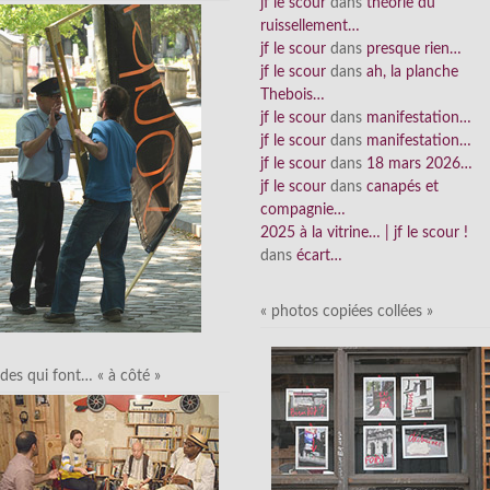
jf le scour
dans
théorie du
ruissellement…
jf le scour
dans
presque rien…
jf le scour
dans
ah, la planche
Thebois…
jf le scour
dans
manifestation…
jf le scour
dans
manifestation…
jf le scour
dans
18 mars 2026…
jf le scour
dans
canapés et
compagnie…
2025 à la vitrine… | jf le scour !
dans
écart…
« photos copiées collées »
des qui font… « à côté »