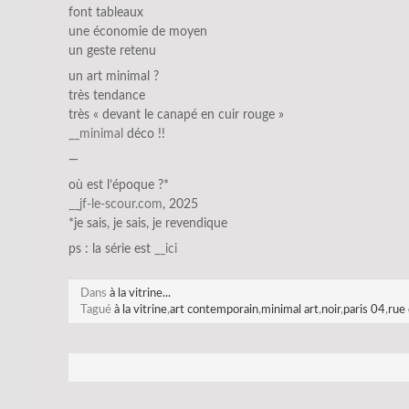
font tableaux
une économie de moyen
un geste retenu
un art minimal ?
très tendance
très « devant le canapé en cuir rouge »
__minimal
déco !!
—
où est l’époque ?*
__jf-le-scour.com
, 2025
*je sais, je sais, je revendique
ps : la série est
__
ici
Dans
à la vitrine...
Tagué
à la vitrine
,
art contemporain
,
minimal art
,
noir
,
paris 04
,
rue 