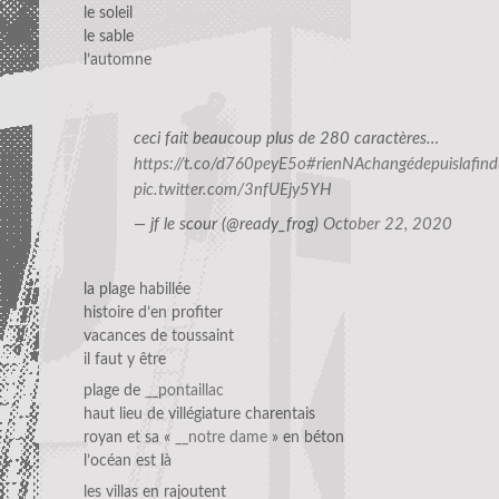
le soleil
le sable
l’automne
ceci fait beaucoup plus de 280 caractères…
https://t.co/d760peyE5o
#rienNAchangédepuislafin
pic.twitter.com/3nfUEjy5YH
— jf le scour (@ready_frog)
October 22, 2020
la plage habillée
histoire d’en profiter
vacances de toussaint
il faut y être
plage de
__pontaillac
haut lieu de villégiature charentais
royan et sa «
__notre dame
» en béton
l’océan est là
les villas en rajoutent