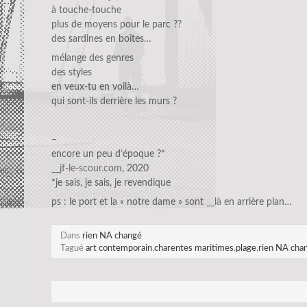
à touche-touche
plus de moyens pour le parc ??
des sardines en boîtes…
mélange des genres
des styles
en veux-tu en voilà…
qui sont-ils derrière les murs ?
–
encore un peu d’époque ?*
__jf-le-scour.com
, 2020
*je sais, je sais, je revendique
ps : le port et la « notre dame » sont
__là
en arrière plan…
Dans
rien NA changé
Tagué
art contemporain
,
charentes maritimes
,
plage
,
rien NA cha