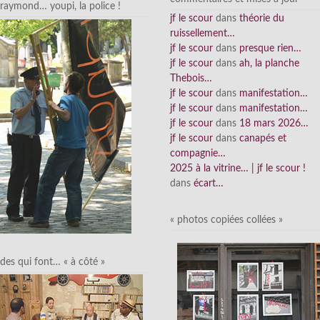
raymond… youpi, la police !
jf le scour
dans
théorie du
ruissellement…
jf le scour
dans
presque rien…
jf le scour
dans
ah, la planche
Thebois…
jf le scour
dans
manifestation…
jf le scour
dans
manifestation…
jf le scour
dans
18 mars 2026…
jf le scour
dans
canapés et
compagnie…
2025 à la vitrine… | jf le scour !
dans
écart…
« photos copiées collées »
des qui font… « à côté »