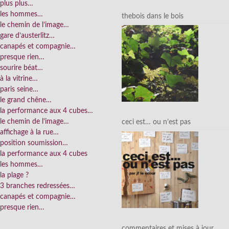
plus plus…
les hommes…
thebois dans le bois
le chemin de l’image…
gare d’austerlitz…
canapés et compagnie…
presque rien…
sourire béat…
à la vitrine…
paris seine…
le grand chêne…
la performance aux 4 cubes…
le chemin de l’image…
ceci est… ou n’est pas
affichage à la rue…
position soumission…
la performance aux 4 cubes
les hommes…
la plage ?
3 branches redressées…
canapés et compagnie…
presque rien…
commentaires et mises à jour