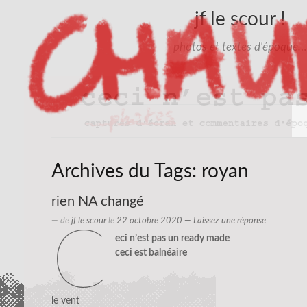
jf le scour !
photos et textes d'époque…
Archives du Tags:
royan
rien NA changé
— de
jf le scour
le
22 octobre 2020
—
Laissez une réponse
c
eci n’est pas un ready made
ceci est balnéaire
le vent