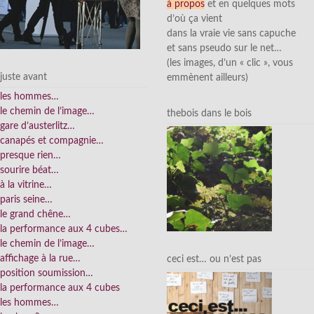
à propos
et en quelques mots
d’où ça vient
dans la vraie vie sans capuche
et sans pseudo sur le net…
(les images, d’un « clic », vous
juste avant
emmènent ailleurs)
les hommes…
le chemin de l’image…
thebois dans le bois
gare d’austerlitz…
canapés et compagnie…
presque rien…
sourire béat…
à la vitrine…
paris seine…
le grand chêne…
la performance aux 4 cubes…
le chemin de l’image…
affichage à la rue…
ceci est… ou n’est pas
position soumission…
la performance aux 4 cubes
les hommes…