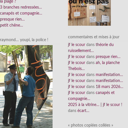
la plage ?
3 branches redressées…
canapés et compagnie…
presque rien…
petit chêne…
commentaires et mises à jour
raymond… youpi, la police !
jf le scour
dans
théorie du
ruissellement…
jf le scour
dans
presque rien…
jf le scour
dans
ah, la planche
Thebois…
jf le scour
dans
manifestation…
jf le scour
dans
manifestation…
jf le scour
dans
18 mars 2026…
jf le scour
dans
canapés et
compagnie…
2025 à la vitrine… | jf le scour !
dans
écart…
« photos copiées collées »