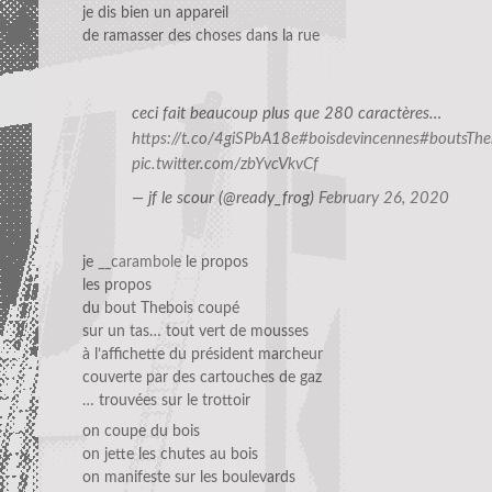
je dis bien un appareil
de ramasser des choses dans la rue
ceci fait beaucoup plus que 280 caractères…
https://t.co/4giSPbA18e
#boisdevincennes
#boutsThe
pic.twitter.com/zbYvcVkvCf
— jf le scour (@ready_frog)
February 26, 2020
je
__carambole
le propos
les propos
du bout Thebois coupé
sur un tas… tout vert de mousses
à l’affichette du président marcheur
couverte par des cartouches de gaz
… trouvées sur le trottoir
on coupe du bois
on jette les chutes au bois
on manifeste sur les boulevards