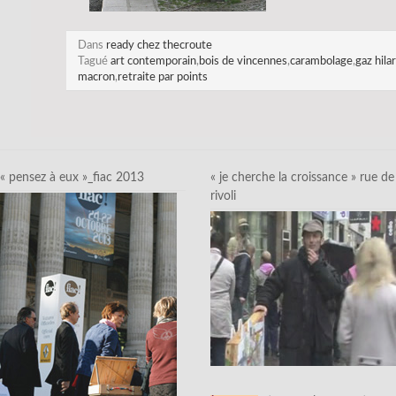
Dans
ready chez thecroute
Tagué
art contemporain
,
bois de vincennes
,
carambolage
,
gaz hila
macron
,
retraite par points
« pensez à eux »_fiac 2013
« je cherche la croissance » rue de
rivoli