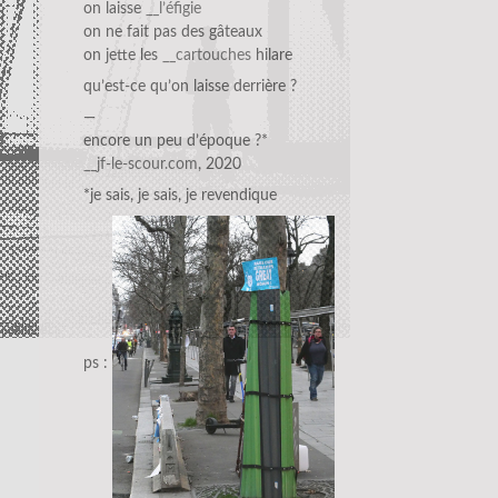
on laisse
__l’éfigie
on ne fait pas des gâteaux
on jette les
__cartouches
hilare
qu’est-ce qu’on laisse derrière ?
—
encore un peu d’époque ?*
__jf-le-scour.com
, 2020
*je sais, je sais, je revendique
ps :