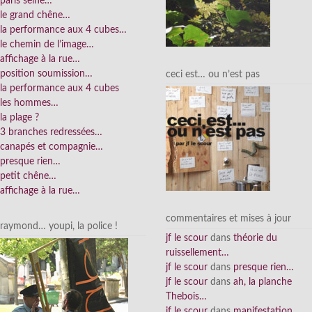
paris seine…
le grand chêne…
la performance aux 4 cubes…
le chemin de l’image…
affichage à la rue…
position soumission…
ceci est… ou n’est pas
la performance aux 4 cubes
les hommes…
la plage ?
3 branches redressées…
canapés et compagnie…
presque rien…
petit chêne…
affichage à la rue…
commentaires et mises à jour
raymond… youpi, la police !
jf le scour
dans
théorie du
ruissellement…
jf le scour
dans
presque rien…
jf le scour
dans
ah, la planche
Thebois…
jf le scour
dans
manifestation…