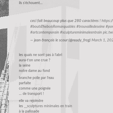
ils s’échouent…
ceci fait beaucoup plus que 280 caractères !
https:/
#boutsTheboisRemarquables
#trouvailledeseine
#por
#artcontemporain
#sculptureminimaleentrain
pic.t
— jean-françois le scour (@ready_frog)
March 1, 20
les quais ne sont pas à l’abri
aura-t’on une crue ?
la seine
notre dame au fond
branche polie par l’eau
parfaite
comme une poignée
… de transport !
elle va rejoindre
les
__sculptures minimales en train
à la palissade