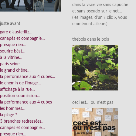
dans la vraie vie sans capuche
et sans pseudo sur le net…
(les images, d’un « clic », vous
juste avant
emmènent ailleurs)
gare d’austerlitz…
canapés et compagnie…
thebois dans le bois
presque rien…
sourire béat…
à la vitrine…
paris seine…
le grand chêne…
la performance aux 4 cubes…
le chemin de l’image…
affichage à la rue…
position soumission…
la performance aux 4 cubes
ceci est… ou n’est pas
les hommes…
la plage ?
3 branches redressées…
canapés et compagnie…
presque rien…