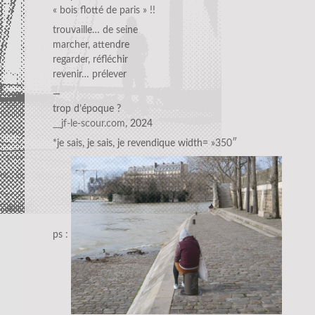
« bois flotté de paris » !!
trouvaille… de seine
marcher, attendre
regarder, réfléchir
revenir… prélever
—
trop d’époque ?
__jf-le-scour.com
, 2024
*je sais, je sais, je revendique width= »350″
ps :