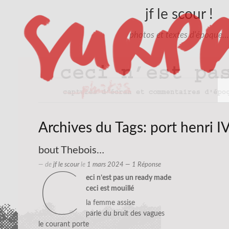
jf le scour !
photos et textes d'époque…
Archives du Tags:
port henri I
bout Thebois…
— de
jf le scour
le
1 mars 2024
— 1 Réponse
c
eci n’est pas un ready made
ceci est mouillé
la femme assise
parle du bruit des vagues
le courant porte