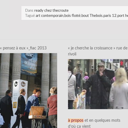
Dans
ready chez thecroute
Tagué
art contemporain
,
bois flotté
,
bout Thebois
,
paris 12
,
port h
« pensez à eux »_fiac 2013
« je cherche la croissance » rue de
rivoli
à propos
et en quelques mots
d’où ça vient