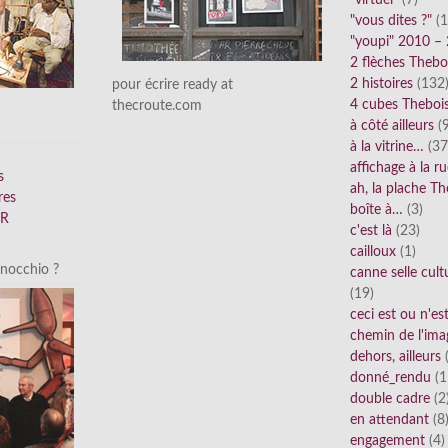
"virtuel"
(7)
"vous dites ?"
(1
"youpi" 2010 –
2 flèches Thebo
2 histoires
(132
pour écrire ready at
4 cubes Theboi
thecroute.com
à côté ailleurs
(9
à la vitrine…
(37
affichage à la r
s
ah, la plache Th
res
boîte à…
(3)
FR
c'est là
(23)
cailloux
(1)
inocchio ?
canne selle cult
(19)
ceci est ou n'e
chemin de l'ima
dehors, ailleurs
(
donné_rendu
(1
double cadre
(2
en attendant
(8
engagement
(4)