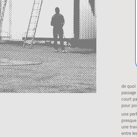
de quoi f
passage 
court p
pour pos
une per
presque
une trav
entre les