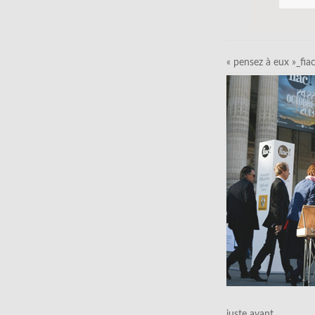
« pensez à eux »_fia
juste avant