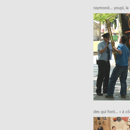
raymond… youpi, la p
des qui font… « à cô