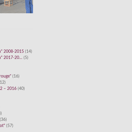
n" 2008-2015
(14)
n" 2017-20…
(5)
 rouge"
(16)
12)
12 – 2016
(40)
)
)
(36)
ot"
(57)