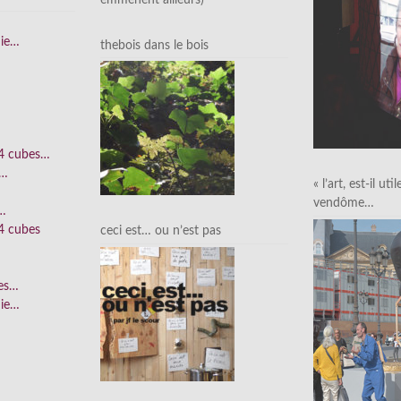
nie…
thebois dans le bois
 4 cubes…
e…
« l’art, est-il uti
vendôme…
n…
4 cubes
ceci est… ou n’est pas
ées…
nie…