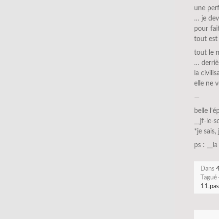
une perf
… je dev
pour fait
tout est 
tout le
… derriè
la civili
elle ne v
—
belle l’
__jf-le-
*je sais,
ps :
__l
Dans
4
Tagué
11
,
pas