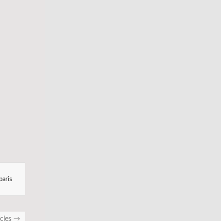
paris
icles
→