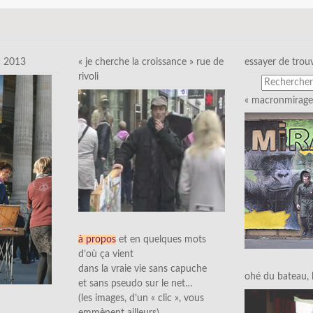
c 2013
« je cherche la croissance » rue de
essayer de trou
rivoli
« macronmirage 
à propos
et en quelques mots
d’où ça vient
dans la vraie vie sans capuche
ohé du bateau, l’
et sans pseudo sur le net…
(les images, d’un « clic », vous
emmènent ailleurs)