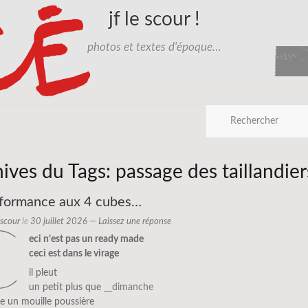
jf le scour !
photos et textes d'époque…
hives du Tags:
passage des taillandier
rformance aux 4 cubes…
e scour
le
30 juillet 2026
—
Laissez une réponse
c
eci n’est pas un ready made
ceci est dans le virage
il pleut
un petit plus que
__dimanche
te un mouille poussière