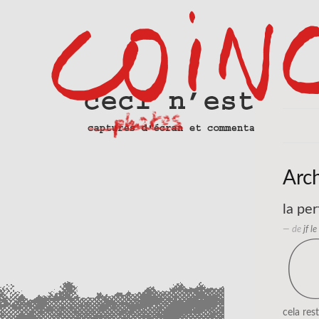
Arc
la pe
— de
jf l
cela res