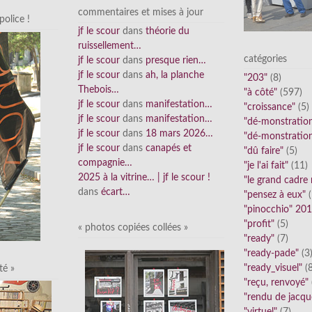
commentaires et mises à jour
olice !
jf le scour
dans
théorie du
ruissellement…
catégories
jf le scour
dans
presque rien…
jf le scour
dans
ah, la planche
"203"
(8)
Thebois…
"à côté"
(597)
jf le scour
dans
manifestation…
"croissance"
(5)
jf le scour
dans
manifestation…
"dé-monstratio
jf le scour
dans
18 mars 2026…
"dé-monstratio
jf le scour
dans
canapés et
"dû faire"
(5)
compagnie…
"je l'ai fait"
(11)
2025 à la vitrine… | jf le scour !
"le grand cadre
dans
écart…
"pensez à eux"
(
"pinocchio" 20
"profit"
(5)
« photos copiées collées »
"ready"
(7)
"ready-pade"
(3
"ready_visuel"
(8
té »
"reçu, renvoyé"
"rendu de jacqu