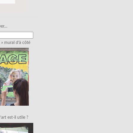
ver…
» mural d’à côté
art est-il utile ?