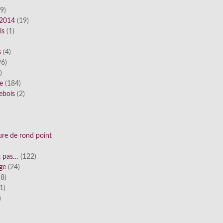
9)
 2014
(19)
is
(1)
)
s
(4)
6)
)
ue
(184)
ebois
(2)
ure de rond point
st pas…
(122)
ge
(24)
8)
1)
)
)