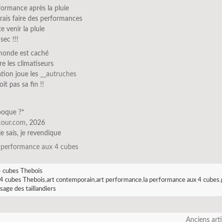
ormance après la pluie
rais faire des performances
e venir la pluie
sec !!!
 monde est caché
re les climatiseurs
sation joue les
__autruches
oit pas sa fin !!
époque ?*
scour.com
, 2026
 je sais, je revendique
a performance aux 4 cubes
 cubes Thebois
4 cubes Thebois
,
art contemporain
,
art performance
,
la performance aux 4 cubes
,
sage des taillandiers
Anciens art