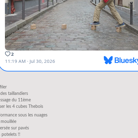
iler
des taillandiers
assage du 11ème
er les 4 cubes Thebois
formance sous les nuages
 mouillée
ersée sur pavés
 potelets !!