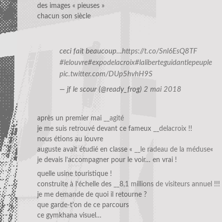
des images « pieuses »
chacun son siècle
ceci fait beaucoup…
https://t.co/Snl6EsQ8TF
#lelouvre
#expodelacroix
#laliberteguidantlepeuple
pic.twitter.com/DUp5hvhH9S
— jf le scour (@ready_frog)
2 mai 2018
après un premier mai
__agité
je me suis retrouvé devant ce fameux
__delacroix
!!
nous étions au louvre
auguste avait étudié en classe «
__le radeau de la méduse
«
je devais l’accompagner pour le voir… en vrai !
quelle usine touristique !
construite à l’échelle des
__8,1 millions de visiteurs annuel
!!!
je me demande de quoi il retourne ?
que garde-t’on de ce parcours
ce gymkhana visuel…