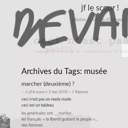
jf le scour !
photos et textes d'époque…
Archives du Tags:
musée
marcher (deuxième) ?
— de
jf le scour
le
2 mai 2018
— 1 Réponse
ceci n’est pas un ready made
ceci est un tableau
les américains ont
__marilyn
les français « la liberté guidant le peuple »…
des femmes