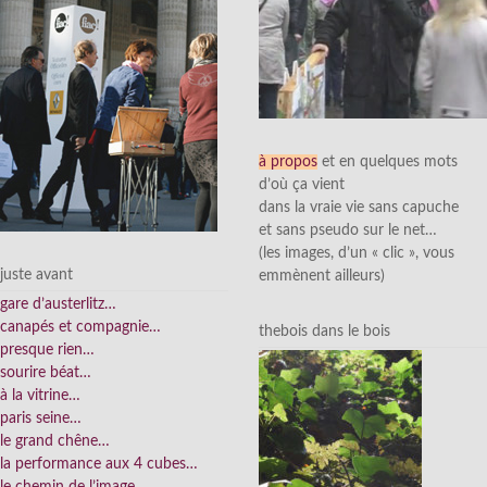
à propos
et en quelques mots
d’où ça vient
dans la vraie vie sans capuche
et sans pseudo sur le net…
(les images, d’un « clic », vous
juste avant
emmènent ailleurs)
gare d’austerlitz…
canapés et compagnie…
thebois dans le bois
presque rien…
sourire béat…
à la vitrine…
paris seine…
le grand chêne…
la performance aux 4 cubes…