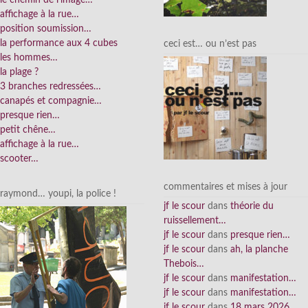
le chemin de l’image…
affichage à la rue…
position soumission…
la performance aux 4 cubes
ceci est… ou n’est pas
les hommes…
la plage ?
3 branches redressées…
canapés et compagnie…
presque rien…
petit chêne…
affichage à la rue…
scooter…
commentaires et mises à jour
raymond… youpi, la police !
jf le scour
dans
théorie du
ruissellement…
jf le scour
dans
presque rien…
jf le scour
dans
ah, la planche
Thebois…
jf le scour
dans
manifestation…
jf le scour
dans
manifestation…
jf le scour
dans
18 mars 2026…