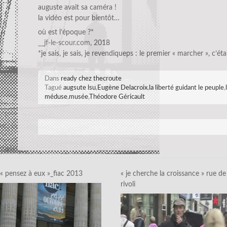
auguste avait sa caméra !
la vidéo est pour bientôt…
où est l’époque ?*
__jf-le-scour.com
, 2018
*je sais, je sais, je revendiqueps : le premier « marcher », c’éta
Dans
ready chez thecroute
Tagué
augsute lsu
,
Eugène Delacroix
,
la liberté guidant le peuple
,
méduse
,
musée
,
Théodore Géricault
« pensez à eux »_fiac 2013
« je cherche la croissance » rue de
rivoli