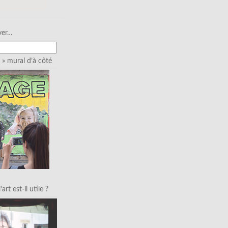
ver…
» mural d’à côté
art est-il utile ?