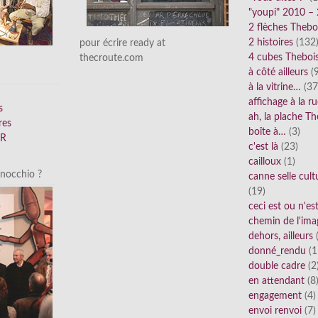
"youpi" 2010 –
2 flèches Thebo
2 histoires
(132
pour écrire ready at
4 cubes Theboi
thecroute.com
à côté ailleurs
(9
à la vitrine…
(37
affichage à la r
s
ah, la plache Th
res
boîte à…
(3)
FR
c'est là
(23)
cailloux
(1)
inocchio ?
canne selle cult
(19)
ceci est ou n'e
chemin de l'ima
dehors, ailleurs
(
donné_rendu
(1
double cadre
(2
en attendant
(8
engagement
(4)
envoi renvoi
(7)