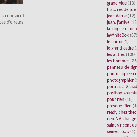
grand vide
(13)
histoires de rue
ts courraient
jean derue
(12)
 pas d’erreurs
juan, j'arrive
(18
la longue marc
laWhiteBox
(37
le barbu
(1)
le grand cadre
(
les autres
(100)
les hommes
(26
panneau de sig
photo copiée co
photographier
(
portrait à 2 pie
position soumis
pour rien
(10)
presque Rien
(4
ready chez thec
rien NA changé
saint vincent de
seineETbois
(1)