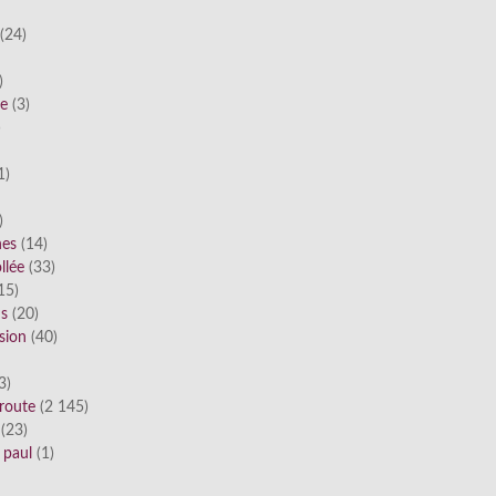
(24)
)
he
(3)
)
1)
)
nes
(14)
llée
(33)
15)
ds
(20)
sion
(40)
3)
route
(2 145)
(23)
 paul
(1)