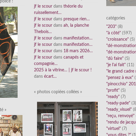
olice !
jf le scour
dans
théorie du
ruissellement…
catégories
jf le scour
dans
presque rien…
jf le scour
dans
ah, la planche
"203"
(8)
Thebois…
"à côté"
(597)
jf le scour
dans
manifestation…
"croissance"
(5)
jf le scour
dans
manifestation…
"dé-monstratio
jf le scour
dans
18 mars 2026…
"dé-monstratio
jf le scour
dans
canapés et
"dû faire"
(5)
compagnie…
"je l'ai fait"
(11)
2025 à la vitrine… | jf le scour !
"le grand cadre
dans
écart…
"pensez à eux"
(
"pinocchio" 20
"profit"
(5)
« photos copiées collées »
"ready"
(7)
"ready-pade"
(3
"ready_visuel"
(8
té »
"reçu, renvoyé"
"rendu de jacqu
"virtuel"
(7)
"vous dites ?"
(1