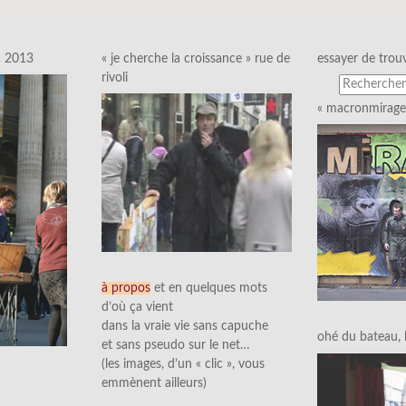
c 2013
« je cherche la croissance » rue de
essayer de trou
rivoli
« macronmirage 
à propos
et en quelques mots
d’où ça vient
dans la vraie vie sans capuche
ohé du bateau, l’
et sans pseudo sur le net…
(les images, d’un « clic », vous
emmènent ailleurs)