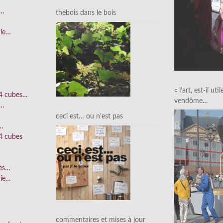
e…
thebois dans le bois
nie…
« l’art, est-il uti
 4 cubes…
vendôme…
e…
ceci est… ou n’est pas
n…
4 cubes
ées…
nie…
commentaires et mises à jour