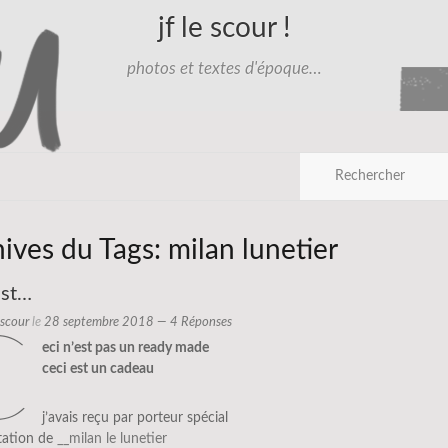
jf le scour !
photos et textes d'époque…
hives du Tags:
milan lunetier
est…
e scour
le
28 septembre 2018
— 4 Réponses
c
eci n’est pas un ready made
ceci est un cadeau
j’avais reçu par porteur spécial
tation de
__milan le lunetier