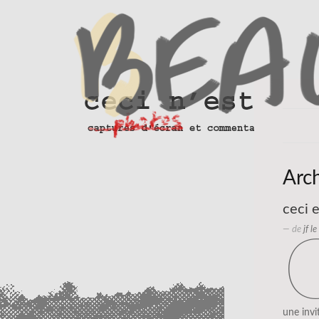
Arc
ceci 
— de
jf l
une invi