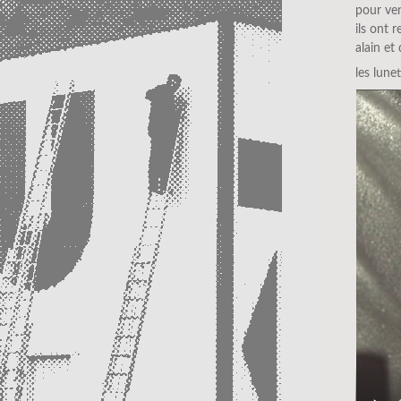
pour ven
ils ont r
alain et 
les lune