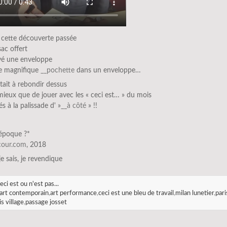
 cette découverte passée
sac offert
uvé une enveloppe
e magnifique
__pochette
dans un enveloppe…
stait à rebondir dessus
mieux que de jouer avec les « ceci est… » du mois
s à la palissade d' »
__à côté
» !!
’époque ?*
scour.com
, 2018
 je sais, je revendique
eci est ou n'est pas...
art contemporain
,
art performance
,
ceci est une bleu de travail
,
milan lunetier
,
pari
is village
,
passage josset