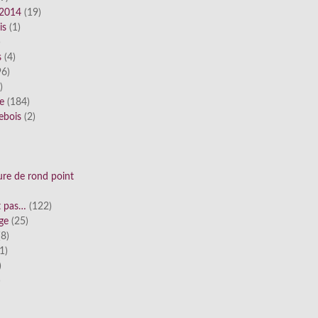
 2014
(19)
is
(1)
)
s
(4)
6)
)
ue
(184)
ebois
(2)
ure de rond point
st pas…
(122)
ge
(25)
8)
1)
)
)