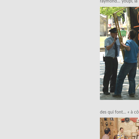
raymond… youpi, la p
des qui font… « à cô