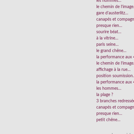
les hommes…
le chemin de l’imag
gare d’austerlitz…
canapés et compag
presque rien…
sourire béat…
à la vitrine…
paris seine…
le grand chêne…
la performance aux
le chemin de l’imag
affichage à la rue…
position soumissio
la performance aux 
les hommes…
la plage ?
3 branches redress
canapés et compag
presque rien…
petit chêne…