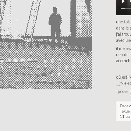
une fois
dans le 
j’ai tro
avec un
il me re
rien de 
accroché
où est l
__jf-le-
*je sais,
Dans
c
Tagué
11
,
par