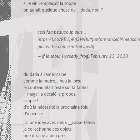
si le vin remplaçait la soupe
on aurait quelque chose de
__dada
, non ?
ceci fait beaucoup plus…
https://t.co/RB2pKg3WBu
#performanceàlAméricain
pic.twitter.com/kmPzeOawAf
— jf le scour (@ready_frog)
February 23, 2020
du dada à l’américaine
comme la motte… heu la lotte
le couteau était resté sur la table !
__magali
a décalé le propos…
simple !
d’où la nécessité la prochaine fois
d’y penser
j’ai une idée avec des «
__casse-têtes
«
je collectionne ces objets
une dizaine à peu près