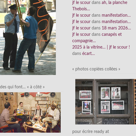
jf le scour
dans
ah, la planche
Thebois…
jf le scour
dans
manifestation…
jf le scour
dans
manifestation…
jf le scour
dans
18 mars 2026…
jf le scour
dans
canapés et
compagnie…
2025 à la vitrine… | jf le scour !
dans
écart…
« photos copiées collées »
des qui font… « à côté »
pour écrire ready at