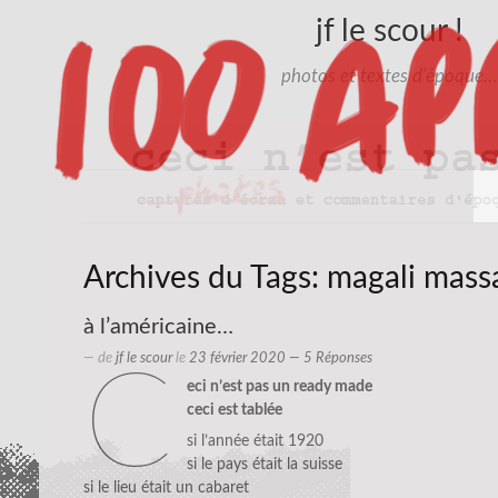
jf le scour !
photos et textes d'époque…
Archives du Tags:
magali mass
à l’américaine…
— de
jf le scour
le
23 février 2020
— 5 Réponses
c
eci n’est pas un ready made
ceci est tablée
si l’année était 1920
si le pays était la suisse
si le lieu était un cabaret