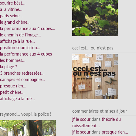
sourire béat…
à la vitrine…
paris seine…
le grand chêne…
la performance aux 4 cubes…
le chemin de l’image…
affichage à la rue…
position soumission…
ceci est… ou n’est pas
la performance aux 4 cubes
les hommes…
la plage ?
3 branches redressées…
canapés et compagnie…
presque rien…
petit chêne…
affichage à la rue…
commentaires et mises à jour
raymond… youpi, la police !
jf le scour
dans
théorie du
ruissellement…
jf le scour
dans
presque rien…