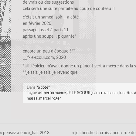
de vrais ou des suggestions
cela sera une suite parfaite au coup de couteau !!
c’était un samedi soir
__à côté
en février 2020
passage josset à paris 11
après une soupe… piquante*
—
encore un peu d’époque ?**
__jf-le-scour.com
, 2020
*ali, l’épicier, m’avait donné un piment vert à mettre dans la 
**je sais, je sais, je revendique
Dans
"à côté"
Tagué
art performance
,
JF LE SCOUR
,
juan cruz ibanez
,
lunettes à
massai
,
marcel roger
« pensez à eux »_fiac 2013
« je cherche la croissance » rue de