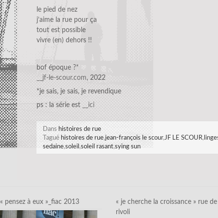
le pied de nez
j’aime la rue pour ça
tout est possible
vivre (en) dehors !!
bof époque ?*
__jf-le-scour.com
, 2022
*je sais, je sais, je revendique
ps : la série est
__ici
Dans
histoires de rue
Tagué
histoires de rue
,
jean-françois le scour
,
JF LE SCOUR
,
linge
sedaine
,
soleil
,
soleil rasant
,
sying sun
« pensez à eux »_fiac 2013
« je cherche la croissance » rue de
rivoli