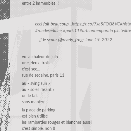
entre 2 immeubles !!
ceci fait beaucoup…
https://t.co/7Jq5FQQ8VC
#hist
#ruedesedaine
#paris11
#artcontemporain
pic.twit
— jf le scour (@ready_frog)
June 19, 2022
vu la chaleur de juin
une, deux, trois
c’est sec…
rue de sedaine, paris 11
au « sying sun »
au « soleil rasant »
on le fait
sans manière
la place de parking
est bien utilisé
les rambardes rouges et blanches aussi
c’est simple, non !!