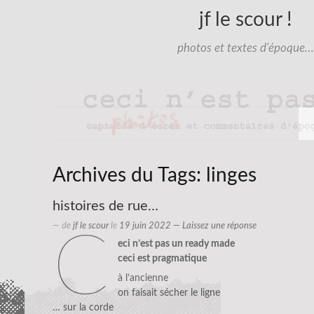
jf le scour !
photos et textes d'époque…
Archives du Tags:
linges
histoires de rue…
— de
jf le scour
le
19 juin 2022
—
Laissez une réponse
c
eci n’est pas un ready made
ceci est pragmatique
à l’ancienne
on faisait sécher le ligne
… sur la corde