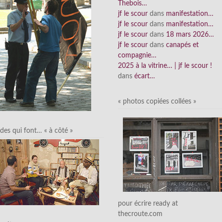
Thebois…
jf le scour
dans
manifestation…
jf le scour
dans
manifestation…
jf le scour
dans
18 mars 2026…
jf le scour
dans
canapés et
compagnie…
2025 à la vitrine… | jf le scour !
dans
écart…
« photos copiées collées »
des qui font… « à côté »
pour écrire ready at
thecroute.com