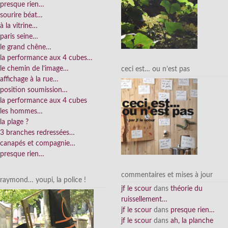
presque rien…
sourire béat…
à la vitrine…
paris seine…
le grand chêne…
la performance aux 4 cubes…
le chemin de l’image…
ceci est… ou n’est pas
affichage à la rue…
position soumission…
la performance aux 4 cubes
les hommes…
la plage ?
3 branches redressées…
canapés et compagnie…
presque rien…
commentaires et mises à jour
raymond… youpi, la police !
jf le scour
dans
théorie du
ruissellement…
jf le scour
dans
presque rien…
jf le scour
dans
ah, la planche