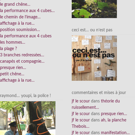
le grand chêne…
la performance aux 4 cubes…
le chemin de l’image…
affichage à la rue…
position soumission…
ceci est… ou n’est pas
la performance aux 4 cubes
les hommes…
la plage ?
3 branches redressées…
canapés et compagnie…
presque rien…
petit chêne…
affichage à la rue…
commentaires et mises à jour
raymond… youpi, la police !
jf le scour
dans
théorie du
ruissellement…
jf le scour
dans
presque rien…
jf le scour
dans
ah, la planche
Thebois…
jf le scour
dans
manifestation…