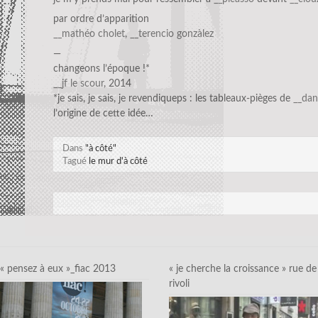
par ordre d’apparition
__mathéo cholet
,
__terencio gonzàlez
—
changeons l’époque !*
__jf le scour
, 2014
*je sais, je sais, je revendiqueps : les tableaux-pièges de
__dan
l’origine de cette idée…
Dans
"à côté"
Tagué
le mur d'à côté
« pensez à eux »_fiac 2013
« je cherche la croissance » rue de
rivoli