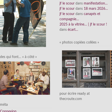
jf le scour
dans
manifestation…
jf le scour
dans
18 mars 2026…
jf le scour
dans
canapés et
compagnie…
2025 à la vitrine… | jf le scour !
dans
écart…
« photos copiées collées »
des qui font… « à côté »
pour écrire ready at
thecroute.com
méta
Connexion