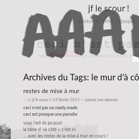
jf le scour !
photos et textes d'époque…
Archives du Tags:
le mur d’à c
restes de mise à mur
— de
jf le scour
le
23 février 2015
—
Laissez une réponse
ceci n’est pas un ready made
ceci est presque une parodie
sous l’œil de jacquot
la table d' »à côté », c’est ici
… avec les restes de la mise à mur en cours !