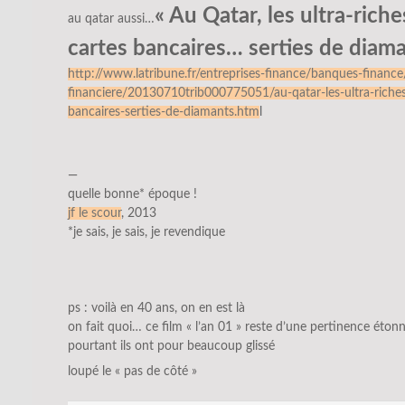
« Au Qatar, les ultra-riche
au qatar aussi…
cartes bancaires… serties de diama
http://www.latribune.fr/entreprises-finance/banques-finance/
financiere/20130710trib000775051/au-qatar-les-ultra-riches
bancaires-serties-de-diamants.htm
l
—
quelle bonne* époque !
jf le scour
, 2013
*je sais, je sais, je revendique
ps : voilà en 40 ans, on en est là
on fait quoi… ce film « l’an 01 » reste d’une pertinence éton
pourtant ils ont pour beaucoup glissé
loupé le « pas de côté »