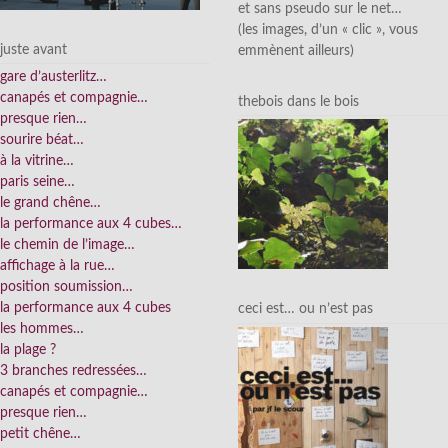
et sans pseudo sur le net…
(les images, d’un « clic », vous
juste avant
emmènent ailleurs)
gare d’austerlitz…
canapés et compagnie…
thebois dans le bois
presque rien…
sourire béat…
à la vitrine…
paris seine…
le grand chêne…
la performance aux 4 cubes…
le chemin de l’image…
affichage à la rue…
position soumission…
la performance aux 4 cubes
ceci est… ou n’est pas
les hommes…
la plage ?
3 branches redressées…
canapés et compagnie…
presque rien…
petit chêne…