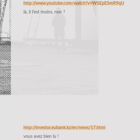
http://www.youtube.com/watch?v=WSEpESmR9qU
là, il l’est moins, non ?
http://investor.eubank.kz/en/news/17.html
vous avez bien lu !