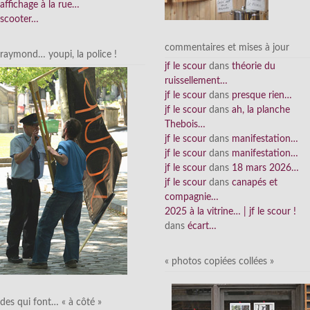
affichage à la rue…
scooter…
commentaires et mises à jour
raymond… youpi, la police !
jf le scour
dans
théorie du
ruissellement…
jf le scour
dans
presque rien…
jf le scour
dans
ah, la planche
Thebois…
jf le scour
dans
manifestation…
jf le scour
dans
manifestation…
jf le scour
dans
18 mars 2026…
jf le scour
dans
canapés et
compagnie…
2025 à la vitrine… | jf le scour !
dans
écart…
« photos copiées collées »
des qui font… « à côté »