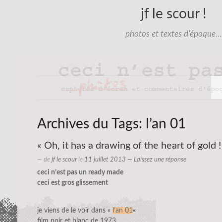
jf le scour !
photos et textes d'époque…
Archives du Tags:
l’an 01
« Oh, it has a drawing of the heart of gold !
— de
jf le scour
le
11 juillet 2013
—
Laissez une réponse
ceci n’est pas un ready made
ceci est gros glissement
je viens de le voir dans «
l’an 01
«
film noir et blanc de 1973