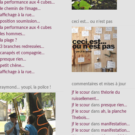
la performance aux 4 cubes…
le chemin de l’image…
affichage à la rue…
position soumission…
ceci est… ou n’est pas
la performance aux 4 cubes
les hommes…
la plage ?
3 branches redressées…
canapés et compagnie…
presque rien…
petit chêne…
affichage à la rue…
commentaires et mises à jour
raymond… youpi, la police !
jf le scour
dans
théorie du
ruissellement…
jf le scour
dans
presque rien…
jf le scour
dans
ah, la planche
Thebois…
jf le scour
dans
manifestation…
jf le scour
dans
manifestation…