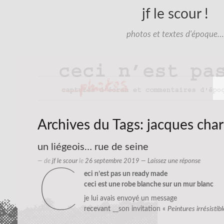
jf le scour !
photos et textes d'époque…
Archives du Tags:
jacques char
un liégeois… rue de seine
— de
jf le scour
le
26 septembre 2019
—
Laissez une réponse
c
eci n’est pas un ready made
ceci est une robe blanche sur un mur blanc
je lui avais envoyé un message
recevant
__son invitation
«
Peintures irrésistibl