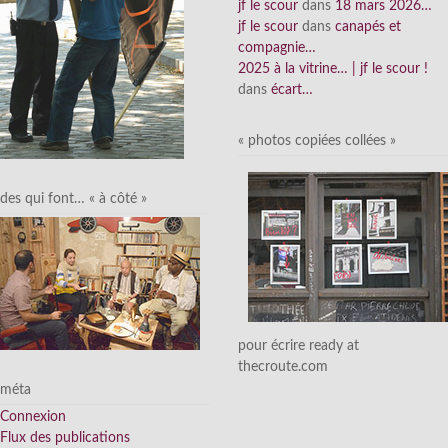
jf le scour
dans
18 mars 2026…
jf le scour
dans
canapés et
compagnie…
2025 à la vitrine… | jf le scour !
dans
écart…
« photos copiées collées »
des qui font… « à côté »
pour écrire ready at
thecroute.com
méta
Connexion
Flux des publications