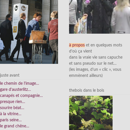
à propos
et en quelques mots
d’où ça vient
dans la vraie vie sans capuche
et sans pseudo sur le net…
(les images, d’un « clic », vous
juste avant
emmènent ailleurs)
le chemin de l’image…
gare d’austerlitz…
thebois dans le bois
canapés et compagnie…
presque rien…
sourire béat…
à la vitrine…
paris seine…
le grand chêne…