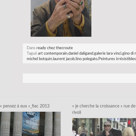
Dans
ready chez thecroute
Tagué
art contemporain
,
daniel daligand
,
galerie lara vinci
,
gino di
michel botquin
,
laurent jacob
,
lino polegato
,
Peintures irrésistibles
« pensez à eux »_fiac 2013
« je cherche la croissance » rue de
rivoli