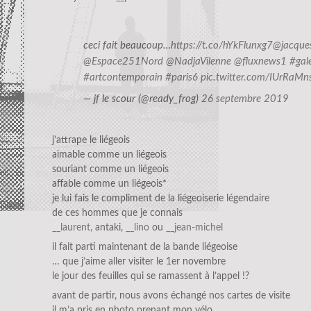
ceci fait beaucoup…
https://t.co/hYkFlunxg7
@jacques
@Espace251Nord
@NadjaVilenne
@fluxnews1
#gale
#artcontemporain
#paris6
pic.twitter.com/IUrRaMn
— jf le scour (@ready_frog)
26 septembre 2019
j’attrape le liégeois
aimable comme un liégeois
souriant comme un liégeois
affable comme un liégeois*
je lui fais le compliment de la liégeoiserie légendaire
de ces hommes que je connais
__laurent,
antaki,
__lino
ou
__jean-michel
il fait parti maintenant de la bande liégeoise
… que j’aime aller visiter le 1er novembre
le jour des feuilles qui se ramassent à l’appel !?
avant de partir, nous avons échangé nos cartes de visite
il m’a pris en photo prenant mon vélo