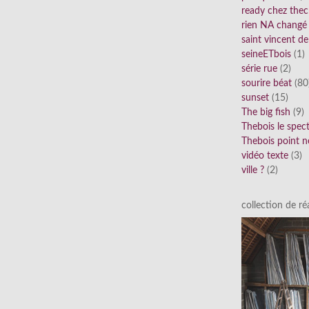
ready chez thec
rien NA changé
saint vincent de
seineETbois
(1)
série rue
(2)
sourire béat
(80
sunset
(15)
The big fish
(9)
Thebois le spec
Thebois point n
vidéo texte
(3)
ville ?
(2)
collection de réa