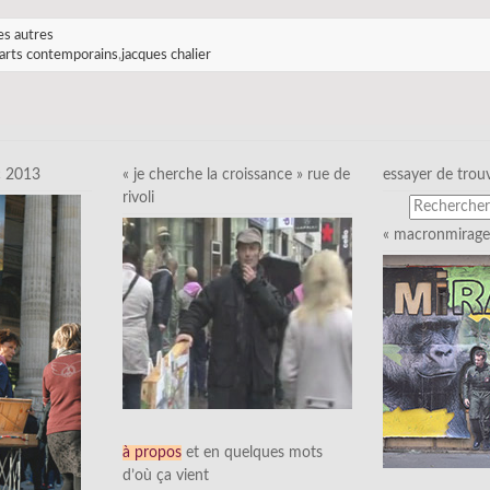
es autres
arts contemporains
,
jacques chalier
c 2013
« je cherche la croissance » rue de
essayer de trou
rivoli
« macronmirage 
à propos
et en quelques mots
d’où ça vient