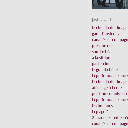
juste avant
le chemin de l’imag
gare d’austerlitz…
canapés et compag
presque rien…
sourire béat…
à la vitrine…
paris seine…
le grand chêne…
la performance aux
le chemin de l’imag
affichage à la rue…
position soumissio
la performance aux 
les hommes…
la plage ?
3 branches redress
canapés et compag