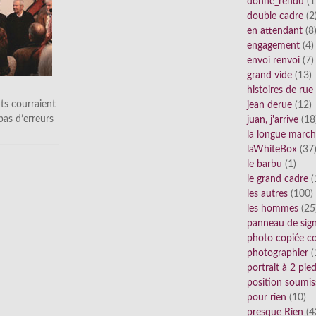
donné_rendu
(1
double cadre
(2
en attendant
(8
engagement
(4)
envoi renvoi
(7)
grand vide
(13)
histoires de rue
ts courraient
jean derue
(12)
 pas d’erreurs
juan, j'arrive
(18
la longue marc
laWhiteBox
(37
le barbu
(1)
le grand cadre
(
les autres
(100)
les hommes
(25
panneau de sig
photo copiée co
photographier
(
portrait à 2 pie
position soumis
pour rien
(10)
presque Rien
(4