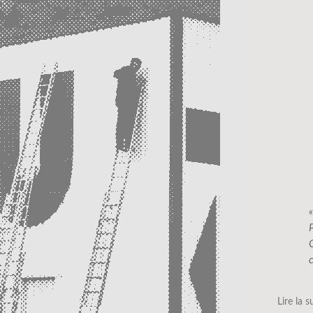
c
Lire la s