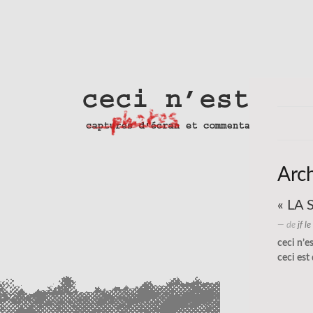
Arc
« LA 
— de
jf l
ceci n’e
ceci est