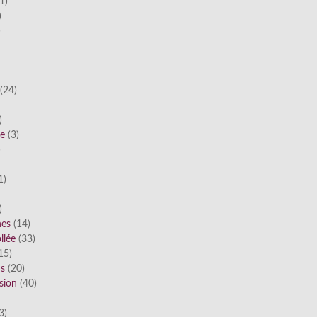
1)
)
)
(24)
)
he
(3)
)
1)
)
nes
(14)
llée
(33)
15)
ds
(20)
sion
(40)
3)