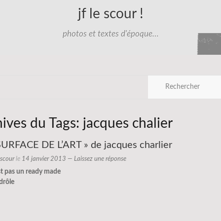
jf le scour !
photos et textes d'époque…
hives du Tags:
jacques chalier
SURFACE DE L’ART » de jacques charlier
e scour
le
14 janvier 2013
—
Laissez une réponse
st pas un ready made
 drôle