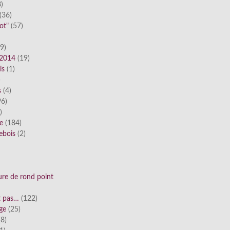
)
(36)
ot"
(57)
9)
 2014
(19)
is
(1)
)
s
(4)
6)
)
ue
(184)
ebois
(2)
ure de rond point
st pas…
(122)
ge
(25)
8)