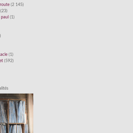
route
(2 145)
(23)
 paul
(1)
)
tacle
(1)
et
(592)
lités