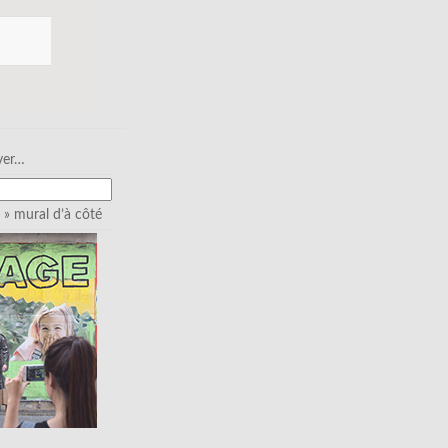
ver…
» mural d’à côté