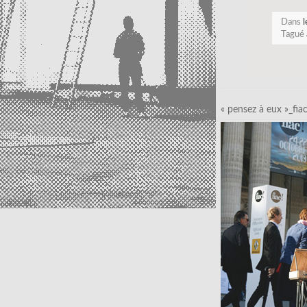
Dans
l
Tagué
« pensez à eux »_fia