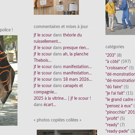
commentaires et mises à jour
olice !
jf le scour
dans
théorie du
ruissellement…
catégories
jf le scour
dans
presque rien…
jf le scour
dans
ah, la planche
"203"
(8)
Thebois…
"à côté"
(597)
jf le scour
dans
manifestation…
"croissance"
(5)
jf le scour
dans
manifestation…
"dé-monstratio
jf le scour
dans
18 mars 2026…
"dé-monstratio
jf le scour
dans
canapés et
"dû faire"
(5)
compagnie…
"je l'ai fait"
(11)
2025 à la vitrine… | jf le scour !
"le grand cadre
dans
écart…
"pensez à eux"
(
"pinocchio" 20
"profit"
(5)
« photos copiées collées »
"ready"
(7)
"ready-pade"
(3