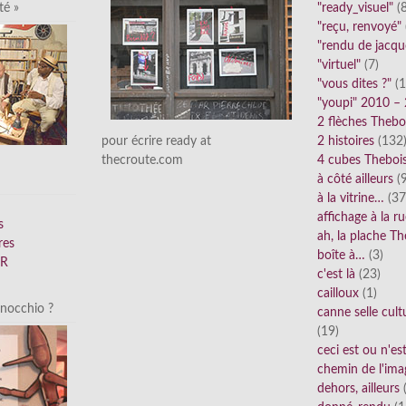
"ready_visuel"
(8
té »
"reçu, renvoyé"
"rendu de jacqu
"virtuel"
(7)
"vous dites ?"
(1
"youpi" 2010 –
2 flèches Thebo
2 histoires
(132
pour écrire ready at
4 cubes Theboi
thecroute.com
à côté ailleurs
(9
à la vitrine…
(37
affichage à la r
s
ah, la plache Th
res
boîte à…
(3)
FR
c'est là
(23)
cailloux
(1)
inocchio ?
canne selle cult
(19)
ceci est ou n'e
chemin de l'ima
dehors, ailleurs
(