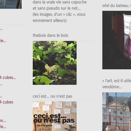
dans la vraie vie sans capuche
ohé du bateau, l’
et sans pseudo sur le net…
(les images, d’un « clic », vous
emmènent ailleurs)
e…
thebois dans le bois
nie…
 4 cubes…
« l’art, est-il uti
e…
vendôme…
n…
ceci est… ou n’est pas
4 cubes
ées…
nie…