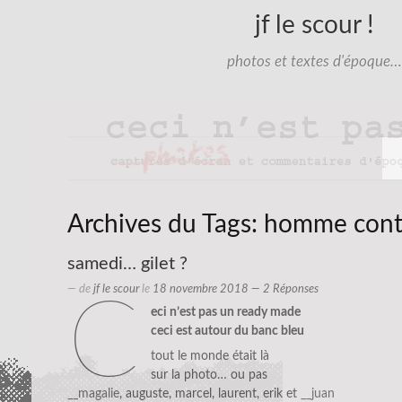
jf le scour !
photos et textes d'époque…
Archives du Tags:
homme cont
samedi… gilet ?
— de
jf le scour
le
18 novembre 2018
— 2 Réponses
c
eci n’est pas un ready made
ceci est autour du banc bleu
tout le monde était là
sur la photo… ou pas
__magalie
, auguste, marcel, laurent, erik et
__juan