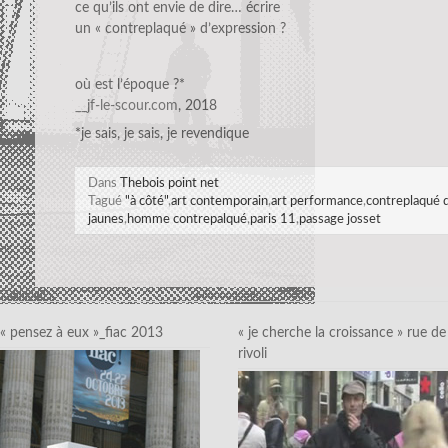
ce qu’ils ont envie de dire… écrire
un « contreplaqué » d’expression ?
où est l’époque ?*
__jf-le-scour.com
, 2018
*je sais, je sais, je revendique
Dans
Thebois point net
Tagué
"à côté"
,
art contemporain
,
art performance
,
contreplaqué 
jaunes
,
homme contrepalqué
,
paris 11
,
passage josset
« pensez à eux »_fiac 2013
« je cherche la croissance » rue de
rivoli