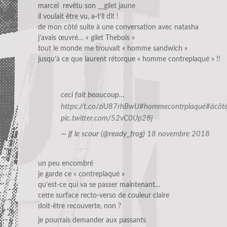
marcel revêtu son
__gilet jaune
il voulait être vu, a-t’il dit !
de mon côté suite à une conversation avec natasha
j’avais œuvré… « gilet Thebois »
tout le monde me trouvait « homme sandwich »
jusqu’à ce que laurent rétorque « homme contreplaqué » !!
ceci fait beaucoup…
https://t.co/ziU87rhBwU
#hommecontrplaqué
#àcôt
pic.twitter.com/52vC0Up28j
— jf le scour (@ready_frog)
18 novembre 2018
un peu encombré
je garde ce « contreplaqué »
qu’est-ce qui va se passer maintenant…
cette surface recto-verso de couleur claire
doit-être recouverte, non ?
je pourrais demander aux passants