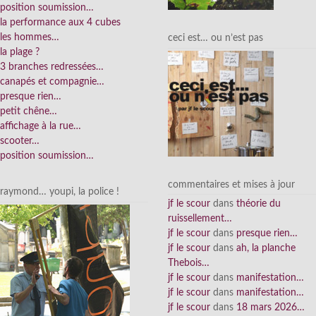
position soumission…
la performance aux 4 cubes
les hommes…
ceci est… ou n’est pas
la plage ?
3 branches redressées…
canapés et compagnie…
presque rien…
petit chêne…
affichage à la rue…
scooter…
position soumission…
commentaires et mises à jour
raymond… youpi, la police !
jf le scour
dans
théorie du
ruissellement…
jf le scour
dans
presque rien…
jf le scour
dans
ah, la planche
Thebois…
jf le scour
dans
manifestation…
jf le scour
dans
manifestation…
jf le scour
dans
18 mars 2026…