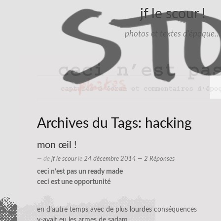
jf le scour !
photos et textes d'époque…
Archives du Tags:
hacking
mon œil !
— de
jf le scour
le
24 décembre 2014
— 2 Réponses
ceci n’est pas un ready made
ceci est une opportunité
en d’autre temps avec de plus lourdes conséquences
y-avait eu les armes de sadam