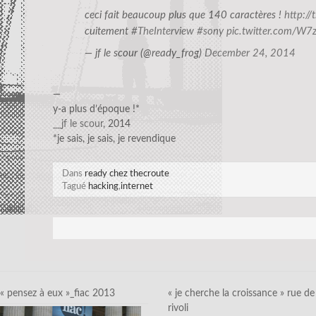
ceci fait beaucoup plus que 140 caractères !
http:/
cuitement
#TheInterview
#sony
pic.twitter.com/W7
— jf le scour (@ready_frog)
December 24, 2014
—
y-a plus d’époque !*
__jf le scour
, 2014
*je sais, je sais, je revendique
Dans
ready chez thecroute
Tagué
hacking
,
internet
« pensez à eux »_fiac 2013
« je cherche la croissance » rue de
rivoli