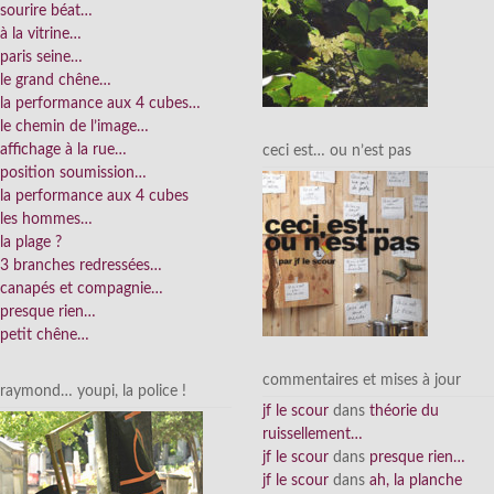
sourire béat…
à la vitrine…
paris seine…
le grand chêne…
la performance aux 4 cubes…
le chemin de l’image…
affichage à la rue…
ceci est… ou n’est pas
position soumission…
la performance aux 4 cubes
les hommes…
la plage ?
3 branches redressées…
canapés et compagnie…
presque rien…
petit chêne…
commentaires et mises à jour
raymond… youpi, la police !
jf le scour
dans
théorie du
ruissellement…
jf le scour
dans
presque rien…
jf le scour
dans
ah, la planche