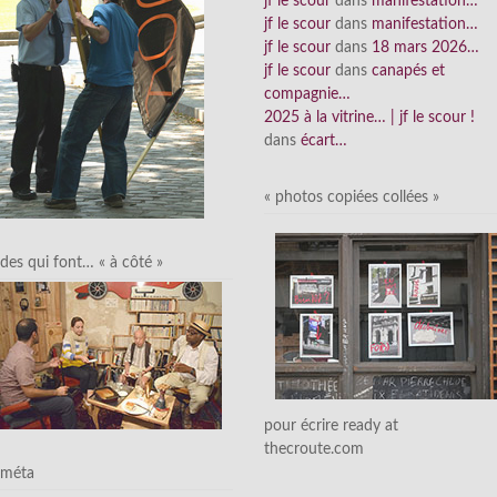
jf le scour
dans
manifestation…
jf le scour
dans
manifestation…
jf le scour
dans
18 mars 2026…
jf le scour
dans
canapés et
compagnie…
2025 à la vitrine… | jf le scour !
dans
écart…
« photos copiées collées »
des qui font… « à côté »
pour écrire ready at
thecroute.com
méta