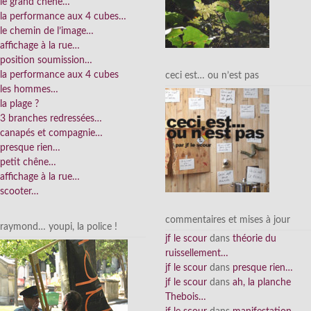
le grand chêne…
la performance aux 4 cubes…
le chemin de l’image…
affichage à la rue…
position soumission…
la performance aux 4 cubes
ceci est… ou n’est pas
les hommes…
la plage ?
3 branches redressées…
canapés et compagnie…
presque rien…
petit chêne…
affichage à la rue…
scooter…
commentaires et mises à jour
raymond… youpi, la police !
jf le scour
dans
théorie du
ruissellement…
jf le scour
dans
presque rien…
jf le scour
dans
ah, la planche
Thebois…