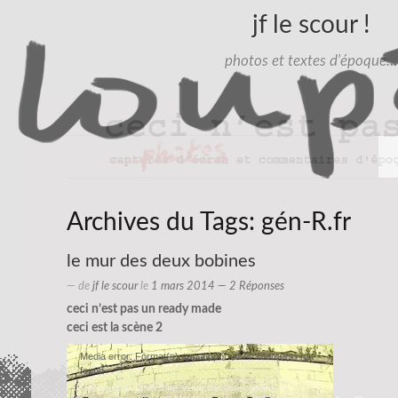
jf le scour !
photos et textes d'époque…
Archives du Tags:
gén-R.fr
le mur des deux bobines
— de
jf le scour
le
1 mars 2014
— 2 Réponses
ceci n’est pas un ready made
ceci est la scène 2
Lecteur
Media error: Format(s) not supported or source(s) not
vidéo
found
Télécharger le fichier: http://ready.thecroute.com/wp-