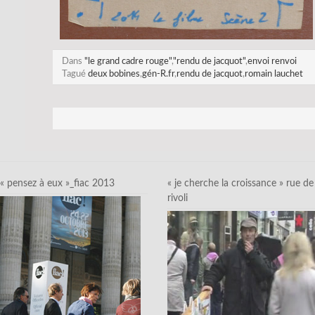
Dans
"le grand cadre rouge"
,
"rendu de jacquot"
,
envoi renvoi
Tagué
deux bobines
,
gén-R.fr
,
rendu de jacquot
,
romain lauchet
« pensez à eux »_fiac 2013
« je cherche la croissance » rue de
rivoli