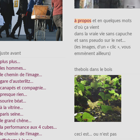
à propos
et en quelques mots
d’où ça vient
dans la vraie vie sans capuche
et sans pseudo sur le net…
(les images, d’un « clic », vous
juste avant
emmènent ailleurs)
plus plus…
les hommes…
thebois dans le bois
le chemin de l’image…
gare d’austerlitz…
canapés et compagnie…
presque rien…
sourire béat…
à la vitrine…
paris seine…
le grand chêne…
la performance aux 4 cubes…
le chemin de l’image…
ceci est… ou n’est pas