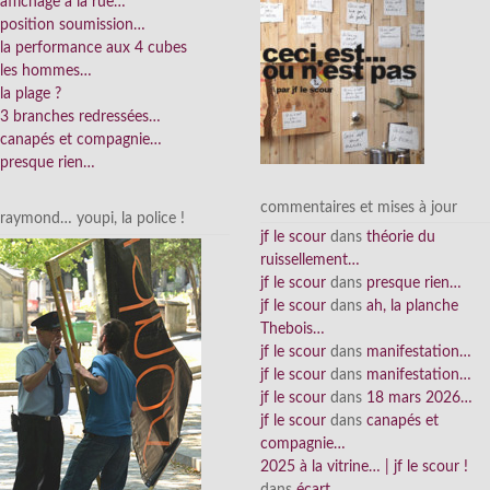
affichage à la rue…
position soumission…
la performance aux 4 cubes
les hommes…
la plage ?
3 branches redressées…
canapés et compagnie…
presque rien…
commentaires et mises à jour
raymond… youpi, la police !
jf le scour
dans
théorie du
ruissellement…
jf le scour
dans
presque rien…
jf le scour
dans
ah, la planche
Thebois…
jf le scour
dans
manifestation…
jf le scour
dans
manifestation…
jf le scour
dans
18 mars 2026…
jf le scour
dans
canapés et
compagnie…
2025 à la vitrine… | jf le scour !