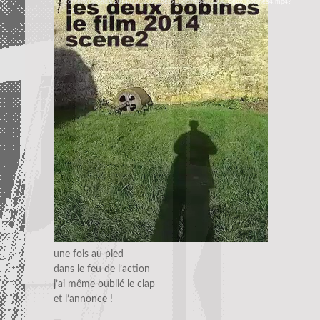
content/uploads/2014/03/13304_deux_bobines4/13304_deux_bobines4.mp4?
_=1
une fois au pied
dans le feu de l’action
j’ai même oublié le clap
et l’annonce !
—