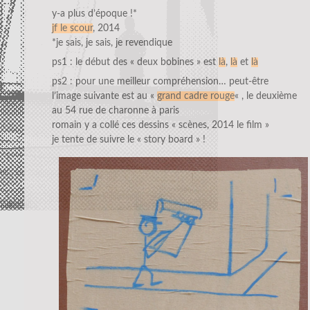
y-a plus d’époque !*
jf le scour
, 2014
*je sais, je sais, je revendique
ps1 : le début des « deux bobines » est
là
,
là
et
là
ps2 : pour une meilleur compréhension… peut-être
l’image suivante est au «
grand cadre rouge
« , le deuxième
au 54 rue de charonne à paris
romain y a collé ces dessins « scènes, 2014 le film »
je tente de suivre le « story board » !