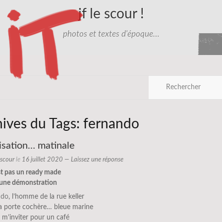
jf le scour !
photos et textes d'époque…
hives du Tags:
fernando
isation… matinale
e scour
le
16 juillet 2020
—
Laissez une réponse
st pas un ready made
t une démonstration
ndo
, l’homme de la rue keller
sa porte cochère… bleue marine
it m’inviter pour un café