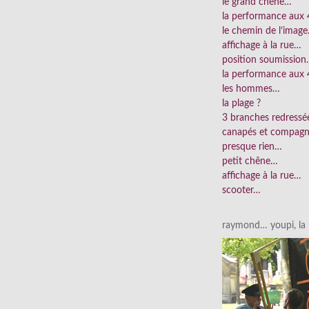
le grand chêne…
la performance aux
le chemin de l’imag
affichage à la rue…
position soumissio
la performance aux 
les hommes…
la plage ?
3 branches redress
canapés et compag
presque rien…
petit chêne…
affichage à la rue…
scooter…
raymond… youpi, la p