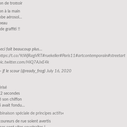
on de trottoir
on à la main
be aérosol…
beau
e graffiti !!
ceci fait beaucoup plus…
https://t.co/YcWjRagVRT
#ruekeller
#Paris11
#artcontemporain
#streetart
pic.twitter.com/HiQ7AJxE4k
— jf le scour (@ready_frog)
July 16, 2020
érisé
 2 secondes
sé son chiffon
iti avait fondu…
inaison spéciale de principes actifs
«
coureurs de rue soient avertis