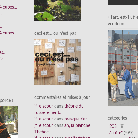
 4 cubes…
e…
« l’art, est-il uti
vendôme…
n…
4 cubes
ceci est… ou n’est pas
ées…
nie…
commentaires et mises à jour
olice !
jf le scour
dans
théorie du
ruissellement…
catégories
jf le scour
dans
presque rien…
jf le scour
dans
ah, la planche
"203"
(8)
Thebois…
"à côté"
(597)