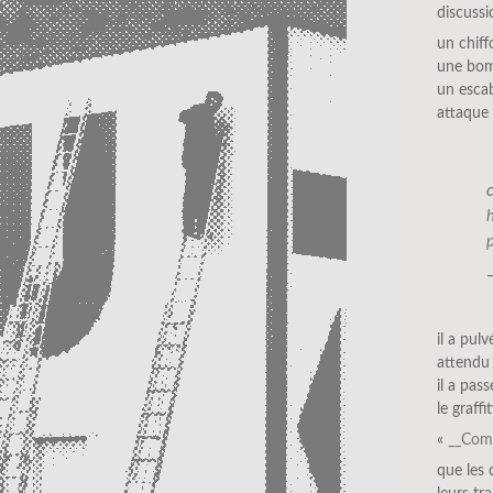
discussi
un chiff
une bom
un esca
attaque d
il a pulv
attendu
il a pas
le graff
«
__Comb
que les 