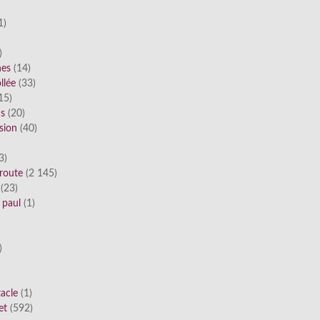
1)
)
nes
(14)
llée
(33)
15)
ds
(20)
sion
(40)
3)
route
(2 145)
(23)
 paul
(1)
)
tacle
(1)
et
(592)