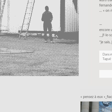
leurs tr
fernando
… « on n
—
encore 
__jf-le-
*je sais,
Dans
r
Tagué
« pensez à eux »_fia