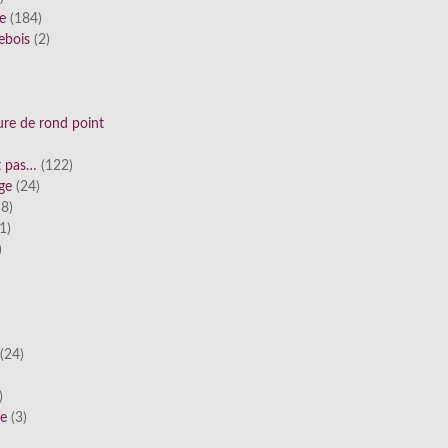
ue
(184)
ebois
(2)
ure de rond point
st pas…
(122)
ge
(24)
8)
1)
)
)
(24)
)
he
(3)
)