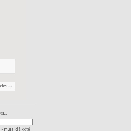
icles
→
ver…
» mural d’à côté