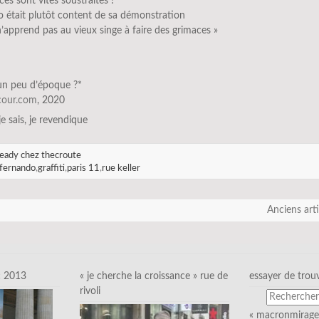
aces sont vites soustraites !
 était plutôt content de sa démonstration
’apprend pas au vieux singe à faire des grimaces »
un peu d’époque ?*
scour.com
, 2020
 je sais, je revendique
eady chez thecroute
fernando
,
graffiti
,
paris 11
,
rue keller
Anciens art
c 2013
« je cherche la croissance » rue de
essayer de trou
rivoli
« macronmirage 