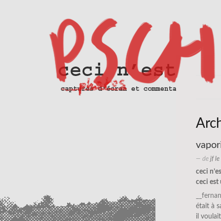
Arc
vapor
— de
jf l
ceci n’e
ceci es
__ferna
était à 
il voula