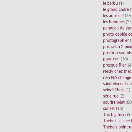
le barbu
(1)
le grand cadre
(
les autres
(100)
les hommes
(25
panneau de sig
photo copiée co
photographier
(
portrait à 2 pie
position soumis
pour rien
(10)
presque Rien
(4
ready chez thec
rien NA changé
saint vincent de
seineETbois
(1)
série rue
(2)
sourire béat
(80
sunset
(15)
The big fish
(9)
Thebois le spec
Thebois point n