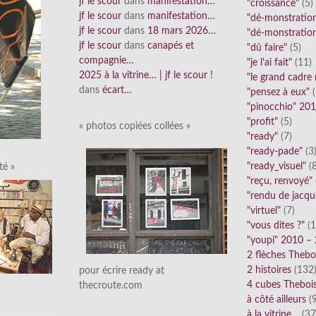
jf le scour
dans
manifestation…
"croissance"
(5)
jf le scour
dans
manifestation…
"dé-monstratio
jf le scour
dans
18 mars 2026…
"dé-monstratio
jf le scour
dans
canapés et
"dû faire"
(5)
compagnie…
"je l'ai fait"
(11)
2025 à la vitrine… | jf le scour !
"le grand cadre
dans
écart…
"pensez à eux"
(
"pinocchio" 20
"profit"
(5)
« photos copiées collées »
"ready"
(7)
"ready-pade"
(3
"ready_visuel"
(8
té »
"reçu, renvoyé"
"rendu de jacqu
"virtuel"
(7)
"vous dites ?"
(1
"youpi" 2010 –
2 flèches Thebo
2 histoires
(132
pour écrire ready at
4 cubes Theboi
thecroute.com
à côté ailleurs
(9
à la vitrine…
(37