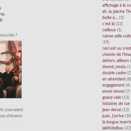
affichage à la r
s
ah, la plache Th
res
boîte à…
(3)
FR
c'est là
(23)
cailloux
(1)
inocchio ?
canne selle cult
(19)
ceci est ou n'e
chemin de l'ima
dehors, ailleurs
(
donné_rendu
(1
double cadre
(2
en attendant
(8
engagement
(4)
envoi renvoi
(7)
grand vide
(13)
histoires de rue
ts courraient
jean derue
(12)
 pas d’erreurs
juan, j'arrive
(18
la longue marc
laWhiteBox
(37