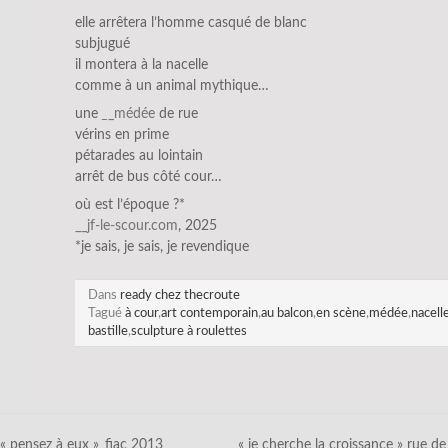
elle arrêtera l’homme casqué de blanc
subjugué
il montera à la nacelle
comme à un animal mythique…
une
_
_médée
de rue
vérins en prime
pétarades au lointain
arrêt de bus côté cour…
où est l’époque ?*
__jf-le-scour.com
, 2025
*je sais, je sais, je revendique
Dans
ready chez thecroute
Tagué
à cour
,
art contemporain
,
au balcon
,
en scène
,
médée
,
nacelle
bastille
,
sculpture à roulettes
« pensez à eux »_fiac 2013
« je cherche la croissance » rue de