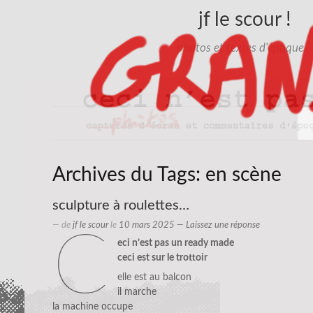
jf le scour !
photos et textes d'époque…
Archives du Tags:
en scène
sculpture à roulettes…
— de
jf le scour
le
10 mars 2025
—
Laissez une réponse
c
eci n’est pas un ready made
ceci est sur le trottoir
elle est au balcon
il marche
la machine occupe