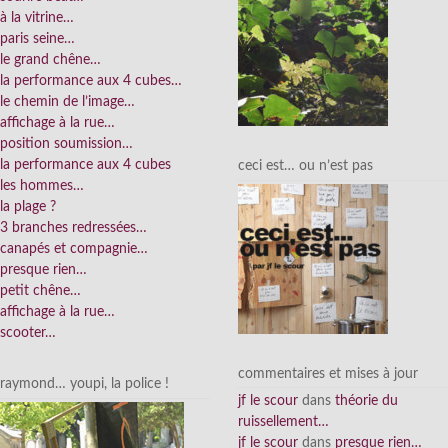
à la vitrine…
paris seine…
le grand chêne…
la performance aux 4 cubes…
le chemin de l’image…
affichage à la rue…
position soumission…
la performance aux 4 cubes
ceci est… ou n’est pas
les hommes…
la plage ?
3 branches redressées…
canapés et compagnie…
presque rien…
petit chêne…
affichage à la rue…
scooter…
commentaires et mises à jour
raymond… youpi, la police !
jf le scour
dans
théorie du
ruissellement…
jf le scour
dans
presque rien…