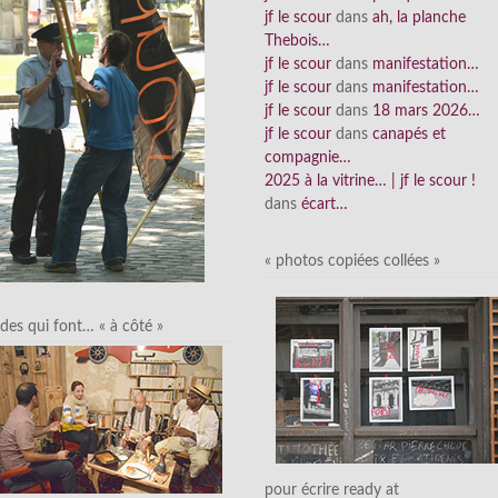
jf le scour
dans
ah, la planche
Thebois…
jf le scour
dans
manifestation…
jf le scour
dans
manifestation…
jf le scour
dans
18 mars 2026…
jf le scour
dans
canapés et
compagnie…
2025 à la vitrine… | jf le scour !
dans
écart…
« photos copiées collées »
des qui font… « à côté »
pour écrire ready at