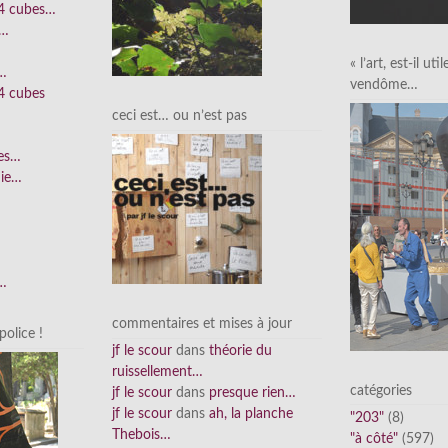
 4 cubes…
e…
« l’art, est-il uti
n…
vendôme…
4 cubes
ceci est… ou n’est pas
ées…
nie…
n…
commentaires et mises à jour
olice !
jf le scour
dans
théorie du
ruissellement…
catégories
jf le scour
dans
presque rien…
jf le scour
dans
ah, la planche
"203"
(8)
Thebois…
"à côté"
(597)