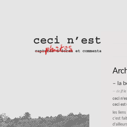
Arc
– la 
— de
jf l
ceci n’e
ceci es
les liens
c’est fa
d’ailleu