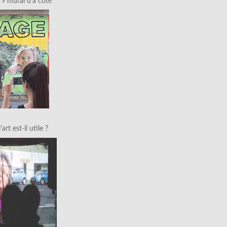
» mural d’à côté
art est-il utile ?