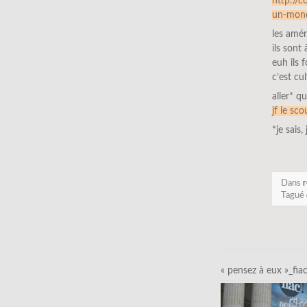
http://c
un-monde
les amér
ils sont 
euh ils f
c’est cul
aller* q
jf le sco
*je sais,
Dans
r
Tagué
« pensez à eux »_fia