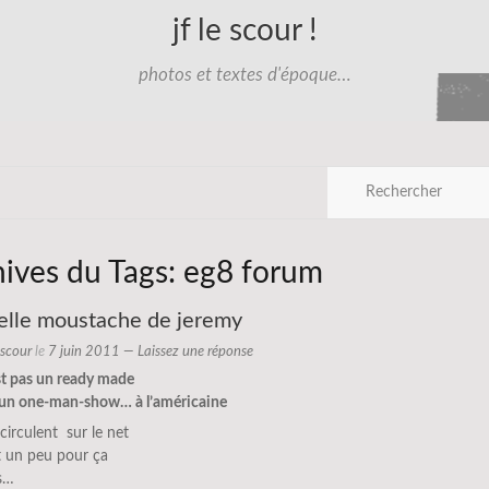
jf le scour !
photos et textes d'époque…
hives du Tags:
eg8 forum
belle moustache de jeremy
e scour
le
7 juin 2011
—
Laissez une réponse
st pas un ready made
t un one-man-show… à l’américaine
 circulent sur le net
it un peu pour ça
rs…