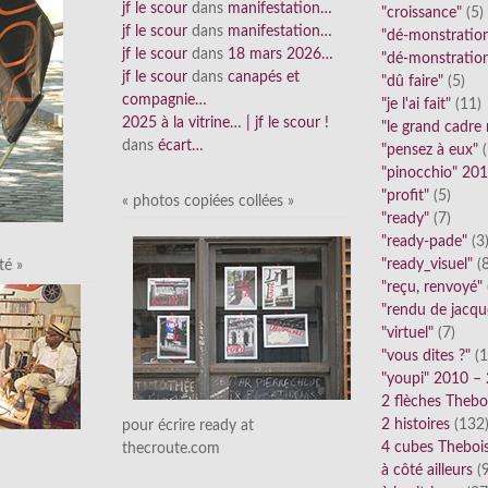
jf le scour
dans
manifestation…
"croissance"
(5)
jf le scour
dans
manifestation…
"dé-monstratio
jf le scour
dans
18 mars 2026…
"dé-monstratio
jf le scour
dans
canapés et
"dû faire"
(5)
compagnie…
"je l'ai fait"
(11)
2025 à la vitrine… | jf le scour !
"le grand cadre
dans
écart…
"pensez à eux"
(
"pinocchio" 20
"profit"
(5)
« photos copiées collées »
"ready"
(7)
"ready-pade"
(3
"ready_visuel"
(8
té »
"reçu, renvoyé"
"rendu de jacqu
"virtuel"
(7)
"vous dites ?"
(1
"youpi" 2010 –
2 flèches Thebo
2 histoires
(132
pour écrire ready at
4 cubes Theboi
thecroute.com
à côté ailleurs
(9