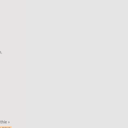
p,
thie »