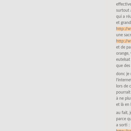
effectiv
surtout
qui a ré
et grand
http://
une sacr
http://
et de pa
orange, 
eutelsa
que des 
donc je
l’intern
lors de 
pourrait
à ne plu
et là en
au fait,
parce q
a sorti 