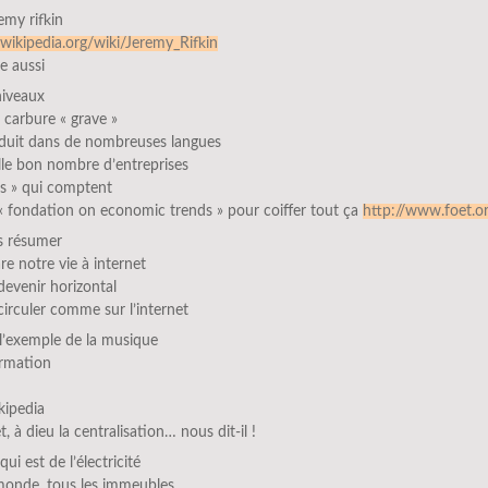
emy rifkin
r.wikipedia.org/wiki/Jeremy_Rifkin
le aussi
niveaux
il carbure « grave »
raduit dans de nombreuses langues
ille bon nombre d’entreprises
ns » qui comptent
 « fondation on economic trends » pour coiffer tout ça
http://www.foet.o
ais résumer
re notre vie à internet
devenir horizontal
circuler comme sur l’internet
 l’exemple de la musique
ormation
kipedia
t, à dieu la centralisation… nous dit-il !
ui est de l’électricité
 monde, tous les immeubles