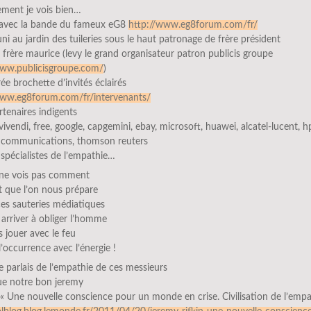
ement je vois bien…
 avec la bande du fameux eG8
http://www.eg8forum.com/fr/
uni au jardin des tuileries sous le haut patronage de frère président
 frère maurice (levy le grand organisateur patron publicis groupe
www.publicisgroupe.com/
)
ée brochette d’invités éclairés
www.eg8forum.com/fr/intervenants/
rtenaires indigents
vivendi, free, google, capgemini, ebay, microsoft, huawei, alcatel-lucent, h
t communications, thomson reuters
spécialistes de l’empathie…
 ne vois pas comment
et que l’on nous prépare
ces sauteries médiatiques
 arriver à obliger l’homme
s jouer avec le feu
 l’occurrence avec l’énergie !
 je parlais de l’empathie de ces messieurs
ue notre bon jeremy
: « Une nouvelle conscience pour un monde en crise. Civilisation de l’empa