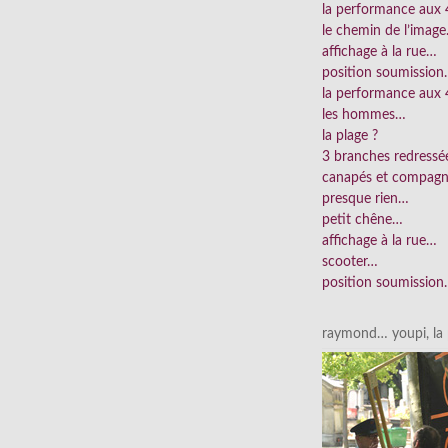
la performance aux
le chemin de l’imag
affichage à la rue…
position soumissio
la performance aux 
les hommes…
la plage ?
3 branches redress
canapés et compag
presque rien…
petit chêne…
affichage à la rue…
scooter…
position soumissio
raymond… youpi, la p