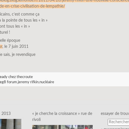
olblog.blog.lemonde.fr/2011/04/20/jeremy-rifkin-une-nouvelle-conscienc
-en-crise-civilisation-de-lempathie/
icains, c’est comme ça
à la pointe de tous les « in »
ont tous les « in »
turel !
uelle époque
ur
, le 7 juin 2011
 je sais, je revendique
eady chez thecroute
eg8 forum
,
jeremy rifkin
,
nucléaire
c 2013
« je cherche la croissance » rue de
essayer de trou
rivoli