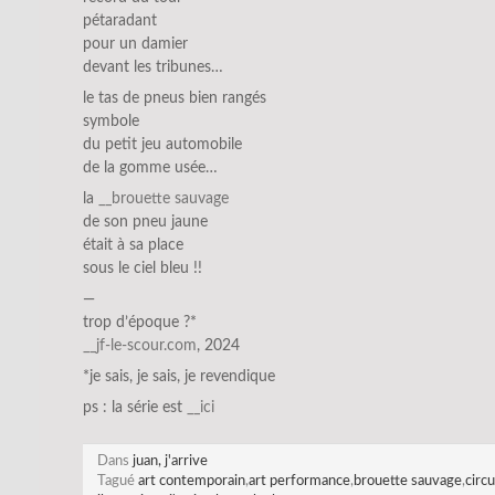
pétaradant
pour un damier
devant les tribunes…
le tas de pneus bien rangés
symbole
du petit jeu automobile
de la gomme usée…
la
__brouette sauvage
de son pneu jaune
était à sa place
sous le ciel bleu !!
—
trop d’époque ?*
__jf-le-scour.com
, 2024
*je sais, je sais, je revendique
ps : la série est
__ici
Dans
juan, j'arrive
Tagué
art contemporain
,
art performance
,
brouette sauvage
,
circ