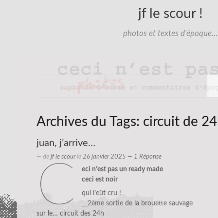
jf le scour !
photos et textes d'époque…
Archives du Tags:
circuit de 2
juan, j’arrive…
— de
jf le scour
le
26 janvier 2025
— 1 Réponse
c
eci n’est pas un ready made
ceci est noir
qui l’eût cru !
__2ème sortie
de la brouette sauvage
sur le… circuit des 24h