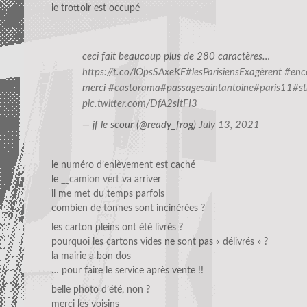
le trottoir est occupé
ceci fait beaucoup plus de 280 caractères…
https://t.co/lOpsSAxeKF
#lesParisiensExagèrent
#enc
merci
#castorama
#passagesaintantoine
#paris11
#st
pic.twitter.com/DfA2sItFI3
— jf le scour (@ready_frog)
July 13, 2021
le numéro d’enlèvement est caché
le
__camion vert
va arriver
il me met du temps parfois
combien de tonnes sont incinérées ?
les carton pleins ont été livrés ?
pourquoi les cartons vides ne sont pas « délivrés » ?
la mairie a bon dos
… pour faire le service après vente !!
belle photo d’été, non ?
merci les voisins