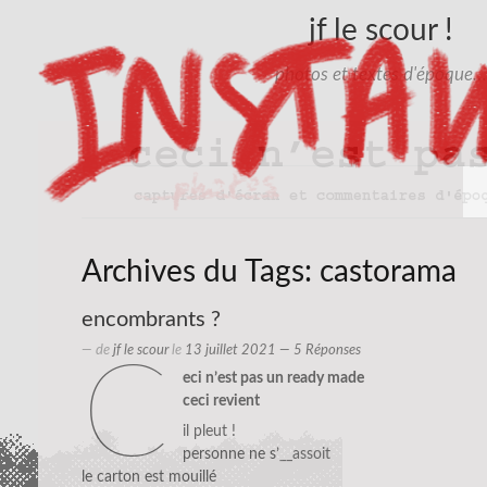
jf le scour !
photos et textes d'époque…
Archives du Tags:
castorama
encombrants ?
— de
jf le scour
le
13 juillet 2021
— 5 Réponses
c
eci n’est pas un ready made
ceci revient
il pleut !
personne ne s’
__assoit
le carton est mouillé