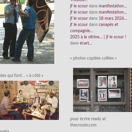
Thebois…
jf le scour
dans
manifestation…
jf le scour
dans
manifestation…
jf le scour
dans
18 mars 2026…
jf le scour
dans
canapés et
compagnie…
2025 à la vitrine… | jf le scour !
dans
écart…
« photos copiées collées »
des qui font… « à côté »
pour écrire ready at
thecroute.com
méta