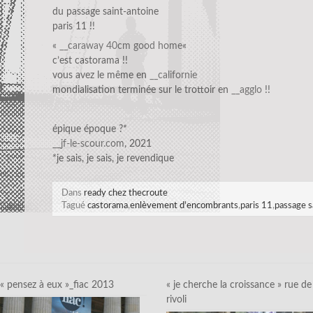
du passage saint-antoine
paris 11 !!
«
__caraway 40cm good home
«
c’est castorama !!
vous avez le même en
__californie
mondialisation terminée sur le trottoir en
__agglo
!!
épique époque ?*
__jf-le-scour.com
, 2021
*je sais, je sais, je revendique
Dans
ready chez thecroute
Tagué
castorama
,
enlèvement d'encombrants
,
paris 11
,
passage s
« pensez à eux »_fiac 2013
« je cherche la croissance » rue de
rivoli