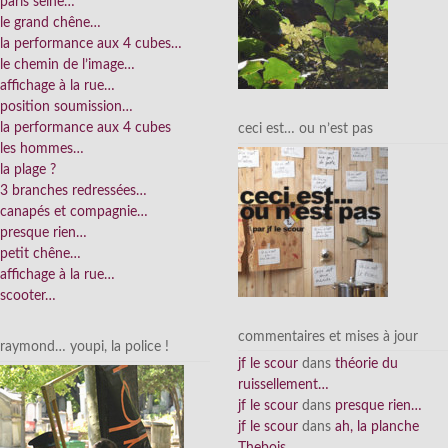
paris seine…
le grand chêne…
la performance aux 4 cubes…
le chemin de l’image…
affichage à la rue…
position soumission…
la performance aux 4 cubes
ceci est… ou n’est pas
les hommes…
la plage ?
3 branches redressées…
canapés et compagnie…
presque rien…
petit chêne…
affichage à la rue…
scooter…
commentaires et mises à jour
raymond… youpi, la police !
jf le scour
dans
théorie du
ruissellement…
jf le scour
dans
presque rien…
jf le scour
dans
ah, la planche