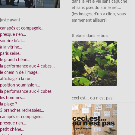
dans la vraie vie sans capuche
et sans pseudo sur le net…
(les images, d’un « clic », vous
juste avant
emmènent ailleurs)
canapés et compagnie…
presque rien…
thebois dans le bois
sourire béat…
à la vitrine…
paris seine…
le grand chêne…
la performance aux 4 cubes…
le chemin de l’image…
affichage à la rue…
position soumission…
la performance aux 4 cubes
les hommes…
ceci est… ou n’est pas
la plage ?
3 branches redressées…
canapés et compagnie…
presque rien…
petit chêne…