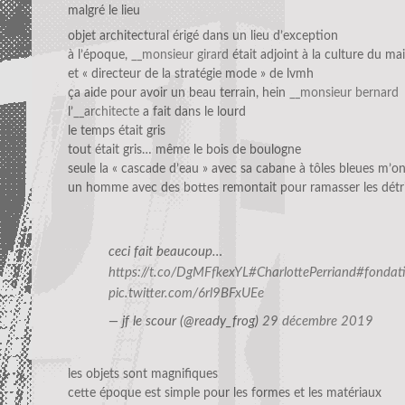
malgré le lieu
objet architectural érigé dans un lieu d’exception
à l’époque,
__monsieur girard
était adjoint à la culture du mai
et « directeur de la stratégie mode » de lvmh
ça aide pour avoir un beau terrain, hein
__monsieur bernard
l’
__architecte
a fait dans le lourd
le temps était gris
tout était gris… même le bois de boulogne
seule la « cascade d’eau » avec sa cabane à tôles bleues m’on
un homme avec des bottes remontait pour ramasser les détri
ceci fait beaucoup…
https://t.co/DgMFfkexYL
#CharlottePerriand
#fondati
pic.twitter.com/6rl9BFxUEe
— jf le scour (@ready_frog)
29 décembre 2019
les objets sont magnifiques
cette époque est simple pour les formes et les matériaux