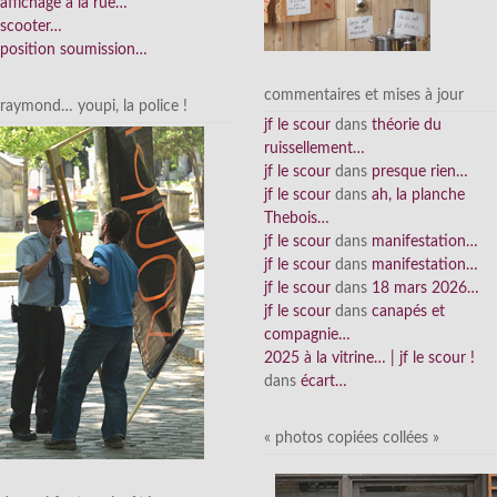
affichage à la rue…
scooter…
position soumission…
commentaires et mises à jour
raymond… youpi, la police !
jf le scour
dans
théorie du
ruissellement…
jf le scour
dans
presque rien…
jf le scour
dans
ah, la planche
Thebois…
jf le scour
dans
manifestation…
jf le scour
dans
manifestation…
jf le scour
dans
18 mars 2026…
jf le scour
dans
canapés et
compagnie…
2025 à la vitrine… | jf le scour !
dans
écart…
« photos copiées collées »