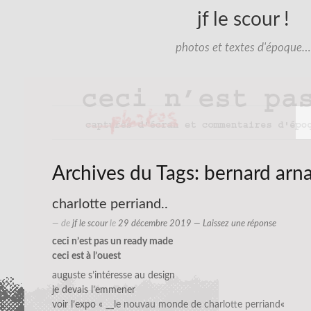
jf le scour !
photos et textes d'époque…
Archives du Tags:
bernard arna
charlotte perriand..
— de
jf le scour
le
29 décembre 2019
—
Laissez une réponse
ceci n’est pas un ready made
ceci est à l’ouest
auguste s’intéresse au design
je devais l’emmener
voir l’expo «
__le nouvau monde de charlotte perriand
«